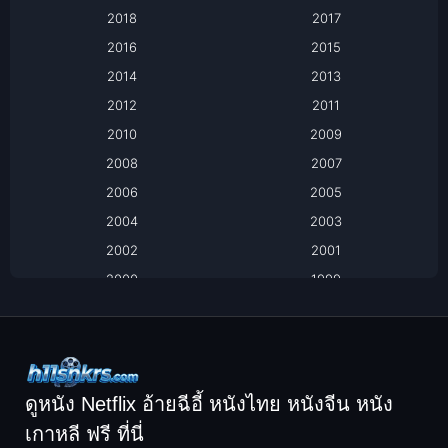
Based on a True Story เรื่องจริง
2018
2017
2016
2015
Based on a True Story เรื่องจริง
2014
2013
Based on Novel
2012
2011
2010
2009
Biography
2008
2007
Biography ชีวิตจริง
2006
2005
2004
2003
Black Comedy
2002
2001
Classic หนังคลาสสิก
2000
1999
1998
1997
Classic หนังคลาสสิก
1996
1995
Comedy ตลก
1994
1993
Comedy ตลก
1992
1991
ดูหนัง Netflix อ้ายฉีอี้ หนังไทย หนังจีน หนัง
1990
1989
เกาหลี ฟรี ที่นี่
Coming-of-Age