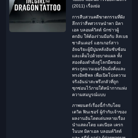
(2011) เรื่องย่อ
การสืบสวนคดีฆาตกรรมที่ฝัง
ลึกกว่าสี่ทศวรรษนำพา
มิคา
เอล บลอมค์วิสต์
นักข่าวผู้
ตกอับ ให้ต้องร่วมมือกับ
ลิสเบธ
ซาลันเดอร์
แฮกเกอร์สาว
อัจฉริยะผู้มีปูมหลังอันซับซ้อน
และเต็มไปด้วยบาดแผล ทั้ง
สองต้องดำดิ่งสู่โลกมืดของ
ตระกูลแวนเยอร์
อันมั่งคั่งและ
ทรงอิทธิพล เพื่อเปิดโปงความ
จริงอันน่าสะพรึงกลัวที่ถูก
ซุกซ่อนไว้ภายใต้หน้ากากแห่ง
ความสมบูรณ์แบบ
ภาพยนตร์เรื่องนี้กำกับโดย
เดวิด ฟินเชอร์ ผู้กำกับเจ้าของ
ผลงานอันโดดเด่นหลายเรื่อง
นำแสดงโดย แดเนียล เครก
ในบท มิคาเอล บลอมค์วิสต์
และ รูนีย์ มาร่า ผู้ถ่ายทอดบท