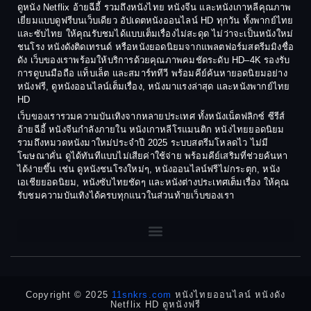
1988
1987
ดูหนัง Netflix อ้ายฉีอี้ รวมถึงหนังไทย หนังจีน และหนังเกาหลีคุณภาพ
Coming-of-age ชีวิตวัยรุ่น
เยี่ยมแบบดูฟรีบนเว็บเดียว อัปเดตหนังออนไลน์ HD ทุกวัน ทั้งพากย์ไทย
1986
1985
และซับไทย ให้คุณรับชมได้แบบเต็มเรื่องไม่สะดุด ไม่ว่าจะเป็นหนังใหม่
1984
1983
ชนโรง หนังดังติดเทรนด์ หรือหนังยอดนิยมจากแพลตฟอร์มสตรีมมิงชื่อ
Crime อาชญากรรม
ดัง เว็บของเราพร้อมให้บริการด้วยคุณภาพคมชัดระดับ HD–4K รองรับ
1982
1981
การดูบนมือถือ แท็บเล็ต และสมาร์ททีวี พร้อมคีย์ค้นหายอดนิยมอย่าง
Crime อาชญากรรม
1980
1978
หนังฟรี, ดูหนังออนไลน์เต็มเรื่อง, หนังมาแรงล่าสุด และหนังพากย์ไทย
HD
1977
1975
Cult Film
เว็บของเรารวมความบันเทิงจากหลายประเทศ ทั้งหนังเน็ตฟลิกซ์ ซีรีส์
1974
1973
อ้ายฉีอี้ หนังจีนกำลังภายใน หนังเกาหลีโรแมนติก หนังไทยยอดนิยม
Culture
รวมถึงหมวดหนังมาใหม่ประจำปี 2025 ระบบสตรีมโหลดไว ไม่มี
1972
1971
โฆษณาคั่น ดูได้ทันทีแบบไม่เสียค่าใช้จ่าย พร้อมคีย์เสริมที่ช่วยค้นหา
1970
1969
Dance เต้น
ได้ง่ายขึ้น เช่น ดูหนังชนโรงใหม่ๆ, หนังออนไลน์ฟรีไม่กระตุก, หนัง
เอเชียยอดนิยม, หนังซับไทยชัดๆ และหนังต่างประเทศเต็มเรื่อง ให้คุณ
1968
1964
Dark Comedy ตลกร้าย
รับชมความบันเทิงได้ครบทุกแนวในส่วนท้ายเว็บของเรา
1962
1960
DC
1956
1954
1950
1940
Detective
Detective สืบสวน
Copyright © 2025
11snkrs.com
หนังไทยออนไลน์ หนังดัง
Netflix HD ดูหนังฟรี