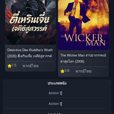
Detective Dee Buddha’s Wrath
The Wicker Man สาปอาถรรพณ์
(2026) ตี๋เหรินเจี๋ย เจดีย์สู่สวรรค์
ล่าสุดโลก (2006)
7.5
พากย์ไทย
3.8
พากย์ไทย
ประเภทหนัง
Action บู๊
Action บู๊