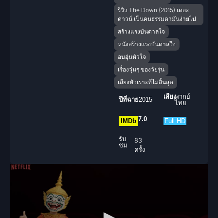
รีวิว The Down (2015) เดอะ
ดาวน์ เป็นคนธรรมดามันง่ายไป
สร้างแรงบันดาลใจ
หนังสร้างแรงบันดาลใจ
อบอุ่นหัวใจ
เรื่องวุ่นๆ ของวัยรุ่น
เสียงหัวเราะที่ไม่สิ้นสุด
เสียง
พากย์
ปีที่ฉาย
2015
ไทย
7.0
IMDb
Full HD
รับ
83
ชม
ครั้ง