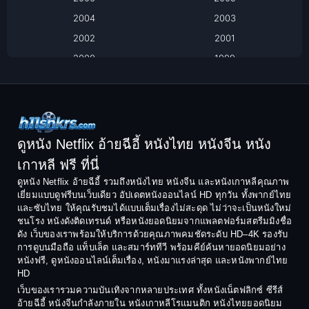
2004
2003
Black Comedy
2002
2001
Classic หนังคลาสสิก
2000
1999
1998
1997
Classic หนังคลาสสิก
1996
1995
Comedy ตลก
1994
1993
Comedy ตลก
1992
1991
ดูหนัง Netflix อ้ายฉีอี้ หนังไทย หนังจีน หนัง
1990
1989
เกาหลี ฟรี ที่นี่
Coming-of-Age
1988
1987
ดูหนัง Netflix อ้ายฉีอี้ รวมถึงหนังไทย หนังจีน และหนังเกาหลีคุณภาพ
Coming-of-age ชีวิตวัยรุ่น
เยี่ยมแบบดูฟรีบนเว็บเดียว อัปเดตหนังออนไลน์ HD ทุกวัน ทั้งพากย์ไทย
1986
1985
และซับไทย ให้คุณรับชมได้แบบเต็มเรื่องไม่สะดุด ไม่ว่าจะเป็นหนังใหม่
1984
1983
ชนโรง หนังดังติดเทรนด์ หรือหนังยอดนิยมจากแพลตฟอร์มสตรีมมิงชื่อ
Crime อาชญากรรม
ดัง เว็บของเราพร้อมให้บริการด้วยคุณภาพคมชัดระดับ HD–4K รองรับ
1982
1981
การดูบนมือถือ แท็บเล็ต และสมาร์ททีวี พร้อมคีย์ค้นหายอดนิยมอย่าง
Crime อาชญากรรม
1980
1978
หนังฟรี, ดูหนังออนไลน์เต็มเรื่อง, หนังมาแรงล่าสุด และหนังพากย์ไทย
HD
1977
1975
Cult Film
เว็บของเรารวมความบันเทิงจากหลายประเทศ ทั้งหนังเน็ตฟลิกซ์ ซีรีส์
1974
1973
อ้ายฉีอี้ หนังจีนกำลังภายใน หนังเกาหลีโรแมนติก หนังไทยยอดนิยม