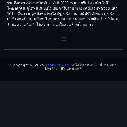
Culture
รวมถึงหมวดหนังมาใหม่ประจำปี 2025 ระบบสตรีมโหลดไว ไม่มี
1972
1971
โฆษณาคั่น ดูได้ทันทีแบบไม่เสียค่าใช้จ่าย พร้อมคีย์เสริมที่ช่วยค้นหา
1970
1969
Dance เต้น
ได้ง่ายขึ้น เช่น ดูหนังชนโรงใหม่ๆ, หนังออนไลน์ฟรีไม่กระตุก, หนัง
เอเชียยอดนิยม, หนังซับไทยชัดๆ และหนังต่างประเทศเต็มเรื่อง ให้คุณ
1968
1964
Dark Comedy ตลกร้าย
รับชมความบันเทิงได้ครบทุกแนวในส่วนท้ายเว็บของเรา
1962
1960
DC
1956
1954
1950
1940
Detective
Detective สืบสวน
Copyright © 2025
11snkrs.com
หนังไทยออนไลน์ หนังดัง
Netflix HD ดูหนังฟรี
Detective สืบสวน
Disaster
Disney+
Documentary สารคดี
Documentary สารคดี