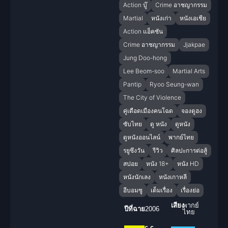
Action บู๊
Crime อาชญากรรม
Martial
หนังเก่า
หนังเอเชีย
Action แอ็คชัน
Crime อาชญากรรม
Jjakpae
Jung Doo-hong
Lee Beom-soo
Martial Arts
Pantip
Ryoo Seung-wan
The City of Violence
คู่เดือดเมืองคนโฉด
จองดูฮง
ซับไทย
ดู หนัง
ดูหนัง
ดูหนังออนไลน์
พากย์ไทย
รยูซึงวัน
รีวิว
ศิลปะการต่อสู้
สปอย
หนัง 18+
หนัง HD
หนังนักเลง
หนังเกาหลี
อีบอมซู
เต็มเรื่อง
เรื่องย่อ
เสียง
พากย์
ปีที่ฉาย
2006
ไทย