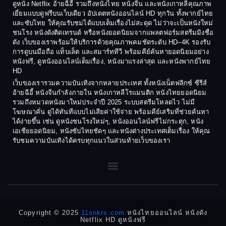
1988
1987
ดูหนัง Netflix อ้ายฉีอี้ รวมถึงหนังไทย หนังจีน และหนังเกาหลีคุณภาพ
Coming-of-age ชีวิตวัยรุ่น
เยี่ยมแบบดูฟรีบนเว็บเดียว อัปเดตหนังออนไลน์ HD ทุกวัน ทั้งพากย์ไทย
1986
1985
และซับไทย ให้คุณรับชมได้แบบเต็มเรื่องไม่สะดุด ไม่ว่าจะเป็นหนังใหม่
1984
1983
ชนโรง หนังดังติดเทรนด์ หรือหนังยอดนิยมจากแพลตฟอร์มสตรีมมิงชื่อ
Crime อาชญากรรม
ดัง เว็บของเราพร้อมให้บริการด้วยคุณภาพคมชัดระดับ HD–4K รองรับ
1982
1981
การดูบนมือถือ แท็บเล็ต และสมาร์ททีวี พร้อมคีย์ค้นหายอดนิยมอย่าง
Crime อาชญากรรม
1980
1978
หนังฟรี, ดูหนังออนไลน์เต็มเรื่อง, หนังมาแรงล่าสุด และหนังพากย์ไทย
HD
1977
1975
Cult Film
เว็บของเรารวมความบันเทิงจากหลายประเทศ ทั้งหนังเน็ตฟลิกซ์ ซีรีส์
1974
1973
อ้ายฉีอี้ หนังจีนกำลังภายใน หนังเกาหลีโรแมนติก หนังไทยยอดนิยม
Culture
รวมถึงหมวดหนังมาใหม่ประจำปี 2025 ระบบสตรีมโหลดไว ไม่มี
1972
1971
โฆษณาคั่น ดูได้ทันทีแบบไม่เสียค่าใช้จ่าย พร้อมคีย์เสริมที่ช่วยค้นหา
1970
1969
Dance เต้น
ได้ง่ายขึ้น เช่น ดูหนังชนโรงใหม่ๆ, หนังออนไลน์ฟรีไม่กระตุก, หนัง
เอเชียยอดนิยม, หนังซับไทยชัดๆ และหนังต่างประเทศเต็มเรื่อง ให้คุณ
1968
1964
Dark Comedy ตลกร้าย
รับชมความบันเทิงได้ครบทุกแนวในส่วนท้ายเว็บของเรา
1962
1960
DC
1956
1954
1950
1940
Detective
Detective สืบสวน
Copyright © 2025
11snkrs.com
หนังไทยออนไลน์ หนังดัง
Netflix HD ดูหนังฟรี
Detective สืบสวน