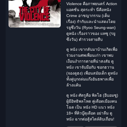
Violence
คือภาพยนตร์
Action
แอคชั่น
สุดระห่ำ นี่คือหนัง
Crime อาชญากรรม
(เต็ม
เรื่อง) กำกับและนำแสดงโดย
รยูซึงวัน (Ryoo Seung-wan)
ดูหนัง
เรื่องราวของ
แทซู (รยู
ซึงวัน)
ตำรวจสายสืบ
ดู หนัง
เขากลับมาบ้านเกิดเพื่อ
ร่วมงานศพเพื่อนเก่า เขาพบ
เงื่อนงำการตายที่น่าสงสัย
ดู
หนัง
เขาจับมือกับ
ซอกฮวาน
(จองดูฮง)
เพื่อนสมัยเด็ก
ดูหนัง
ทั้งคู่บุกถล่มแก๊งอันธพาลเพื่อ
ล้างแค้น
ดู หนัง
ศัตรูคือ
พิลโฮ (อีบอมซู)
ผู้มีอิทธิพลโหด
คู่เดือดเมืองคน
โฉด
เป็น
หนัง HD
แนว
หนัง
18+
ที่คิวบู๊ดุเดือด อย่าลืม
ดู
หนัง
ฉากต่อสู้สไตล์ดิบเถื่อน!