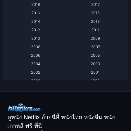
Based on a True Story เรื่องจริง
2018
2017
2016
2015
Based on a True Story เรื่องจริง
2014
2013
Based on Novel
2012
2011
2010
2009
Biography
2008
2007
Biography ชีวิตจริง
2006
2005
2004
2003
Black Comedy
2002
2001
Classic หนังคลาสสิก
2000
1999
1998
1997
Classic หนังคลาสสิก
1996
1995
Comedy ตลก
1994
1993
Comedy ตลก
1992
1991
ดูหนัง Netflix อ้ายฉีอี้ หนังไทย หนังจีน หนัง
1990
1989
เกาหลี ฟรี ที่นี่
Coming-of-Age