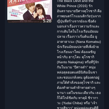
The Black Devil and the
White Prince (2016) รัก
อันตรายนายปีศาจคุโรซากิ
คือ
ภาพยนตร์โรแมนติกวัยรุ่นจาก
ญี่ปุ่นที่สร้างจากมังงะชื่อดัง
บอกเล่าเรื่องราวความรักและ
การเติบโตในโรงเรียนมัธยม
ปลาย เรื่องราวเริ่มต้นเมื่อ ยู
อาคาฮาเนะ (Nana Komatsu)
นักเรียนมัธยมปลายที่เพิ่งย้าย
โรงเรียนมาใหม่ ต้องเผชิญ
หน้ากับ ฮารุโตะ คุโรซากิ
(Kento Nakajima) หรือที่รู้จัก
กันในนาม “ปีศาจดำ” หนุ่ม
หล่อสุดฮอตแต่มีนิสัยเย็นชา
และชอบแกล้งคน ยูต้องตกอยู่
ภายใต้คำสั่งของคุโรซากิ และ
ต้องทำตามคำท้าทายต่างๆ
นานา แต่ในขณะเดียวกัน เธอ
ก็ได้ใกล้ชิดกับ ทาคุมิ ชิรากา
วะ (Yudai Chiba) หรือ “เจ้า
ชายสีขาว” หนุ่มหล่อแสนดีที่