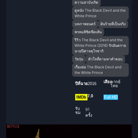
ความฮาบังเกิด
ดูหนัง The Black Devil and the
White Prince
บทภาพยนตร์
ฝันร้ายที่เป็นจริง
พรหมลิขิตขีดเส้น
รีวิว The Black Devil and the
White Prince (2016) รักอันตราย
นายปีศาจคุโรซากิ
วัยรุ่น
หัวใจที่ตามหาคำตอบ
เรื่องย่อ The Black Devil and
the White Prince
เสียง
พากย์
ปีที่ฉาย
2016
ไทย
7.0
IMDb
Full HD
รับ
91
ชม
ครั้ง