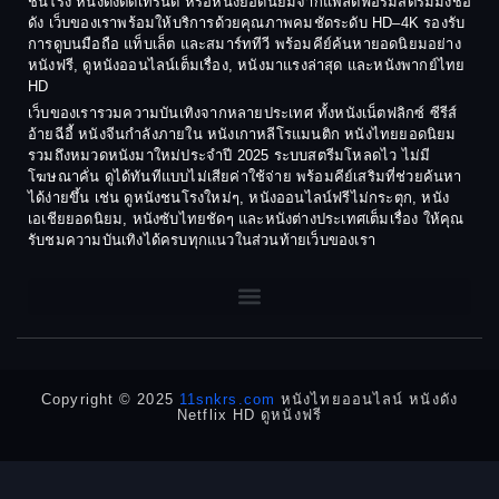
ชนโรง หนังดังติดเทรนด์ หรือหนังยอดนิยมจากแพลตฟอร์มสตรีมมิงชื่อ
Crime อาชญากรรม
ดัง เว็บของเราพร้อมให้บริการด้วยคุณภาพคมชัดระดับ HD–4K รองรับ
1982
1981
การดูบนมือถือ แท็บเล็ต และสมาร์ททีวี พร้อมคีย์ค้นหายอดนิยมอย่าง
Crime อาชญากรรม
1980
1978
หนังฟรี, ดูหนังออนไลน์เต็มเรื่อง, หนังมาแรงล่าสุด และหนังพากย์ไทย
HD
1977
1975
Cult Film
เว็บของเรารวมความบันเทิงจากหลายประเทศ ทั้งหนังเน็ตฟลิกซ์ ซีรีส์
1974
1973
อ้ายฉีอี้ หนังจีนกำลังภายใน หนังเกาหลีโรแมนติก หนังไทยยอดนิยม
Culture
รวมถึงหมวดหนังมาใหม่ประจำปี 2025 ระบบสตรีมโหลดไว ไม่มี
1972
1971
โฆษณาคั่น ดูได้ทันทีแบบไม่เสียค่าใช้จ่าย พร้อมคีย์เสริมที่ช่วยค้นหา
1970
1969
Dance เต้น
ได้ง่ายขึ้น เช่น ดูหนังชนโรงใหม่ๆ, หนังออนไลน์ฟรีไม่กระตุก, หนัง
เอเชียยอดนิยม, หนังซับไทยชัดๆ และหนังต่างประเทศเต็มเรื่อง ให้คุณ
1968
1964
Dark Comedy ตลกร้าย
รับชมความบันเทิงได้ครบทุกแนวในส่วนท้ายเว็บของเรา
1962
1960
DC
1956
1954
1950
1940
Detective
Detective สืบสวน
Copyright © 2025
11snkrs.com
หนังไทยออนไลน์ หนังดัง
Netflix HD ดูหนังฟรี
Detective สืบสวน
Disaster