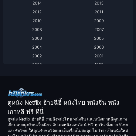
2014
2013
Based on Novel
2012
2011
2010
2009
Biography
2008
2007
Biography ชีวิตจริง
2006
2005
2004
2003
Black Comedy
2002
2001
Classic หนังคลาสสิก
2000
1999
1998
1997
Classic หนังคลาสสิก
1996
1995
Comedy ตลก
1994
1993
Comedy ตลก
1992
1991
ดูหนัง Netflix อ้ายฉีอี้ หนังไทย หนังจีน หนัง
1990
1989
เกาหลี ฟรี ที่นี่
Coming-of-Age
1988
1987
ดูหนัง Netflix อ้ายฉีอี้ รวมถึงหนังไทย หนังจีน และหนังเกาหลีคุณภาพ
Coming-of-age ชีวิตวัยรุ่น
เยี่ยมแบบดูฟรีบนเว็บเดียว อัปเดตหนังออนไลน์ HD ทุกวัน ทั้งพากย์ไทย
1986
1985
และซับไทย ให้คุณรับชมได้แบบเต็มเรื่องไม่สะดุด ไม่ว่าจะเป็นหนังใหม่
1984
1983