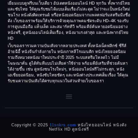
Coming-of-age ชีวิตวัยรุ่น
เยี่ยมแบบดูฟรีบนเว็บเดียว อัปเดตหนังออนไลน์ HD ทุกวัน ทั้งพากย์ไทย
1986
1985
และซับไทย ให้คุณรับชมได้แบบเต็มเรื่องไม่สะดุด ไม่ว่าจะเป็นหนังใหม่
1984
1983
ชนโรง หนังดังติดเทรนด์ หรือหนังยอดนิยมจากแพลตฟอร์มสตรีมมิงชื่อ
Crime อาชญากรรม
ดัง เว็บของเราพร้อมให้บริการด้วยคุณภาพคมชัดระดับ HD–4K รองรับ
1982
1981
การดูบนมือถือ แท็บเล็ต และสมาร์ททีวี พร้อมคีย์ค้นหายอดนิยมอย่าง
Crime อาชญากรรม
1980
1978
หนังฟรี, ดูหนังออนไลน์เต็มเรื่อง, หนังมาแรงล่าสุด และหนังพากย์ไทย
HD
1977
1975
Cult Film
เว็บของเรารวมความบันเทิงจากหลายประเทศ ทั้งหนังเน็ตฟลิกซ์ ซีรีส์
1974
1973
อ้ายฉีอี้ หนังจีนกำลังภายใน หนังเกาหลีโรแมนติก หนังไทยยอดนิยม
Culture
รวมถึงหมวดหนังมาใหม่ประจำปี 2025 ระบบสตรีมโหลดไว ไม่มี
1972
1971
โฆษณาคั่น ดูได้ทันทีแบบไม่เสียค่าใช้จ่าย พร้อมคีย์เสริมที่ช่วยค้นหา
1970
1969
Dance เต้น
ได้ง่ายขึ้น เช่น ดูหนังชนโรงใหม่ๆ, หนังออนไลน์ฟรีไม่กระตุก, หนัง
เอเชียยอดนิยม, หนังซับไทยชัดๆ และหนังต่างประเทศเต็มเรื่อง ให้คุณ
1968
1964
Dark Comedy ตลกร้าย
รับชมความบันเทิงได้ครบทุกแนวในส่วนท้ายเว็บของเรา
1962
1960
DC
1956
1954
1950
1940
Detective
Detective สืบสวน
Copyright © 2025
11snkrs.com
หนังไทยออนไลน์ หนังดัง
Netflix HD ดูหนังฟรี
Detective สืบสวน