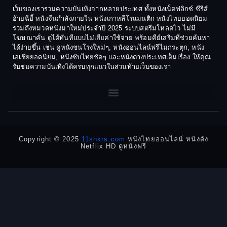
1977
1975
Cult Film
เว็บของเรารวมความบันเทิงจากหลายประเทศ ทั้งหนังเน็ตฟลิกซ์ ซีรีส์
1974
1973
อ้ายฉีอี้ หนังจีนกำลังภายใน หนังเกาหลีโรแมนติก หนังไทยยอดนิยม
Culture
รวมถึงหมวดหนังมาใหม่ประจำปี 2025 ระบบสตรีมโหลดไว ไม่มี
1972
1971
โฆษณาคั่น ดูได้ทันทีแบบไม่เสียค่าใช้จ่าย พร้อมคีย์เสริมที่ช่วยค้นหา
1970
1969
Dance เต้น
ได้ง่ายขึ้น เช่น ดูหนังชนโรงใหม่ๆ, หนังออนไลน์ฟรีไม่กระตุก, หนัง
เอเชียยอดนิยม, หนังซับไทยชัดๆ และหนังต่างประเทศเต็มเรื่อง ให้คุณ
1968
1964
Dark Comedy ตลกร้าย
รับชมความบันเทิงได้ครบทุกแนวในส่วนท้ายเว็บของเรา
1962
1960
DC
1956
1954
1950
1940
Detective
Detective สืบสวน
Copyright © 2025
11snkrs.com
หนังไทยออนไลน์ หนังดัง
Netflix HD ดูหนังฟรี
Detective สืบสวน
Disaster
Disney+
Documentary สารคดี