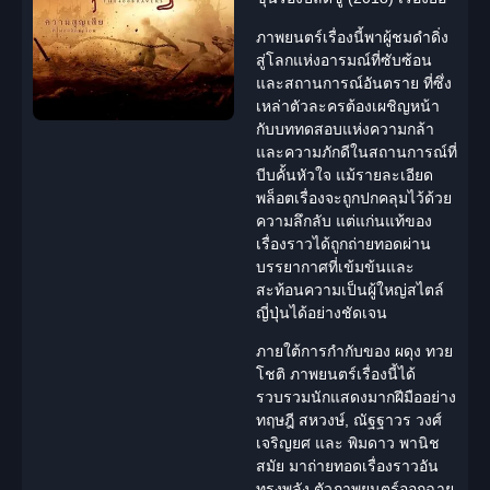
ภาพยนตร์เรื่องนี้พาผู้ชมดำดิ่ง
สู่โลกแห่งอารมณ์ที่ซับซ้อน
และสถานการณ์อันตราย ที่ซึ่ง
เหล่าตัวละครต้องเผชิญหน้า
กับบททดสอบแห่งความกล้า
และความภักดีในสถานการณ์ที่
บีบคั้นหัวใจ แม้รายละเอียด
พล็อตเรื่องจะถูกปกคลุมไว้ด้วย
ความลึกลับ แต่แก่นแท้ของ
เรื่องราวได้ถูกถ่ายทอดผ่าน
บรรยากาศที่เข้มข้นและ
สะท้อนความเป็นผู้ใหญ่สไตล์
ญี่ปุ่นได้อย่างชัดเจน
ภายใต้การกำกับของ
ผดุง ทวย
โชติ
ภาพยนตร์เรื่องนี้ได้
รวบรวม
นักแสดง
มากฝีมืออย่าง
ทฤษฎี สหวงษ์, ณัฐฐาวร วงศ์
เจริญยศ และ พิมดาว พานิช
สมัย มาถ่ายทอดเรื่องราวอัน
ทรงพลัง ตัวภาพยนตร์ออกฉาย