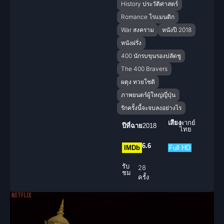
History ประวัติศาสตร์
Romance โรแมนติก
War สงคราม
หนังปี 2018
หนังฝรั่ง
400 นักรบขุนรองปลัดชู
The 400 Bravers
ผดุง ทวยโชติ
ภาพยนตร์ผู้ใหญ่ญี่ปุ่น
รักครั้งนี้จะจบลงอย่างไร
เสียง
พากย์
ปีที่ฉาย
2018
ไทย
6.6
IMDb
Full HD
รับ
28
ชม
ครั้ง