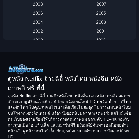
2008
2007
Biography ชีวิตจริง
2006
2005
2004
2003
Black Comedy
2002
2001
Classic หนังคลาสสิก
2000
1999
1998
1997
Classic หนังคลาสสิก
1996
1995
Comedy ตลก
1994
1993
Comedy ตลก
1992
1991
ดูหนัง Netflix อ้ายฉีอี้ หนังไทย หนังจีน หนัง
1990
1989
เกาหลี ฟรี ที่นี่
Coming-of-Age
1988
1987
ดูหนัง Netflix อ้ายฉีอี้ รวมถึงหนังไทย หนังจีน และหนังเกาหลีคุณภาพ
Coming-of-age ชีวิตวัยรุ่น
เยี่ยมแบบดูฟรีบนเว็บเดียว อัปเดตหนังออนไลน์ HD ทุกวัน ทั้งพากย์ไทย
1986
1985
และซับไทย ให้คุณรับชมได้แบบเต็มเรื่องไม่สะดุด ไม่ว่าจะเป็นหนังใหม่
1984
1983
ชนโรง หนังดังติดเทรนด์ หรือหนังยอดนิยมจากแพลตฟอร์มสตรีมมิงชื่อ
Crime อาชญากรรม
ดัง เว็บของเราพร้อมให้บริการด้วยคุณภาพคมชัดระดับ HD–4K รองรับ
1982
1981
การดูบนมือถือ แท็บเล็ต และสมาร์ททีวี พร้อมคีย์ค้นหายอดนิยมอย่าง
Crime อาชญากรรม
1980
1978
หนังฟรี, ดูหนังออนไลน์เต็มเรื่อง, หนังมาแรงล่าสุด และหนังพากย์ไทย
HD