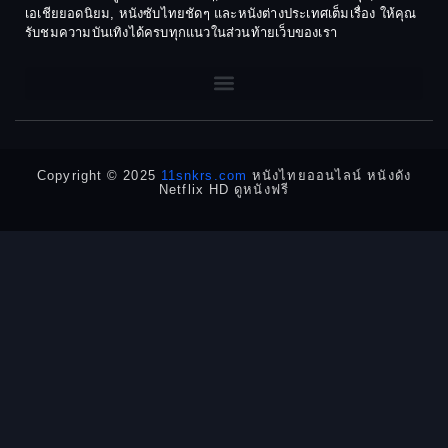
เอเชียยอดนิยม, หนังซับไทยชัดๆ และหนังต่างประเทศเต็มเรื่อง ให้คุณ
1968
1964
Dark Comedy ตลกร้าย
รับชมความบันเทิงได้ครบทุกแนวในส่วนท้ายเว็บของเรา
1962
1960
DC
1956
1954
1950
1940
Detective
Detective สืบสวน
Copyright © 2025
11snkrs.com
หนังไทยออนไลน์ หนังดัง
Netflix HD ดูหนังฟรี
Detective สืบสวน
Disaster
Disney+
Documentary สารคดี
Documentary สารคดี
Drama ดราม่า