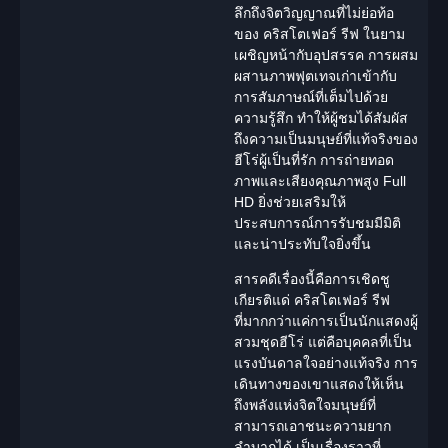
ลึกถึงจิตวิญญาณที่ไม่ย่อท้อ
ของ คริสโตเฟอร์ รีฟ ในยาม
เผชิญหน้ากับอุปสรรค การผสม
ผสานภาพฟุตเทจเก่าเข้ากับ
การสัมภาษณ์ที่เต็มไปด้วย
ความรู้สึก ทำให้ผู้ชมได้สัมผัส
ถึงความเป็นมนุษย์ที่แท้จริงของ
ฮีโร่ผู้เป็นที่รัก การถ่ายทอด
ภาพและเสียงคุณภาพสูง Full
HD ยิ่งช่วยเสริมให้
ประสบการณ์การรับชมมีมิติ
และน่าประทับใจยิ่งขึ้น
สารคดี
เรื่องนี้คือการเชิดชู
เกียรติแด่ คริสโตเฟอร์ รีฟ
ที่มากกว่าแค่การเป็น
นักแสดง
ผู้
สวมชุดฮีโร่ แต่คือบุคคลที่เป็น
แรงบันดาลใจ
อย่างแท้จริง การ
เดินทางของเขาแสดงให้เห็น
ถึงพลังแห่งจิตใจมนุษย์ที่
สามารถเอาชนะความยาก
ลำบากได้ เป็นเรื่องราวที่