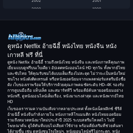
2002
2001
Classic หนังคลาสสิก
2000
1999
1998
1997
Classic หนังคลาสสิก
1996
1995
Comedy ตลก
1994
1993
Comedy ตลก
1992
1991
ดูหนัง Netflix อ้ายฉีอี้ หนังไทย หนังจีน หนัง
1990
1989
เกาหลี ฟรี ที่นี่
Coming-of-Age
1988
1987
ดูหนัง Netflix อ้ายฉีอี้ รวมถึงหนังไทย หนังจีน และหนังเกาหลีคุณภาพ
Coming-of-age ชีวิตวัยรุ่น
เยี่ยมแบบดูฟรีบนเว็บเดียว อัปเดตหนังออนไลน์ HD ทุกวัน ทั้งพากย์ไทย
1986
1985
และซับไทย ให้คุณรับชมได้แบบเต็มเรื่องไม่สะดุด ไม่ว่าจะเป็นหนังใหม่
1984
1983
ชนโรง หนังดังติดเทรนด์ หรือหนังยอดนิยมจากแพลตฟอร์มสตรีมมิงชื่อ
Crime อาชญากรรม
ดัง เว็บของเราพร้อมให้บริการด้วยคุณภาพคมชัดระดับ HD–4K รองรับ
1982
1981
การดูบนมือถือ แท็บเล็ต และสมาร์ททีวี พร้อมคีย์ค้นหายอดนิยมอย่าง
Crime อาชญากรรม
1980
1978
หนังฟรี, ดูหนังออนไลน์เต็มเรื่อง, หนังมาแรงล่าสุด และหนังพากย์ไทย
HD
1977
1975
Cult Film
เว็บของเรารวมความบันเทิงจากหลายประเทศ ทั้งหนังเน็ตฟลิกซ์ ซีรีส์
1974
1973
อ้ายฉีอี้ หนังจีนกำลังภายใน หนังเกาหลีโรแมนติก หนังไทยยอดนิยม
Culture
รวมถึงหมวดหนังมาใหม่ประจำปี 2025 ระบบสตรีมโหลดไว ไม่มี
1972
1971
โฆษณาคั่น ดูได้ทันทีแบบไม่เสียค่าใช้จ่าย พร้อมคีย์เสริมที่ช่วยค้นหา
1970
1969
Dance เต้น
ได้ง่ายขึ้น เช่น ดูหนังชนโรงใหม่ๆ, หนังออนไลน์ฟรีไม่กระตุก, หนัง