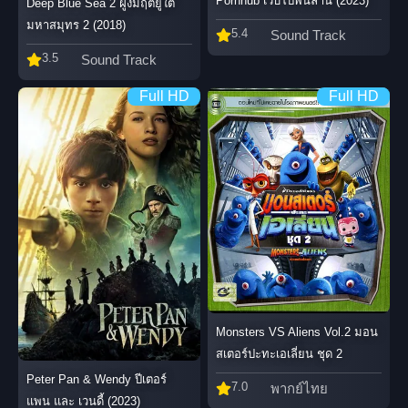
Pornhub เว็บโป๊พันล้าน (2023)
Deep Blue Sea 2 ฝูงมฤตยูใต้
มหาสมุทร 2 (2018)
5.4
Sound Track
3.5
Sound Track
Full HD
Full HD
Monsters VS Aliens Vol.2 มอน
สเตอร์ปะทะเอเลี่ยน ชุด 2
Peter Pan & Wendy ปีเตอร์
7.0
พากย์ไทย
แพน และ เวนดี้ (2023)