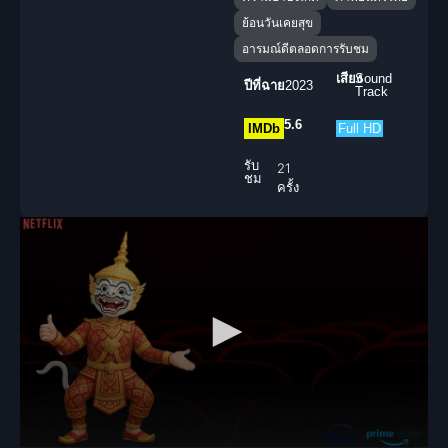
ย้อนวันเคยสุข
อารมณ์ดีตลอดการรับชม
เสียง
Sound
ปีที่ฉาย
2023
Track
5.6
IMDb
Full HD
รับ
21
ชม
ครั้ง