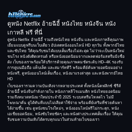
1996
1995
Comedy ตลก
1994
1993
Comedy ตลก
1992
1991
ดูหนัง Netflix อ้ายฉีอี้ หนังไทย หนังจีน หนัง
1990
1989
เกาหลี ฟรี ที่นี่
Coming-of-Age
1988
1987
ดูหนัง Netflix อ้ายฉีอี้ รวมถึงหนังไทย หนังจีน และหนังเกาหลีคุณภาพ
Coming-of-age ชีวิตวัยรุ่น
เยี่ยมแบบดูฟรีบนเว็บเดียว อัปเดตหนังออนไลน์ HD ทุกวัน ทั้งพากย์ไทย
1986
1985
และซับไทย ให้คุณรับชมได้แบบเต็มเรื่องไม่สะดุด ไม่ว่าจะเป็นหนังใหม่
1984
1983
ชนโรง หนังดังติดเทรนด์ หรือหนังยอดนิยมจากแพลตฟอร์มสตรีมมิงชื่อ
Crime อาชญากรรม
ดัง เว็บของเราพร้อมให้บริการด้วยคุณภาพคมชัดระดับ HD–4K รองรับ
1982
1981
การดูบนมือถือ แท็บเล็ต และสมาร์ททีวี พร้อมคีย์ค้นหายอดนิยมอย่าง
Crime อาชญากรรม
1980
1978
หนังฟรี, ดูหนังออนไลน์เต็มเรื่อง, หนังมาแรงล่าสุด และหนังพากย์ไทย
HD
1977
1975
Cult Film
เว็บของเรารวมความบันเทิงจากหลายประเทศ ทั้งหนังเน็ตฟลิกซ์ ซีรีส์
1974
1973
อ้ายฉีอี้ หนังจีนกำลังภายใน หนังเกาหลีโรแมนติก หนังไทยยอดนิยม
Culture
รวมถึงหมวดหนังมาใหม่ประจำปี 2025 ระบบสตรีมโหลดไว ไม่มี
1972
1971
โฆษณาคั่น ดูได้ทันทีแบบไม่เสียค่าใช้จ่าย พร้อมคีย์เสริมที่ช่วยค้นหา
1970
1969
Dance เต้น
ได้ง่ายขึ้น เช่น ดูหนังชนโรงใหม่ๆ, หนังออนไลน์ฟรีไม่กระตุก, หนัง
เอเชียยอดนิยม, หนังซับไทยชัดๆ และหนังต่างประเทศเต็มเรื่อง ให้คุณ
1968
1964
Dark Comedy ตลกร้าย
รับชมความบันเทิงได้ครบทุกแนวในส่วนท้ายเว็บของเรา
1962
1960
DC