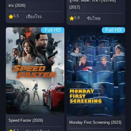
จู่โจม..เดือด..ระห่ำ [ซับไทย]
คน (2026)
(2017)
5.5
เสียงโรง
5.9
ซับไทย
Full HD
Full HD
Speed Faster (2026)
Monday First Screening (2023)
5.1