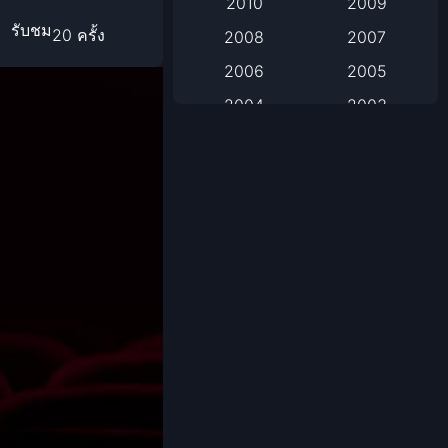
2010
2009
รับชม
20 ครั้ง
2008
2007
Based on Novel
2006
2005
Biography
2004
2003
Biography ชีวิตจริง
2002
2001
2000
1999
Black Comedy
1998
1997
Classic หนังคลาสสิก
1996
1995
1994
1993
Classic หนังคลาสสิก
1992
1991
Comedy ตลก
1990
1989
Comedy ตลก
1988
1987
1986
1985
Coming-of-Age
1984
1983