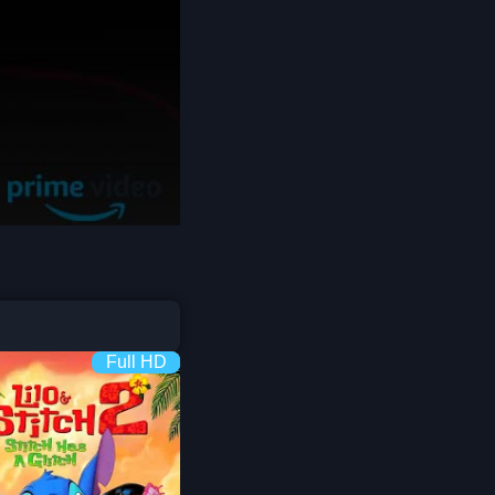
Coming-of-age ชีวิตวัยรุ่น
1982
1981
1980
Crime อาชญากรรม
1978
1977
1975
Crime อาชญากรรม
1974
1973
Cult Film
1972
1971
1970
1969
Culture
1968
1964
Dance เต้น
1962
1960
Dark Comedy ตลกร้าย
1956
1954
Full HD
1950
1940
DC
Detective
Detective สืบสวน