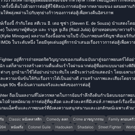
ครั้งนี้เต็มไปด้วยการต่อสู้ที่ใช้ศิลปะการต่อสู้หลากหลายแขนง ผสมผสานกับ
มให้พลุ่งพล่านไปกับทุกย่างก้าวของการต่อสู้เพื่อทวงคืนอิสรภาพ
ษ์เรื่องนี้ กำกับโดย สตีเวน อี. เดอ ซูซ่า (Steven E. de Souza) นำแสดงโด
 ในบทบาทผู้พันกูล และ ราอูล จูเลีย (Raúl Juliá) ผู้ถ่ายทอดบทบาทวายร้
 (Kylie Minogue) ผลงานเรื่องนี้ออกฉายในปี เป็นภาพยนตร์สัญชาติอเมริกัน
น IMDb ในระดับหนึ่ง โดยมีจุดเด่นอยู่ที่การนำเสนอเรื่องราวการต่อสู้เพื่อ
ghter อยู่ที่การถ่ายทอดจิตวิญญาณของเกมต้นฉบับมาสู่จอภาพยนตร์ได้อย่าง
นัก แต่ก็สามารถสร้างความตื่นเต้นเร้าใจผ่านฉากต่อสู้ที่ออกแบบมาอย่างพิถี
ต่างๆ ถูกนำมาใช้ได้อย่างน่าประทับใจ เคมีระหว่าง
นักแสดง
นำ โดยเฉพาะก
และความเข้มข้นให้กับเรื่องราวได้เป็นอย่างดี งานสร้างภาพและเสียงโดยรว
ยุค 90s ซึ่งเน้นความสมจริงและพลังของการต่อสู้
ter ถือเป็นผลงานที่ไม่ควรพลาดในการย้อนรำลึกถึงต้นกำเนิดบนจอภาพยนตร์ 
ไปด้วยหมัดมวย การต่อสู้ที่ดุเดือด และตัวละครที่มีเสน่ห์ ภาพยนตร์เรื่องนี้ม
กมแอ็คชั่นและภาพยนตร์ที่ยังคงความสนุกสนานและเอกลักษณ์เฉพาะตัวมาจ
ภัย
Classic หนังคลาสสิก
Comedy ตลก
Crime อาชญากรรม
Family ครอบครั
1994
หนังฝรั่ง
Colonel Guile
Hadouken
Shadaloo
Street Fighter
World