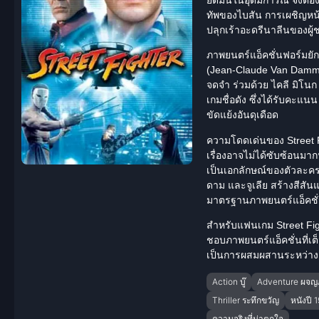
ทัพของไบสัน การเผชิญหน้า
ปลุกเร้าอะดรีนาลีนของผู้ช
ภาพยนตร์แอ็คชั่นฟอร์มยัก
(Jean-Claude Van Damme)
จดจำ ร่วมด้วย ไคลี มิโนก
เกมชื่อดัง ซึ่งได้รับคะแน
ขัดแย้งอันดุเดือด
ความโดดเด่นของ Street Fi
เรื่องอาจไม่ได้ซับซ้อนมาก
เป็นเอกลักษณ์ของตัวละคร
ดาม และจูเลีย สร้างสีสัน
มาตรฐานภาพยนตร์แอ็คชั่น
สำหรับแฟนเกม Street Figh
ชอบภาพยนตร์แอ็คชั่นที่เต็ม
เป็นการผสมผสานระหว่างเ
Action บู๊
Adventure ผจญ
Thriller ระทึกขวัญ
หนังปี 
ความจริงที่น่าตกใจ