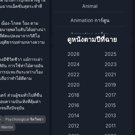
Animal
ฉากแอ็คชั่นสุดระห่ำที่
Animation การ์ตูน
ย ฌ็อง-โกลด ว็อง ดาม
ายนายพลไบสันได้อย่างน่า
Animation การ์ตูน
ที่ดัดแปลงมาจากวิดีโอ
ดูหนังตามปีที่ฉาย
ความยุติธรรมท่ามกลางความ
Animation การ์ตูน
2026
2025
มีชีวิตชีวา แม้การเล่า
Anthology
2024
2023
พิถัน การใช้ท่าไม้ตายอัน
ารปะทะกันระหว่างว็อง
2022
2021
Apple TV
มถือว่าทำได้ดีตาม
2020
2019
Apple TV+
2018
2017
ส่วนผู้ชมทั่วไปที่ชื่น
อบความบันเทิงที่คุ้มค่า
Based on a True Story เรื่อง
2016
2015
นถึงปัจจุบัน
จริง
2014
2013
ว
Psychological จิตวิทยา
2012
2011
Based on a True Story เรื่อง
 Warrior
จริง