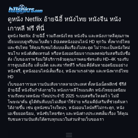
Comedy ตลก
1994
1993
Comedy ตลก
1992
1991
ดูหนัง Netflix อ้ายฉีอี้ หนังไทย หนังจีน หนัง
1990
1989
เกาหลี ฟรี ที่นี่
Coming-of-Age
1988
1987
ดูหนัง Netflix อ้ายฉีอี้ รวมถึงหนังไทย หนังจีน และหนังเกาหลีคุณภาพ
Coming-of-age ชีวิตวัยรุ่น
เยี่ยมแบบดูฟรีบนเว็บเดียว อัปเดตหนังออนไลน์ HD ทุกวัน ทั้งพากย์ไทย
1986
1985
และซับไทย ให้คุณรับชมได้แบบเต็มเรื่องไม่สะดุด ไม่ว่าจะเป็นหนังใหม่
1984
1983
ชนโรง หนังดังติดเทรนด์ หรือหนังยอดนิยมจากแพลตฟอร์มสตรีมมิงชื่อ
Crime อาชญากรรม
ดัง เว็บของเราพร้อมให้บริการด้วยคุณภาพคมชัดระดับ HD–4K รองรับ
1982
1981
การดูบนมือถือ แท็บเล็ต และสมาร์ททีวี พร้อมคีย์ค้นหายอดนิยมอย่าง
Crime อาชญากรรม
1980
1978
หนังฟรี, ดูหนังออนไลน์เต็มเรื่อง, หนังมาแรงล่าสุด และหนังพากย์ไทย
HD
1977
1975
Cult Film
เว็บของเรารวมความบันเทิงจากหลายประเทศ ทั้งหนังเน็ตฟลิกซ์ ซีรีส์
1974
1973
อ้ายฉีอี้ หนังจีนกำลังภายใน หนังเกาหลีโรแมนติก หนังไทยยอดนิยม
Culture
รวมถึงหมวดหนังมาใหม่ประจำปี 2025 ระบบสตรีมโหลดไว ไม่มี
1972
1971
โฆษณาคั่น ดูได้ทันทีแบบไม่เสียค่าใช้จ่าย พร้อมคีย์เสริมที่ช่วยค้นหา
1970
1969
Dance เต้น
ได้ง่ายขึ้น เช่น ดูหนังชนโรงใหม่ๆ, หนังออนไลน์ฟรีไม่กระตุก, หนัง
เอเชียยอดนิยม, หนังซับไทยชัดๆ และหนังต่างประเทศเต็มเรื่อง ให้คุณ
1968
1964
Dark Comedy ตลกร้าย
รับชมความบันเทิงได้ครบทุกแนวในส่วนท้ายเว็บของเรา
1962
1960
DC
1956
1954