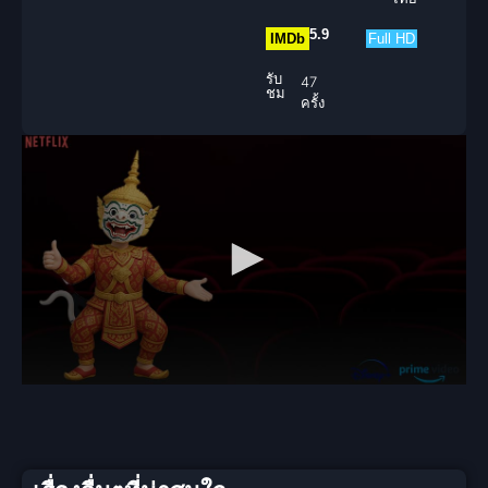
5.9
IMDb
Full HD
รับ
47
ชม
ครั้ง