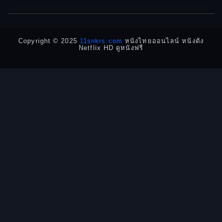
1950
1940
Detective
Detective สืบสวน
Copyright © 2025
11snkrs.com
หนังไทยออนไลน์ หนังดัง
Netflix HD ดูหนังฟรี
Detective สืบสวน
Disaster
Disney+
Documentary สารคดี
Documentary สารคดี
Drama ดราม่า
Drama ดราม่า
Dystopian
Emotional