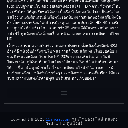
ดูหนัง Netflix อ้ายฉีอี้ รวมถึงหนังไทย หนังจีน และหนังเกาหลีคุณภาพ
Coming-of-age ชีวิตวัยรุ่น
เยี่ยมแบบดูฟรีบนเว็บเดียว อัปเดตหนังออนไลน์ HD ทุกวัน ทั้งพากย์ไทย
1986
1985
และซับไทย ให้คุณรับชมได้แบบเต็มเรื่องไม่สะดุด ไม่ว่าจะเป็นหนังใหม่
1984
1983
ชนโรง หนังดังติดเทรนด์ หรือหนังยอดนิยมจากแพลตฟอร์มสตรีมมิงชื่อ
Crime อาชญากรรม
ดัง เว็บของเราพร้อมให้บริการด้วยคุณภาพคมชัดระดับ HD–4K รองรับ
1982
1981
การดูบนมือถือ แท็บเล็ต และสมาร์ททีวี พร้อมคีย์ค้นหายอดนิยมอย่าง
Crime อาชญากรรม
1980
1978
หนังฟรี, ดูหนังออนไลน์เต็มเรื่อง, หนังมาแรงล่าสุด และหนังพากย์ไทย
HD
1977
1975
Cult Film
เว็บของเรารวมความบันเทิงจากหลายประเทศ ทั้งหนังเน็ตฟลิกซ์ ซีรีส์
1974
1973
อ้ายฉีอี้ หนังจีนกำลังภายใน หนังเกาหลีโรแมนติก หนังไทยยอดนิยม
Culture
รวมถึงหมวดหนังมาใหม่ประจำปี 2025 ระบบสตรีมโหลดไว ไม่มี
1972
1971
โฆษณาคั่น ดูได้ทันทีแบบไม่เสียค่าใช้จ่าย พร้อมคีย์เสริมที่ช่วยค้นหา
1970
1969
Dance เต้น
ได้ง่ายขึ้น เช่น ดูหนังชนโรงใหม่ๆ, หนังออนไลน์ฟรีไม่กระตุก, หนัง
เอเชียยอดนิยม, หนังซับไทยชัดๆ และหนังต่างประเทศเต็มเรื่อง ให้คุณ
1968
1964
Dark Comedy ตลกร้าย
รับชมความบันเทิงได้ครบทุกแนวในส่วนท้ายเว็บของเรา
1962
1960
DC
1956
1954
1950
1940
Detective
Detective สืบสวน
Copyright © 2025
11snkrs.com
หนังไทยออนไลน์ หนังดัง
Netflix HD ดูหนังฟรี
Detective สืบสวน