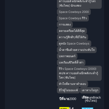
คาวบอยส์ ผนึกพลังระห่ำกู้โลก
[ซับไทย] นักแสดง
Space Cowboys 2000
Space Cowboys รีวิว
การแสดง
คลายเครียดได้ดีที่สุด
ความรู้สึกดีๆ ที่มีให้กัน
ดูหนัง Space Cowboys
น้ำตาซึมด้วยความประทับใจ
บทภาพยนตร์
บทเรียนชีวิตที่ล้ำค่า
รีวิว Space Cowboys (2000)
สเปซ คาวบอยส์ ผนึกพลังระห่ำกู้
โลก [ซับไทย]
หัวใจที่ตามหาคำตอบ
ฮีโร่ผู้ไม่ยอมแพ้
เดาทางไม่ถูก
เสียง
Soundtrack
ปีที่ฉาย
2000
(ซับไทย)
6.4