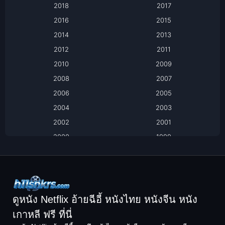
Based on a True Story เรื่องจริง
2018
2017
2016
2015
Based on a True Story เรื่องจริง
2014
2013
Based on Novel
2012
2011
2010
2009
Biography
2008
2007
Biography ชีวิตจริง
2006
2005
2004
2003
Black Comedy
2002
2001
Classic หนังคลาสสิก
2000
1999
1998
1997
Classic หนังคลาสสิก
1996
1995
Comedy ตลก
1994
1993
Comedy ตลก
1992
1991
ดูหนัง Netflix อ้ายฉีอี้ หนังไทย หนังจีน หนัง
1990
1989
เกาหลี ฟรี ที่นี่
Coming-of-Age
1988
1987