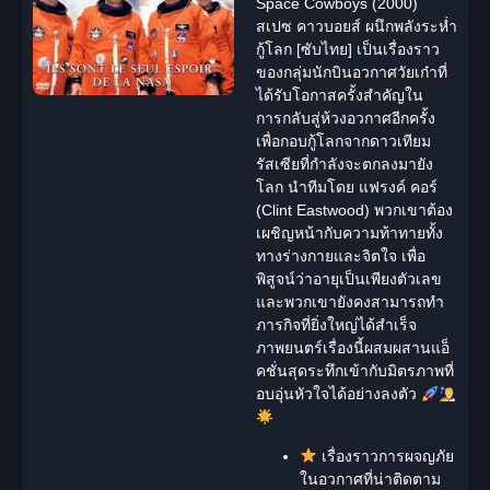
Space Cowboys (2000)
สเปซ คาวบอยส์ ผนึกพลังระห่ำ
กู้โลก [ซับไทย]
เป็นเรื่องราว
ของกลุ่มนักบินอวกาศวัยเก๋าที่
ได้รับโอกาสครั้งสำคัญใน
การกลับสู่ห้วงอวกาศอีกครั้ง
เพื่อกอบกู้โลกจากดาวเทียม
รัสเซียที่กำลังจะตกลงมายัง
โลก นำทีมโดย แฟรงค์ คอร์
(Clint Eastwood) พวกเขาต้อง
เผชิญหน้ากับความท้าทายทั้ง
ทางร่างกายและจิตใจ เพื่อ
พิสูจน์ว่าอายุเป็นเพียงตัวเลข
และพวกเขายังคงสามารถทำ
ภารกิจที่ยิ่งใหญ่ได้สำเร็จ
ภาพยนตร์เรื่องนี้ผสมผสานแอ็
คชั่นสุดระทึกเข้ากับมิตรภาพที่
อบอุ่นหัวใจได้อย่างลงตัว
เรื่องราวการผจญภัย
ในอวกาศที่น่าติดตาม