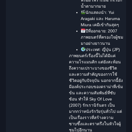
น้ำตามากมาย
นักแสดงนำ:
Yui
Aragaki และ Haruma
Miura เคมีเข้ากันสุดๆ
ปีที่ออกฉาย:
2007
ภาพยนตร์ที่ครองใจผู้ชม
มาอย่างยาวนาน
ประเทศ:
ญี่ปุ่น (JP)
ภาพยนตร์เรื่องนี้ไม่ได้มีแค่
ความโรแมนติก แต่ยังสะท้อน
ถึงความเปราะบางของชีวิต
และความสำคัญของการใช้
ชีวิตอยู่กับปัจจุบัน นอกจากนี้ยัง
มีองค์ประกอบของ
ดราม่า
ที่เข้ม
ข้น และ
ความสัมพันธ์
ที่ซับ
ซ้อน ทำให้ Sky Of Love
(2007) รักเรานิรันดร เป็น
มากกว่าหนังรักวัยรุ่นทั่วไป แต่
เป็นเรื่องราวที่สร้างความ
ซาบซึ้ง
และตราตรึงในหัวใจผู้
ชมไปอีกนาน