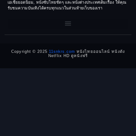
เอเชียยอดนิยม, หนังซับไทยชัดๆ และหนังต่างประเทศเต็มเรื่อง ให้คุณ
1968
1964
Dark Comedy ตลกร้าย
รับชมความบันเทิงได้ครบทุกแนวในส่วนท้ายเว็บของเรา
1962
1960
DC
1956
1954
1950
1940
Detective
Detective สืบสวน
Copyright © 2025
11snkrs.com
หนังไทยออนไลน์ หนังดัง
Netflix HD ดูหนังฟรี
Detective สืบสวน
Disaster
Disney+
Documentary สารคดี
Documentary สารคดี
Drama ดราม่า
Drama ดราม่า