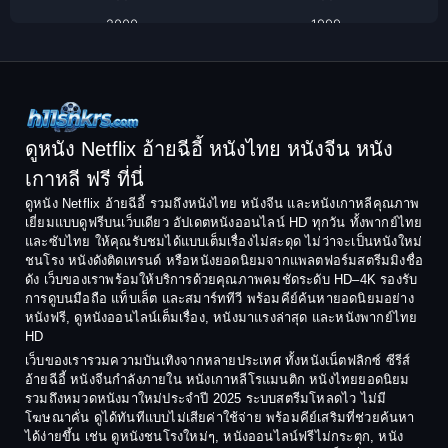
Classic หนังคลาสสิก
2000
1999
1998
1997
Classic หนังคลาสสิก
1996
1995
Comedy ตลก
1994
1993
Comedy ตลก
1992
1991
ดูหนัง Netflix อ้ายฉีอี้ หนังไทย หนังจีน หนัง
1990
1989
เกาหลี ฟรี ที่นี่
Coming-of-Age
1988
1987
ดูหนัง Netflix อ้ายฉีอี้ รวมถึงหนังไทย หนังจีน และหนังเกาหลีคุณภาพ
Coming-of-age ชีวิตวัยรุ่น
เยี่ยมแบบดูฟรีบนเว็บเดียว อัปเดตหนังออนไลน์ HD ทุกวัน ทั้งพากย์ไทย
1986
1985
และซับไทย ให้คุณรับชมได้แบบเต็มเรื่องไม่สะดุด ไม่ว่าจะเป็นหนังใหม่
1984
1983
ชนโรง หนังดังติดเทรนด์ หรือหนังยอดนิยมจากแพลตฟอร์มสตรีมมิงชื่อ
Crime อาชญากรรม
ดัง เว็บของเราพร้อมให้บริการด้วยคุณภาพคมชัดระดับ HD–4K รองรับ
1982
1981
การดูบนมือถือ แท็บเล็ต และสมาร์ททีวี พร้อมคีย์ค้นหายอดนิยมอย่าง
Crime อาชญากรรม
1980
1978
หนังฟรี, ดูหนังออนไลน์เต็มเรื่อง, หนังมาแรงล่าสุด และหนังพากย์ไทย
HD
1977
1975
Cult Film
เว็บของเรารวมความบันเทิงจากหลายประเทศ ทั้งหนังเน็ตฟลิกซ์ ซีรีส์
1974
1973
อ้ายฉีอี้ หนังจีนกำลังภายใน หนังเกาหลีโรแมนติก หนังไทยยอดนิยม
Culture
รวมถึงหมวดหนังมาใหม่ประจำปี 2025 ระบบสตรีมโหลดไว ไม่มี
1972
1971
โฆษณาคั่น ดูได้ทันทีแบบไม่เสียค่าใช้จ่าย พร้อมคีย์เสริมที่ช่วยค้นหา
1970
1969
Dance เต้น
ได้ง่ายขึ้น เช่น ดูหนังชนโรงใหม่ๆ, หนังออนไลน์ฟรีไม่กระตุก, หนัง