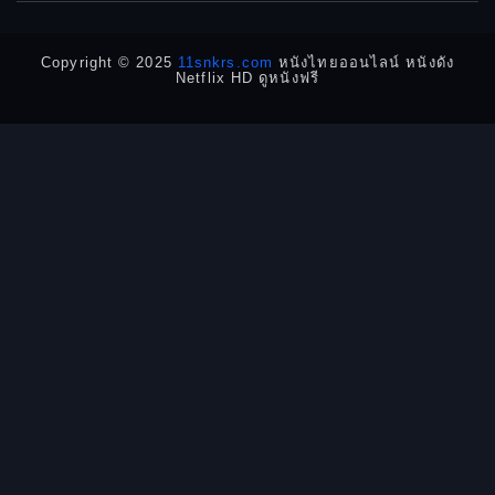
Detective สืบสวน
Copyright © 2025
11snkrs.com
หนังไทยออนไลน์ หนังดัง
Netflix HD ดูหนังฟรี
Detective สืบสวน
Disaster
Disney+
Documentary สารคดี
Documentary สารคดี
Drama ดราม่า
Drama ดราม่า
Dystopian
Emotional