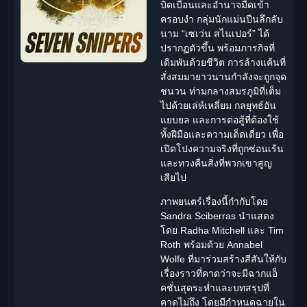
บิดเบือนและอำนาจมืดเข้า
ครอบงำ กลุ่มนักแม่นปืน
ลึกลับ
นาม “
เซเว่น สไนเปอร์
” ได้
ปรากฏตัวขึ้น พร้อมภารกิจที่
เดิมพันด้วยชีวิต การล้างแค้นที่
สั่งสมมายาวนานกำลังจะถูกจุด
ชนวน ท่ามกลางสมรภูมิที่เต็ม
ไปด้วยเล่ห์เหลี่ยม กลยุทธ์อัน
แยบยล และการต่อสู้ที่ต้องใช้
ทั้งฝีมือและความเด็ดเดี่ยว เพื่อ
เปิดโปงความจริงที่ถูกซ่อนเร้น
และทวงคืนสิ่งที่พวกเขาสูญ
เสียไป
ภาพยนตร์เรื่องนี้กำกับโดย
Sandra Sciberras
นำแสดง
โดย
Radha Mitchell
และ Tim
Roth พร้อมด้วย Annabel
Wolfe ที่มาร่วมสร้างสีสันให้กับ
เรื่องราวที่คาดว่าจะมีฉากแอ็
คชั่นสุดระห่ำและบทสรุปที่
คาดไม่ถึง โดยมีกำหนดฉายใน