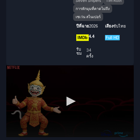
Seven Snipers
Tim Roth
การหักมุมที่คาดไม่ถึง
เซเว่น สไนเปอร์
ปีที่ฉาย
2026
เสียง
ซับไทย
4.4
IMDb
Full HD
รับ
34
ชม
ครั้ง