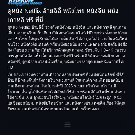
Comedy ตลก
1992
1991
ดูหนัง Netflix อ้ายฉีอี้ หนังไทย หนังจีน หนัง
1990
1989
เกาหลี ฟรี ที่นี่
Coming-of-Age
1988
1987
ดูหนัง Netflix อ้ายฉีอี้ รวมถึงหนังไทย หนังจีน และหนังเกาหลีคุณภาพ
Coming-of-age ชีวิตวัยรุ่น
เยี่ยมแบบดูฟรีบนเว็บเดียว อัปเดตหนังออนไลน์ HD ทุกวัน ทั้งพากย์ไทย
1986
1985
และซับไทย ให้คุณรับชมได้แบบเต็มเรื่องไม่สะดุด ไม่ว่าจะเป็นหนังใหม่
1984
1983
ชนโรง หนังดังติดเทรนด์ หรือหนังยอดนิยมจากแพลตฟอร์มสตรีมมิงชื่อ
Crime อาชญากรรม
ดัง เว็บของเราพร้อมให้บริการด้วยคุณภาพคมชัดระดับ HD–4K รองรับ
1982
1981
การดูบนมือถือ แท็บเล็ต และสมาร์ททีวี พร้อมคีย์ค้นหายอดนิยมอย่าง
Crime อาชญากรรม
1980
1978
หนังฟรี, ดูหนังออนไลน์เต็มเรื่อง, หนังมาแรงล่าสุด และหนังพากย์ไทย
HD
1977
1975
Cult Film
เว็บของเรารวมความบันเทิงจากหลายประเทศ ทั้งหนังเน็ตฟลิกซ์ ซีรีส์
1974
1973
อ้ายฉีอี้ หนังจีนกำลังภายใน หนังเกาหลีโรแมนติก หนังไทยยอดนิยม
Culture
รวมถึงหมวดหนังมาใหม่ประจำปี 2025 ระบบสตรีมโหลดไว ไม่มี
1972
1971
โฆษณาคั่น ดูได้ทันทีแบบไม่เสียค่าใช้จ่าย พร้อมคีย์เสริมที่ช่วยค้นหา
1970
1969
Dance เต้น
ได้ง่ายขึ้น เช่น ดูหนังชนโรงใหม่ๆ, หนังออนไลน์ฟรีไม่กระตุก, หนัง
เอเชียยอดนิยม, หนังซับไทยชัดๆ และหนังต่างประเทศเต็มเรื่อง ให้คุณ
1968
1964
Dark Comedy ตลกร้าย
รับชมความบันเทิงได้ครบทุกแนวในส่วนท้ายเว็บของเรา
1962
1960
DC
1956
1954
1950
1940
Detective