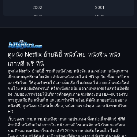
2002
2001
Classic หนังคลาสสิก
2000
1999
1998
1997
Classic หนังคลาสสิก
1996
1995
Comedy ตลก
1994
1993
Comedy ตลก
1992
1991
ดูหนัง Netflix อ้ายฉีอี้ หนังไทย หนังจีน หนัง
1990
1989
เกาหลี ฟรี ที่นี่
Coming-of-Age
1988
1987
ดูหนัง Netflix อ้ายฉีอี้ รวมถึงหนังไทย หนังจีน และหนังเกาหลีคุณภาพ
Coming-of-age ชีวิตวัยรุ่น
เยี่ยมแบบดูฟรีบนเว็บเดียว อัปเดตหนังออนไลน์ HD ทุกวัน ทั้งพากย์ไทย
1986
1985
และซับไทย ให้คุณรับชมได้แบบเต็มเรื่องไม่สะดุด ไม่ว่าจะเป็นหนังใหม่
1984
1983
ชนโรง หนังดังติดเทรนด์ หรือหนังยอดนิยมจากแพลตฟอร์มสตรีมมิงชื่อ
Crime อาชญากรรม
ดัง เว็บของเราพร้อมให้บริการด้วยคุณภาพคมชัดระดับ HD–4K รองรับ
1982
1981
การดูบนมือถือ แท็บเล็ต และสมาร์ททีวี พร้อมคีย์ค้นหายอดนิยมอย่าง
Crime อาชญากรรม
1980
1978
หนังฟรี, ดูหนังออนไลน์เต็มเรื่อง, หนังมาแรงล่าสุด และหนังพากย์ไทย
HD
1977
1975
Cult Film
เว็บของเรารวมความบันเทิงจากหลายประเทศ ทั้งหนังเน็ตฟลิกซ์ ซีรีส์
1974
1973
อ้ายฉีอี้ หนังจีนกำลังภายใน หนังเกาหลีโรแมนติก หนังไทยยอดนิยม
Culture
รวมถึงหมวดหนังมาใหม่ประจำปี 2025 ระบบสตรีมโหลดไว ไม่มี
1972
1971
โฆษณาคั่น ดูได้ทันทีแบบไม่เสียค่าใช้จ่าย พร้อมคีย์เสริมที่ช่วยค้นหา