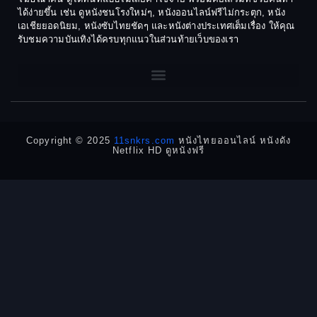
1970
1969
Dance เต้น
ได้ง่ายขึ้น เช่น ดูหนังชนโรงใหม่ๆ, หนังออนไลน์ฟรีไม่กระตุก, หนัง
เอเชียยอดนิยม, หนังซับไทยชัดๆ และหนังต่างประเทศเต็มเรื่อง ให้คุณ
1968
1964
Dark Comedy ตลกร้าย
รับชมความบันเทิงได้ครบทุกแนวในส่วนท้ายเว็บของเรา
1962
1960
DC
1956
1954
1950
1940
Detective
Detective สืบสวน
Copyright © 2025
11snkrs.com
หนังไทยออนไลน์ หนังดัง
Netflix HD ดูหนังฟรี
Detective สืบสวน
Disaster
Disney+
Documentary สารคดี
Documentary สารคดี
Drama ดราม่า