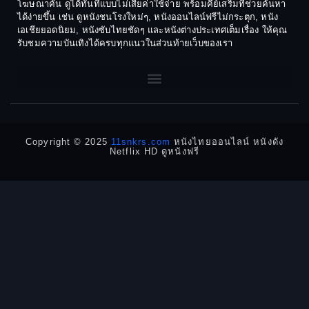
โฆษณาคั่น ดูได้ทันทีแบบไม่เสียค่าใช้จ่าย พร้อมคีย์เสริมที่ช่วยค้นหา
1970
1969
Dance เต้น
ได้ง่ายขึ้น เช่น ดูหนังชนโรงใหม่ๆ, หนังออนไลน์ฟรีไม่กระตุก, หนัง
เอเชียยอดนิยม, หนังซับไทยชัดๆ และหนังต่างประเทศเต็มเรื่อง ให้คุณ
1968
1964
Dark Comedy ตลกร้าย
รับชมความบันเทิงได้ครบทุกแนวในส่วนท้ายเว็บของเรา
1962
1960
DC
1956
1954
1950
1940
Detective
Detective สืบสวน
Copyright © 2025
11snkrs.com
หนังไทยออนไลน์ หนังดัง
Netflix HD ดูหนังฟรี
Detective สืบสวน
Disaster
Disney+
Documentary สารคดี
Documentary สารคดี
Drama ดราม่า