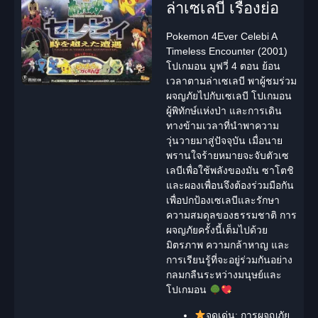
ล่าเซเลบี เรื่องย่อ
Pokemon 4Ever Celebi A
Timeless Encounter (2001)
โปเกมอน มูฟวี่ 4 ตอน ย้อน
เวลาตามล่าเซเลบี
พาผู้ชมร่วม
ผจญภัยไปกับเซเลบี โปเกมอน
ผู้พิทักษ์แห่งป่า และการเดิน
ทางข้ามเวลาที่นำพาความ
วุ่นวายมาสู่ปัจจุบัน เมื่อนาย
พรานใจร้ายหมายจะจับตัวเซ
เลบีเพื่อใช้พลังของมัน ซาโตชิ
และผองเพื่อนจึงต้องร่วมมือกัน
เพื่อปกป้องเซเลบีและรักษา
ความสมดุลของธรรมชาติ การ
ผจญภัยครั้งนี้เต็มไปด้วย
มิตรภาพ ความกล้าหาญ และ
การเรียนรู้ที่จะอยู่ร่วมกันอย่าง
กลมกลืนระหว่างมนุษย์และ
โปเกมอน
จุดเด่น:
การผจญภัย