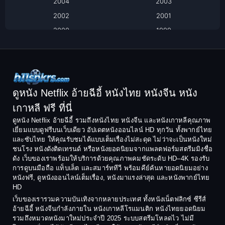
2004
2003
Black Comedy
2002
2001
Classic หนังคลาสสิก
2000
1999
1998
1997
Classic หนังคลาสสิก
1996
1995
Comedy ตลก
1994
1993
Comedy ตลก
1992
1991
ดูหนัง Netflix อ้ายฉีอี้ หนังไทย หนังจีน หนัง
1990
1989
เกาหลี ฟรี ที่นี่
Coming-of-Age
1988
1987
ดูหนัง Netflix อ้ายฉีอี้ รวมถึงหนังไทย หนังจีน และหนังเกาหลีคุณภาพ
Coming-of-age ชีวิตวัยรุ่น
เยี่ยมแบบดูฟรีบนเว็บเดียว อัปเดตหนังออนไลน์ HD ทุกวัน ทั้งพากย์ไทย
1986
1985
และซับไทย ให้คุณรับชมได้แบบเต็มเรื่องไม่สะดุด ไม่ว่าจะเป็นหนังใหม่
1984
1983
ชนโรง หนังดังติดเทรนด์ หรือหนังยอดนิยมจากแพลตฟอร์มสตรีมมิงชื่อ
Crime อาชญากรรม
ดัง เว็บของเราพร้อมให้บริการด้วยคุณภาพคมชัดระดับ HD–4K รองรับ
1982
1981
การดูบนมือถือ แท็บเล็ต และสมาร์ททีวี พร้อมคีย์ค้นหายอดนิยมอย่าง
Crime อาชญากรรม
1980
1978
หนังฟรี, ดูหนังออนไลน์เต็มเรื่อง, หนังมาแรงล่าสุด และหนังพากย์ไทย
HD
1977
1975
Cult Film
เว็บของเรารวมความบันเทิงจากหลายประเทศ ทั้งหนังเน็ตฟลิกซ์ ซีรีส์
1974
1973
อ้ายฉีอี้ หนังจีนกำลังภายใน หนังเกาหลีโรแมนติก หนังไทยยอดนิยม
Culture
รวมถึงหมวดหนังมาใหม่ประจำปี 2025 ระบบสตรีมโหลดไว ไม่มี
1972
1971