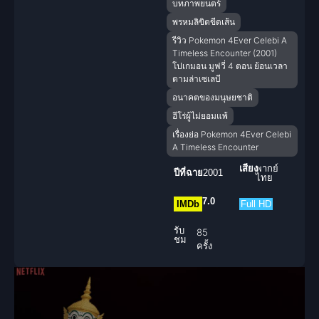
บทภาพยนตร์
พรหมลิขิตขีดเส้น
รีวิว Pokemon 4Ever Celebi A
Timeless Encounter (2001)
โปเกมอน มูฟวี่ 4 ตอน ย้อนเวลา
ตามล่าเซเลบี
อนาคตของมนุษยชาติ
ฮีโร่ผู้ไม่ยอมแพ้
เรื่องย่อ Pokemon 4Ever Celebi
A Timeless Encounter
เสียง
พากย์
ปีที่ฉาย
2001
ไทย
7.0
IMDb
Full HD
รับ
85
ชม
ครั้ง