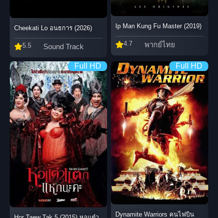
Ip Man Kung Fu Master (2019)
Cheekati Lo อนธการ (2026)
4.7
พากย์ไทย
5.5
Sound Track
Full HD
Full HD
Dynamite Warriors คนไฟบิน
Hor Taew Tak 5 (2015) หอแต๋ว