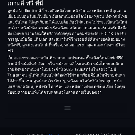
1990
1989
เกาหลี ฟรี ที่นี่
Coming-of-Age
1988
1987
ดูหนัง Netflix อ้ายฉีอี้ รวมถึงหนังไทย หนังจีน และหนังเกาหลีคุณภาพ
Coming-of-age ชีวิตวัยรุ่น
เยี่ยมแบบดูฟรีบนเว็บเดียว อัปเดตหนังออนไลน์ HD ทุกวัน ทั้งพากย์ไทย
1986
1985
และซับไทย ให้คุณรับชมได้แบบเต็มเรื่องไม่สะดุด ไม่ว่าจะเป็นหนังใหม่
1984
1983
ชนโรง หนังดังติดเทรนด์ หรือหนังยอดนิยมจากแพลตฟอร์มสตรีมมิงชื่อ
Crime อาชญากรรม
ดัง เว็บของเราพร้อมให้บริการด้วยคุณภาพคมชัดระดับ HD–4K รองรับ
1982
1981
การดูบนมือถือ แท็บเล็ต และสมาร์ททีวี พร้อมคีย์ค้นหายอดนิยมอย่าง
Crime อาชญากรรม
1980
1978
หนังฟรี, ดูหนังออนไลน์เต็มเรื่อง, หนังมาแรงล่าสุด และหนังพากย์ไทย
HD
1977
1975
Cult Film
เว็บของเรารวมความบันเทิงจากหลายประเทศ ทั้งหนังเน็ตฟลิกซ์ ซีรีส์
1974
1973
อ้ายฉีอี้ หนังจีนกำลังภายใน หนังเกาหลีโรแมนติก หนังไทยยอดนิยม
Culture
รวมถึงหมวดหนังมาใหม่ประจำปี 2025 ระบบสตรีมโหลดไว ไม่มี
1972
1971
โฆษณาคั่น ดูได้ทันทีแบบไม่เสียค่าใช้จ่าย พร้อมคีย์เสริมที่ช่วยค้นหา
1970
1969
Dance เต้น
ได้ง่ายขึ้น เช่น ดูหนังชนโรงใหม่ๆ, หนังออนไลน์ฟรีไม่กระตุก, หนัง
เอเชียยอดนิยม, หนังซับไทยชัดๆ และหนังต่างประเทศเต็มเรื่อง ให้คุณ
1968
1964
Dark Comedy ตลกร้าย
รับชมความบันเทิงได้ครบทุกแนวในส่วนท้ายเว็บของเรา
1962
1960
DC
1956
1954
1950
1940
Detective
Detective สืบสวน