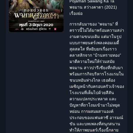
Pojaman Sawang Ka Ta
พจมาน สว่างคาตา (2021)
เรื่องย่อ
การกลับมาของ “พจมาน” ที่
คราวนี้ไม่ได้มาพร้อมความสง่า
งามตามขนบเดิม แต่มาในรูป
แบบภาพยนตร์
เพลง
คอมเมดี้
สุดสดใส ที่หยิบยกเรื่องราว
คลาสสิกจาก “บ้านทรายทอง”
มาตีความใหม่ให้ร่วมสมัย
พจมาน สาวปารีเซียงที่กลับมา
พร้อมภารกิจบริหารโรงแรมใน
ชนบทอันห่างไกล เธอต้อง
เผชิญหน้ากับครอบครัวเจ้าของ
โรงแรมที่เต็มไปด้วยสีสัน
ความแปลกประหลาด และ
ปัญหาที่ถาโถมเข้ามาไม่หยุด
หย่อน การผสมผสานองค์
ประกอบของแฟนตาซี อารมณ์
ขัน และบท
เพลง
ที่สนุกสนาน
ทำให้ภาพยนตร์เรื่องนี้กลาย