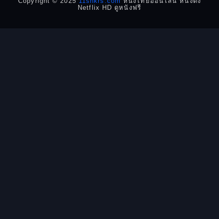
Copyright © 2025
11snkrs.com
หนังไทยออนไลน์ หนังดัง
Netflix HD ดูหนังฟรี
Detective สืบสวน
Disaster
Disney+
Documentary สารคดี
Documentary สารคดี
Drama ดราม่า
Drama ดราม่า
Dystopian
Emotional
Epic มหากาพย์
Erotic