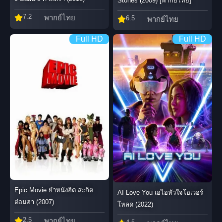
Stones (2009) [พากย์ไทย]
7.2
พากย์ไทย
6.5
พากย์ไทย
Full HD
Full HD
Epic Movie ยำหนังฮิต สะกิต
AI Love You เอไอหัวใจโอเวอร์
ต่อมฮา (2007)
โหลด (2022)
2.5
พากย์ไทย