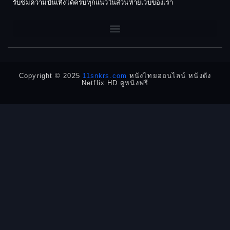
Dark Comedy ตลกร้าย
รับชมความบันเทิงได้ครบทุกแนวในส่วนท้ายเว็บของเรา
1962
1960
DC
1956
1954
1950
1940
Detective
Detective สืบสวน
Copyright © 2025
11snkrs.com
หนังไทยออนไลน์ หนังดัง
Netflix HD ดูหนังฟรี
Detective สืบสวน
Disaster
Disney+
Documentary สารคดี
Documentary สารคดี
Drama ดราม่า
Drama ดราม่า