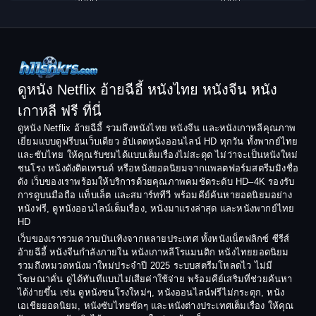
2000
1999
1998
1997
Classic หนังคลาสสิก
1996
1995
Comedy ตลก
1994
1993
Comedy ตลก
1992
1991
ดูหนัง Netflix อ้ายฉีอี้ หนังไทย หนังจีน หนัง
1990
1989
เกาหลี ฟรี ที่นี่
Coming-of-Age
1988
1987
ดูหนัง Netflix อ้ายฉีอี้ รวมถึงหนังไทย หนังจีน และหนังเกาหลีคุณภาพ
Coming-of-age ชีวิตวัยรุ่น
เยี่ยมแบบดูฟรีบนเว็บเดียว อัปเดตหนังออนไลน์ HD ทุกวัน ทั้งพากย์ไทย
1986
1985
และซับไทย ให้คุณรับชมได้แบบเต็มเรื่องไม่สะดุด ไม่ว่าจะเป็นหนังใหม่
1984
1983
ชนโรง หนังดังติดเทรนด์ หรือหนังยอดนิยมจากแพลตฟอร์มสตรีมมิงชื่อ
Crime อาชญากรรม
ดัง เว็บของเราพร้อมให้บริการด้วยคุณภาพคมชัดระดับ HD–4K รองรับ
1982
1981
การดูบนมือถือ แท็บเล็ต และสมาร์ททีวี พร้อมคีย์ค้นหายอดนิยมอย่าง
Crime อาชญากรรม
1980
1978
หนังฟรี, ดูหนังออนไลน์เต็มเรื่อง, หนังมาแรงล่าสุด และหนังพากย์ไทย
HD
1977
1975
Cult Film
เว็บของเรารวมความบันเทิงจากหลายประเทศ ทั้งหนังเน็ตฟลิกซ์ ซีรีส์
1974
1973
อ้ายฉีอี้ หนังจีนกำลังภายใน หนังเกาหลีโรแมนติก หนังไทยยอดนิยม
Culture
รวมถึงหมวดหนังมาใหม่ประจำปี 2025 ระบบสตรีมโหลดไว ไม่มี
1972
1971
โฆษณาคั่น ดูได้ทันทีแบบไม่เสียค่าใช้จ่าย พร้อมคีย์เสริมที่ช่วยค้นหา
1970
1969
Dance เต้น
ได้ง่ายขึ้น เช่น ดูหนังชนโรงใหม่ๆ, หนังออนไลน์ฟรีไม่กระตุก, หนัง
เอเชียยอดนิยม, หนังซับไทยชัดๆ และหนังต่างประเทศเต็มเรื่อง ให้คุณ
1968
1964