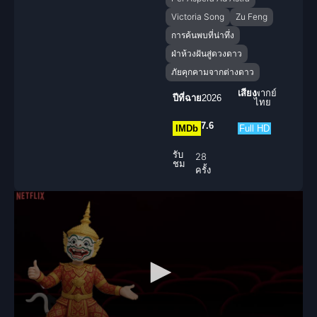
Victoria Song
Zu Feng
การค้นพบที่น่าทึ่ง
ฝ่าห้วงฝันสู่ดวงดาว
ภัยคุกคามจากต่างดาว
เสียง
พากย์
ปีที่ฉาย
2026
ไทย
7.6
IMDb
Full HD
รับ
28
ชม
ครั้ง