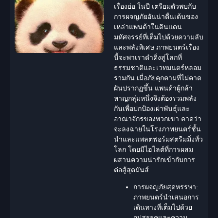
เรื่องย่อ
ในปี เตรียมตัวพบกับ
การ
ผจญภัย
อันน่าตื่นเต้นของ
เหล่าแพนด้าในดินแดน
มหัศจรรย์ที่เต็มไปด้วยความลับ
และพลังพิเศษ ภาพยนตร์เรื่อง
นี้จะพาเราดำดิ่งสู่โลกที่
ธรรมชาติและเวทมนตร์หลอม
รวมกัน เมื่อภัยคุกคามที่ไม่คาด
ฝันปรากฏขึ้น แพนด้าผู้กล้า
หาญกลุ่มหนึ่งจึงต้องรวมพลัง
กันเพื่อปกป้องเผ่าพันธุ์และ
อาณาจักรของพวกเขา คาดว่า
จะลงฉายในโรงภาพยนตร์ชั้น
นำและแพลตฟอร์มสตรีมมิ่งทั่ว
โลก โดยมีไฮไลต์ที่การผสม
ผสานความน่ารักเข้ากับการ
ต่อสู้สุดมันส์
การผจญภัยสุดหรรษา:
ภาพยนตร์นำเสนอการ
เดินทางที่เต็มไปด้วย
อุปสรรคและความ