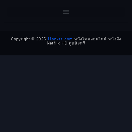
1962
1960
DC
1956
1954
1950
1940
Detective
Detective สืบสวน
Copyright © 2025
11snkrs.com
หนังไทยออนไลน์ หนังดัง
Netflix HD ดูหนังฟรี
Detective สืบสวน
Disaster
Disney+
Documentary สารคดี
Documentary สารคดี
Drama ดราม่า
Drama ดราม่า