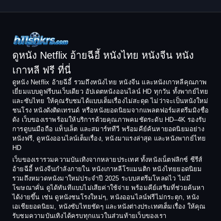
1998
1997
Classic หนังคลาสสิก
1996
1995
Comedy ตลก
1994
1993
Comedy ตลก
1992
1991
ดูหนัง Netflix อ้ายฉีอี้ หนังไทย หนังจีน หนัง
1990
1989
เกาหลี ฟรี ที่นี่
Coming-of-Age
1988
1987
ดูหนัง Netflix อ้ายฉีอี้ รวมถึงหนังไทย หนังจีน และหนังเกาหลีคุณภาพ
Coming-of-age ชีวิตวัยรุ่น
เยี่ยมแบบดูฟรีบนเว็บเดียว อัปเดตหนังออนไลน์ HD ทุกวัน ทั้งพากย์ไทย
1986
1985
และซับไทย ให้คุณรับชมได้แบบเต็มเรื่องไม่สะดุด ไม่ว่าจะเป็นหนังใหม่
1984
1983
ชนโรง หนังดังติดเทรนด์ หรือหนังยอดนิยมจากแพลตฟอร์มสตรีมมิงชื่อ
Crime อาชญากรรม
ดัง เว็บของเราพร้อมให้บริการด้วยคุณภาพคมชัดระดับ HD–4K รองรับ
1982
1981
การดูบนมือถือ แท็บเล็ต และสมาร์ททีวี พร้อมคีย์ค้นหายอดนิยมอย่าง
Crime อาชญากรรม
1980
1978
หนังฟรี, ดูหนังออนไลน์เต็มเรื่อง, หนังมาแรงล่าสุด และหนังพากย์ไทย
HD
1977
1975
Cult Film
เว็บของเรารวมความบันเทิงจากหลายประเทศ ทั้งหนังเน็ตฟลิกซ์ ซีรีส์
1974
1973
อ้ายฉีอี้ หนังจีนกำลังภายใน หนังเกาหลีโรแมนติก หนังไทยยอดนิยม
Culture
รวมถึงหมวดหนังมาใหม่ประจำปี 2025 ระบบสตรีมโหลดไว ไม่มี
1972
1971
โฆษณาคั่น ดูได้ทันทีแบบไม่เสียค่าใช้จ่าย พร้อมคีย์เสริมที่ช่วยค้นหา
1970
1969
Dance เต้น
ได้ง่ายขึ้น เช่น ดูหนังชนโรงใหม่ๆ, หนังออนไลน์ฟรีไม่กระตุก, หนัง
เอเชียยอดนิยม, หนังซับไทยชัดๆ และหนังต่างประเทศเต็มเรื่อง ให้คุณ
1968
1964
Dark Comedy ตลกร้าย
รับชมความบันเทิงได้ครบทุกแนวในส่วนท้ายเว็บของเรา