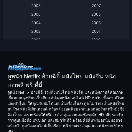
2008
2007
Biography ชีวิตจริง
2006
2005
2004
2003
Black Comedy
2002
2001
Classic หนังคลาสสิก
2000
1999
1998
1997
Classic หนังคลาสสิก
1996
1995
Comedy ตลก
1994
1993
Comedy ตลก
1992
1991
ดูหนัง Netflix อ้ายฉีอี้ หนังไทย หนังจีน หนัง
1990
1989
เกาหลี ฟรี ที่นี่
Coming-of-Age
1988
1987
ดูหนัง Netflix อ้ายฉีอี้ รวมถึงหนังไทย หนังจีน และหนังเกาหลีคุณภาพ
Coming-of-age ชีวิตวัยรุ่น
เยี่ยมแบบดูฟรีบนเว็บเดียว อัปเดตหนังออนไลน์ HD ทุกวัน ทั้งพากย์ไทย
1986
1985
และซับไทย ให้คุณรับชมได้แบบเต็มเรื่องไม่สะดุด ไม่ว่าจะเป็นหนังใหม่
1984
1983
ชนโรง หนังดังติดเทรนด์ หรือหนังยอดนิยมจากแพลตฟอร์มสตรีมมิงชื่อ
Crime อาชญากรรม
ดัง เว็บของเราพร้อมให้บริการด้วยคุณภาพคมชัดระดับ HD–4K รองรับ
1982
1981
การดูบนมือถือ แท็บเล็ต และสมาร์ททีวี พร้อมคีย์ค้นหายอดนิยมอย่าง
Crime อาชญากรรม
1980
1978
หนังฟรี, ดูหนังออนไลน์เต็มเรื่อง, หนังมาแรงล่าสุด และหนังพากย์ไทย
HD