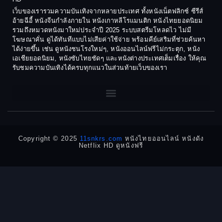
1977
1975
Cult Film
เว็บของเรารวมความบันเทิงจากหลายประเทศ ทั้งหนังเน็ตฟลิกซ์ ซีรีส์
1974
1973
อ้ายฉีอี้ หนังจีนกำลังภายใน หนังเกาหลีโรแมนติก หนังไทยยอดนิยม
Culture
รวมถึงหมวดหนังมาใหม่ประจำปี 2025 ระบบสตรีมโหลดไว ไม่มี
1972
1971
โฆษณาคั่น ดูได้ทันทีแบบไม่เสียค่าใช้จ่าย พร้อมคีย์เสริมที่ช่วยค้นหา
1970
1969
Dance เต้น
ได้ง่ายขึ้น เช่น ดูหนังชนโรงใหม่ๆ, หนังออนไลน์ฟรีไม่กระตุก, หนัง
เอเชียยอดนิยม, หนังซับไทยชัดๆ และหนังต่างประเทศเต็มเรื่อง ให้คุณ
1968
1964
Dark Comedy ตลกร้าย
รับชมความบันเทิงได้ครบทุกแนวในส่วนท้ายเว็บของเรา
1962
1960
DC
1956
1954
1950
1940
Detective
Detective สืบสวน
Copyright © 2025
11snkrs.com
หนังไทยออนไลน์ หนังดัง
Netflix HD ดูหนังฟรี
Detective สืบสวน
Disaster
Disney+
Documentary สารคดี