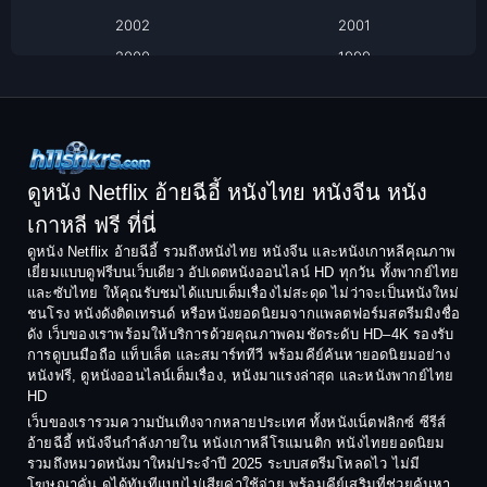
2002
2001
Classic หนังคลาสสิก
2000
1999
1998
1997
Classic หนังคลาสสิก
1996
1995
Comedy ตลก
1994
1993
Comedy ตลก
1992
1991
ดูหนัง Netflix อ้ายฉีอี้ หนังไทย หนังจีน หนัง
1990
1989
เกาหลี ฟรี ที่นี่
Coming-of-Age
1988
1987
ดูหนัง Netflix อ้ายฉีอี้ รวมถึงหนังไทย หนังจีน และหนังเกาหลีคุณภาพ
Coming-of-age ชีวิตวัยรุ่น
เยี่ยมแบบดูฟรีบนเว็บเดียว อัปเดตหนังออนไลน์ HD ทุกวัน ทั้งพากย์ไทย
1986
1985
และซับไทย ให้คุณรับชมได้แบบเต็มเรื่องไม่สะดุด ไม่ว่าจะเป็นหนังใหม่
1984
1983
ชนโรง หนังดังติดเทรนด์ หรือหนังยอดนิยมจากแพลตฟอร์มสตรีมมิงชื่อ
Crime อาชญากรรม
ดัง เว็บของเราพร้อมให้บริการด้วยคุณภาพคมชัดระดับ HD–4K รองรับ
1982
1981
การดูบนมือถือ แท็บเล็ต และสมาร์ททีวี พร้อมคีย์ค้นหายอดนิยมอย่าง
Crime อาชญากรรม
1980
1978
หนังฟรี, ดูหนังออนไลน์เต็มเรื่อง, หนังมาแรงล่าสุด และหนังพากย์ไทย
HD
1977
1975
Cult Film
เว็บของเรารวมความบันเทิงจากหลายประเทศ ทั้งหนังเน็ตฟลิกซ์ ซีรีส์
1974
1973
อ้ายฉีอี้ หนังจีนกำลังภายใน หนังเกาหลีโรแมนติก หนังไทยยอดนิยม
Culture
รวมถึงหมวดหนังมาใหม่ประจำปี 2025 ระบบสตรีมโหลดไว ไม่มี
1972
1971
โฆษณาคั่น ดูได้ทันทีแบบไม่เสียค่าใช้จ่าย พร้อมคีย์เสริมที่ช่วยค้นหา