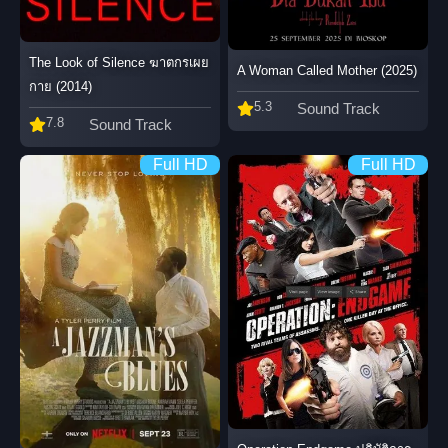
The Look of Silence ฆาตกรเผย
A Woman Called Mother (2025)
กาย (2014)
5.3
Sound Track
7.8
Sound Track
Full HD
Full HD