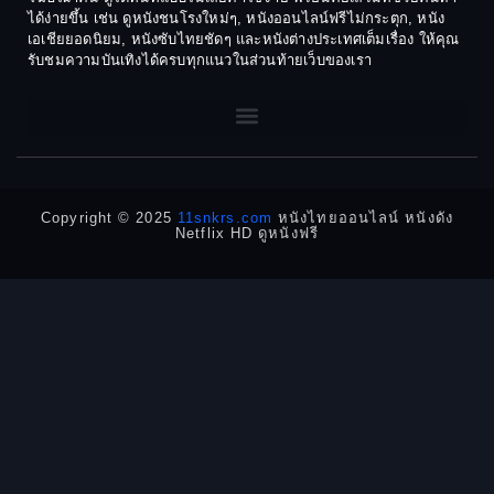
1970
1969
Dance เต้น
ได้ง่ายขึ้น เช่น ดูหนังชนโรงใหม่ๆ, หนังออนไลน์ฟรีไม่กระตุก, หนัง
เอเชียยอดนิยม, หนังซับไทยชัดๆ และหนังต่างประเทศเต็มเรื่อง ให้คุณ
1968
1964
Dark Comedy ตลกร้าย
รับชมความบันเทิงได้ครบทุกแนวในส่วนท้ายเว็บของเรา
1962
1960
DC
1956
1954
1950
1940
Detective
Detective สืบสวน
Copyright © 2025
11snkrs.com
หนังไทยออนไลน์ หนังดัง
Netflix HD ดูหนังฟรี
Detective สืบสวน
Disaster
Disney+
Documentary สารคดี
Documentary สารคดี
Drama ดราม่า