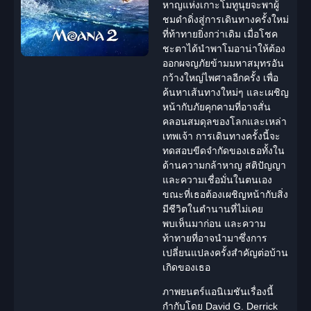
หาญแห่งเกาะโมทูนุยจะพาผู้
ชมดำดิ่งสู่การเดินทางครั้งใหม่
ที่ท้าทายยิ่งกว่าเดิม เมื่อโชค
ชะตาได้นำพาโมอาน่าให้ต้อง
ออก
ผจญภัย
ข้ามมหาสมุทรอัน
กว้างใหญ่ไพศาลอีกครั้ง เพื่อ
ค้นหาเส้นทางใหม่ๆ และเผชิญ
หน้ากับภัยคุกคามที่อาจสั่น
คลอนสมดุลของโลกและเหล่า
เทพเจ้า การเดินทางครั้งนี้จะ
ทดสอบขีดจำกัดของเธอทั้งใน
ด้านความกล้าหาญ สติปัญญา
และความเชื่อมั่นในตนเอง
ขณะที่เธอต้องเผชิญหน้ากับสิ่ง
มีชีวิตในตำนานที่ไม่เคย
พบเห็นมาก่อน และความ
ท้าทายที่อาจนำมาซึ่งการ
เปลี่ยนแปลงครั้งสำคัญต่อบ้าน
เกิดของเธอ
ภาพยนตร์แอนิเมชันเรื่องนี้
กำกับโดย David G. Derrick