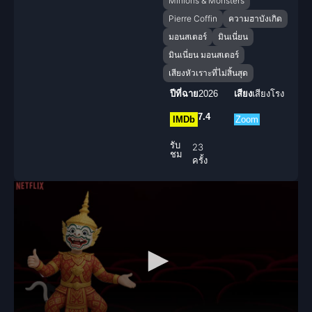
Minions & Monsters
Pierre Coffin
ความฮาบังเกิด
มอนสเตอร์
มินเนี่ยน
มินเนี่ยน มอนสเตอร์
เสียงหัวเราะที่ไม่สิ้นสุด
ปีที่ฉาย
2026
เสียง
เสียงโรง
7.4
IMDb
Zoom
รับ
23
ชม
ครั้ง