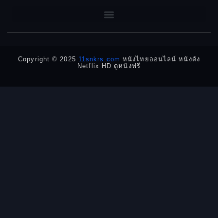
DC
1956
1954
1950
1940
Detective
Detective สืบสวน
Copyright © 2025
11snkrs.com
หนังไทยออนไลน์ หนังดัง
Netflix HD ดูหนังฟรี
Detective สืบสวน
Disaster
Disney+
Documentary สารคดี
Documentary สารคดี
Drama ดราม่า
Drama ดราม่า
Dystopian