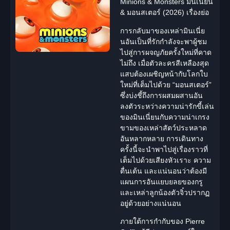
Minions & Monsters มินเนี่ยน
& มอนสเตอร์ (2026) เรื่องย่อ
การกลับมาของเหล่า
มินเนี่ย
น
อันเป็นที่รักกำลังจะพาผู้ชม
ไปสู่การ
ผจญภัย
ครั้งใหม่ที่คาด
ไม่ถึง เมื่อตัวละครสีเหลืองสุด
แสบต้องเผชิญหน้ากับโลกใบ
ใหม่ที่เต็มไปด้วย “
มอนสเตอร์
”
ซึ่งบ่งชี้ถึงการผสมผสานอัน
ลงตัวระหว่างความน่ารักขี้เล่น
ของมินเนี่ยนกับความน่าเกรง
ขามของเหล่าสัตว์ประหลาด
อันหลากหลาย การเดินทาง
ครั้งนี้จะนำพาไปสู่เรื่องราวที่
เต็มไปด้วยเสียงหัวเราะ ความ
ตื่นเต้น และแน่นอนว่าต้องมี
แผนการอันแยบยลยของกรู
และเหล่าลูกน้องตัวจิ๋วปรากฏ
อยู่ด้วยอย่างแน่นอน
ภายใต้การกำกับของ
Pierre