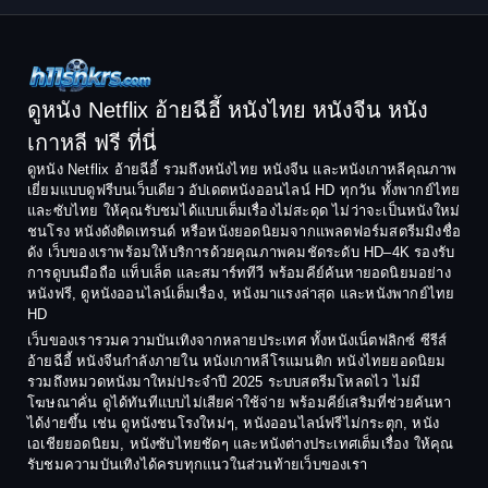
1998
1997
Classic หนังคลาสสิก
1996
1995
Comedy ตลก
1994
1993
Comedy ตลก
1992
1991
ดูหนัง Netflix อ้ายฉีอี้ หนังไทย หนังจีน หนัง
1990
1989
เกาหลี ฟรี ที่นี่
Coming-of-Age
1988
1987
ดูหนัง Netflix อ้ายฉีอี้ รวมถึงหนังไทย หนังจีน และหนังเกาหลีคุณภาพ
Coming-of-age ชีวิตวัยรุ่น
เยี่ยมแบบดูฟรีบนเว็บเดียว อัปเดตหนังออนไลน์ HD ทุกวัน ทั้งพากย์ไทย
1986
1985
และซับไทย ให้คุณรับชมได้แบบเต็มเรื่องไม่สะดุด ไม่ว่าจะเป็นหนังใหม่
1984
1983
ชนโรง หนังดังติดเทรนด์ หรือหนังยอดนิยมจากแพลตฟอร์มสตรีมมิงชื่อ
Crime อาชญากรรม
ดัง เว็บของเราพร้อมให้บริการด้วยคุณภาพคมชัดระดับ HD–4K รองรับ
1982
1981
การดูบนมือถือ แท็บเล็ต และสมาร์ททีวี พร้อมคีย์ค้นหายอดนิยมอย่าง
Crime อาชญากรรม
1980
1978
หนังฟรี, ดูหนังออนไลน์เต็มเรื่อง, หนังมาแรงล่าสุด และหนังพากย์ไทย
HD
1977
1975
Cult Film
เว็บของเรารวมความบันเทิงจากหลายประเทศ ทั้งหนังเน็ตฟลิกซ์ ซีรีส์
1974
1973
อ้ายฉีอี้ หนังจีนกำลังภายใน หนังเกาหลีโรแมนติก หนังไทยยอดนิยม
Culture
รวมถึงหมวดหนังมาใหม่ประจำปี 2025 ระบบสตรีมโหลดไว ไม่มี
1972
1971
โฆษณาคั่น ดูได้ทันทีแบบไม่เสียค่าใช้จ่าย พร้อมคีย์เสริมที่ช่วยค้นหา
1970
1969
Dance เต้น
ได้ง่ายขึ้น เช่น ดูหนังชนโรงใหม่ๆ, หนังออนไลน์ฟรีไม่กระตุก, หนัง
เอเชียยอดนิยม, หนังซับไทยชัดๆ และหนังต่างประเทศเต็มเรื่อง ให้คุณ
1968
1964
Dark Comedy ตลกร้าย
รับชมความบันเทิงได้ครบทุกแนวในส่วนท้ายเว็บของเรา
1962
1960