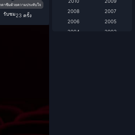
2010
2009
้ำตาซึมด้วยความประทับใจ
2008
2007
Based on Novel
รับชม
23 ครั้ง
2006
2005
Biography
2004
2003
Biography ชีวิตจริง
2002
2001
2000
1999
Black Comedy
1998
1997
Classic หนังคลาสสิก
1996
1995
1994
1993
Classic หนังคลาสสิก
1992
1991
Comedy ตลก
1990
1989
Comedy ตลก
1988
1987
1986
1985
Coming-of-Age
1984
1983