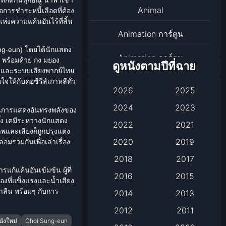
Animal
อการชำระหนี้เลือดที่ต้อง
ห่งความแค้นอันไร้ที่สิ้น
Animation การ์ตูน
ng-eun
) โดยได้นักแสดง
Animation การ์ตูน
 พร้อมด้วย กง มยอง
ดูหนังตามปีที่ฉาย
HD และระบบเสียงพากย์ไทย
Animation การ์ตูน
บใจให้กับคอ
ซีรีส์เกาหลี
ทั่ว
2026
2025
Anthology
2024
2023
านการแสดงอันทรงพลังของ
ง เคมีระหว่างนักแสดง
2022
2021
Apple TV
าพและเสียงก็ถูกปรุงแต่ง
2020
2019
มรวมกันเพื่อเล่าเรื่อง
Apple TV+
2018
2017
แก้แค้นอันเข้มข้น ผู้ที่
Based on a True Story เรื่อง
2016
2015
องที่แข็งแรงและน้ำเสียง
จริง
าลีน พร้อมๆ กับการ
2014
2013
2012
2011
Based on a True Story เรื่อง
นังใหม่
Choi Sung-eun
จริง