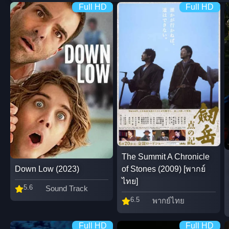
Full HD
Full HD
The Summit A Chronicle
Down Low (2023)
of Stones (2009) [พากย์
ไทย]
5.6
Sound Track
6.5
พากย์ไทย
Full HD
Full HD