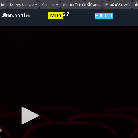
-ho
Mercy for None
So Ji-sub
ความหวังในวันที่มืดมน
ดับแค้นไร้ปรานี
น
6.7
เสียง
พากย์ไทย
IMDb
Full HD