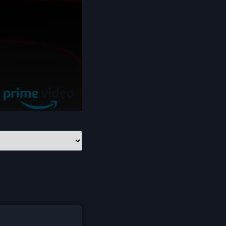
Coming-of-age ชีวิตวัยรุ่น
1982
1981
1980
Crime อาชญากรรม
1978
1977
1975
Crime อาชญากรรม
1974
1973
Cult Film
1972
1971
1970
1969
Culture
1968
1964
Dance เต้น
1962
1960
Dark Comedy ตลกร้าย
1956
1954
1950
1940
DC
Detective
Detective สืบสวน