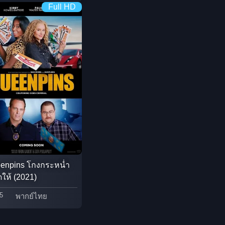
Full HD
Detective สืบสวน
Disaster
Disney+
Documentary สารคดี
Documentary สารคดี
Drama ดราม่า
Drama ดราม่า
enpins โกงกระหน่ำ
ัดให้ (2021)
Dystopian
5
พากย์ไทย
Emotional