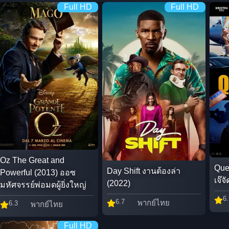
Full HD
Full HD
Oz The Great and
Que
Day Shift งานต้องล่า
Powerful (2013) ออซ
เจ๊จ
(2022)
มหัศจรรย์พ่อมดผู้ยิ่งใหญ่
6.
6.7
พากย์ไทย
6.3
พากย์ไทย
Full HD