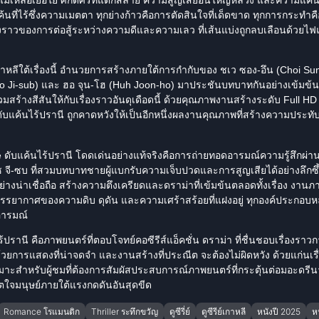
้นที่ไร้ซึ่งความเมตตา ทุกย่างก้าวคือการตัดสินใจที่เด็ดขาด ทุกการกระทำคื
ื่องราวของการต่อสู้ระหว่างความดีและความเลว ที่เส้นแบ่งถูกลบเลือนด้วยไฟแ
หลีใต้เรื่องนี้ อำนวยการสร้างภายใต้การกำกับของ ชเว ซอง-อึน (
Choi Su
(So Ji-sub) และ ฮอ จุน-โฮ (Huh Joon-ho) มาประชันบทบาทกันอย่างเข้มข้น
มสร้างสีสันให้กับเรื่องราวอันดุเดือดนี้ ด้วยคุณภาพงานสร้างระดับ Full 
ับแค้นไร้ปรานี
ถูกคาดหวังให้เป็นอีกหนึ่งผลงานคุณภาพที่สร้างความประทั
e
ดับแค้นไร้ปรานี
โดดเด่นอย่างแท้จริงคือการถ่ายทอดอารมณ์ความรู้สึกผ่
ี-ซบ ที่สวมบทบาทชายผู้แบกรับความเจ็บปวดและการสูญเสียได้อย่างลึกซึ้
่างน่าเชื่อถือ สร้างความตึงเครียดและ
ดราม่า
ที่เข้มข้นตลอดทั้งเรื่อง งานภ
ิมบรรยากาศของความดิบ ดุดัน และความเศร้าสร้อยที่แฝงอยู่ ทุกองค์ประกอบหลอ
อารมณ์
ร้ปรานี
คือภาพยนตร์ที่ตอบโจทย์คอซีรีส์แอ็คชั่น ดราม่า ที่ชื่นชอบเรื่องราวการ
วยการแสดงที่น่าจดจำ และงานสร้างที่ประณีต จะต้องไม่ผิดหวัง ด้วยแก่นเรื่
เหมาะสำหรับผู้ชมที่ต้องการสัมผัสประสบการณ์ภาพยนตร์ที่กระตุ้นต่อมอะดรีน
ใจมนุษย์ภายใต้แรงกดดันอันสุดขีด
Romance โรแมนติก
Thriller ระทึกขวัญ
ดูซีรี่ย์
ดูซีรีย์เกาหลี
หนังปี 2025
ห