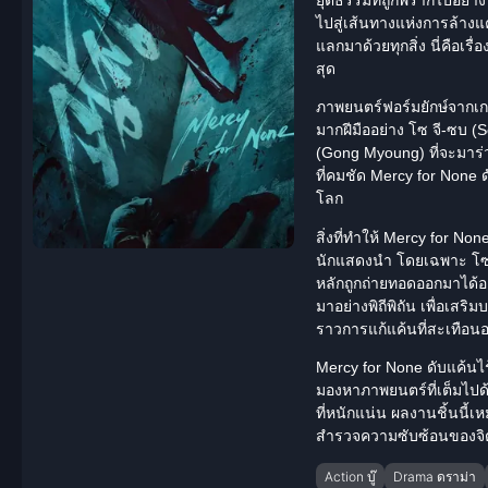
ไปสู่เส้นทางแห่งการล้างแค
แลกมาด้วยทุกสิ่ง นี่คือเร
สุด
ภาพยนตร์ฟอร์มยักษ์จากเกา
มากฝีมืออย่าง โซ จี-ซบ 
(Gong Myoung) ที่จะมาร่ว
ที่คมชัด
Mercy for None ด
โลก
สิ่งที่ทำให้ Mercy for Non
นักแสดงนำ โดยเฉพาะ โซ จ
หลักถูกถ่ายทอดออกมาได้อย
มาอย่างพิถีพิถัน เพื่อเสร
ราวการแก้แค้นที่สะเทือน
Mercy for None ดับแค้นไ
มองหาภาพยนตร์ที่เต็มไปด้
ที่หนักแน่น ผลงานชิ้นนี้
สำรวจความซับซ้อนของจิต
Action บู๊
Drama ดราม่า