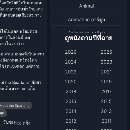
อกษัตริย์
ลีโอไนแดส
และ
Animal
กับแผนการอันชั่วร้ายและ
สีที่ปลดปล่อยเสียงหัวเราะ
Animation การ์ตูน
์ลีโอไนแดส พร้อมด้วย
Animation การ์ตูน
ดูหนังตามปีที่ฉาย
การในส่วนนี้ แต่
ามฮาในวงกว้าง
Animation การ์ตูน
2026
2025
ม่ ผ่านมุมมองที่เน้นความ
Anthology
งถึงภาพยนตร์ดังอื่นๆ
2024
2023
ใช่จุดแข็งหลัก แต่ความ
2022
2021
Apple TV
2020
2019
et the Spartans” คือตัว
Apple TV+
ประเด็นต่างๆ อย่างไม่
2018
2017
Based on a True Story เรื่อง
2016
2015
Meet the Spartans
จริง
2014
2013
นสุด
2012
2011
Based on a True Story เรื่อง
รับชม
23 ครั้ง
จริง