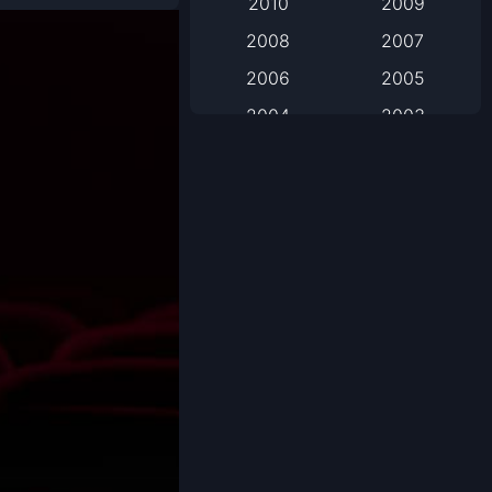
2010
2009
2008
2007
Based on Novel
2006
2005
Biography
2004
2003
Biography ชีวิตจริง
2002
2001
2000
1999
Black Comedy
1998
1997
Classic หนังคลาสสิก
1996
1995
1994
1993
Classic หนังคลาสสิก
1992
1991
Comedy ตลก
1990
1989
Comedy ตลก
1988
1987
1986
1985
Coming-of-Age
1984
1983