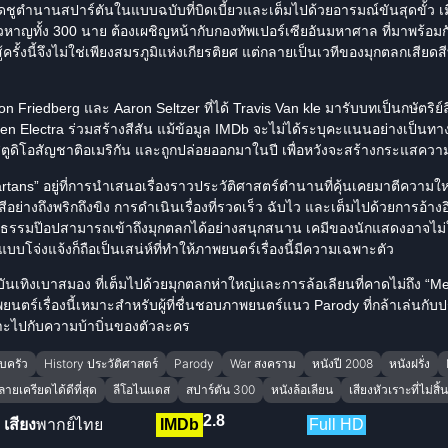
ิดชูตำนานสปาร์ตันในแบบฉบับที่บิดเบี้ยวและเต็มไปด้วยอารมณ์ขันสุดขั้ว เมื่
าวหาญทั้ง 300 นาย ต้องเผชิญหน้ากับกองทัพเปอร์เซียอันมหาศาล ที่มาพร้อม
สู้ครั้งนี้จึงไม่ใช่เพียงสมรภูมิแห่งเกียรติยศ แต่กลายเป็นเวทีของมุกตลกเสียด
on Friedberg และ Aaron Seltzer ที่ได้ Travis Van kle มารับบทเป็นกษัตริย
 Electra ร่วมสร้างสีสัน แม้ข้อมูล IMDb จะไม่ได้ระบุคะแนนอย่างเป็นทาง
ยสตูดิโอสัญชาติอเมริกัน และถูกปล่อยออกมาในปี เพื่อหวังจะสร้างกระแสคว
tans” อยู่ที่การนำเสนอเรื่องราว
ประวัติศาสตร์
ตำนานที่คุ้นเคยมาตีความให
่างถึงพริกถึงขิง การดำเนินเรื่องที่รวดเร็ว ฉับไว และเต็มไปด้วยการอ้างอิ
ัฒนธรรมป๊อปสามารถเข้าถึงมุกตลกได้อย่างสนุกสนาน เคมีของ
นักแสดง
อาจไม่
แบบโจ่งแจ้งก็ถือเป็นเสน่ห์ที่ทำให้ภาพยนตร์เรื่องนี้มีความเฉพาะตัว
ันเทิงเบาสมอง ที่เต็มไปด้วยมุกตลกห่าใหญ่และการล้อเลียนที่คาดไม่ถึง “Me
พยนตร์เรื่องนี้เหมาะสำหรับผู้ที่ชื่นชอบภาพยนตร์แนว
Parody
ที่กล้าเล่นกับ
าะไปกับความบ้าบิ่นของตัวละคร
บครัว
History ประวัติศาสตร์
Parody
War สงคราม
หนังปี 2008
หนังฝรั่ง
ายเครียดได้ดีที่สุด
ลีโอไนแดส
สปาร์ตัน 300
หนังล้อเลียน
เสียงหัวเราะที่ไม่สิ้
2.8
เสียง
พากย์ไทย
IMDb
Full HD