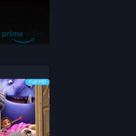
Coming-of-age ชีวิตวัยรุ่น
1982
1981
1980
Crime อาชญากรรม
1978
1977
1975
Crime อาชญากรรม
1974
1973
Cult Film
1972
1971
1970
1969
Culture
1968
1964
Dance เต้น
1962
1960
Full HD
Dark Comedy ตลกร้าย
1956
1954
1950
1940
DC
Detective
Detective สืบสวน