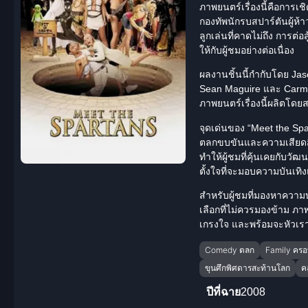
ภาพยนตร์เรื่องนี้คือการเช
กองทัพนักรบสปาร์ตันผู้ห้
ลูกเล่นที่คาดไม่ถึง การต่อ
ให้กับผู้ชมอย่างต่อเนื่อง
ผลงานชิ้นนี้กำกับโดย Jas
Sean Maguire และ Carmen
ภาพยนตร์เรื่องนี้ผลิตโด
จุดเด่นของ “Meet the Spar
ตลกขบขันและความเสียดสีอย
ทำให้ผู้ชมที่คุ้นเคยกับว
ตั้งใจที่จะมอบความบันเทิง
สำหรับผู้ชมที่มองหาความบ
เลือกที่ไม่ควรมองข้าม ภา
เกรงใจ และพร้อมจะหัวเร
Comedy ตลก
Family ครอ
ขุนศึกพิศดารสะท้านโลก
คล
ปีที่ฉาย
2008