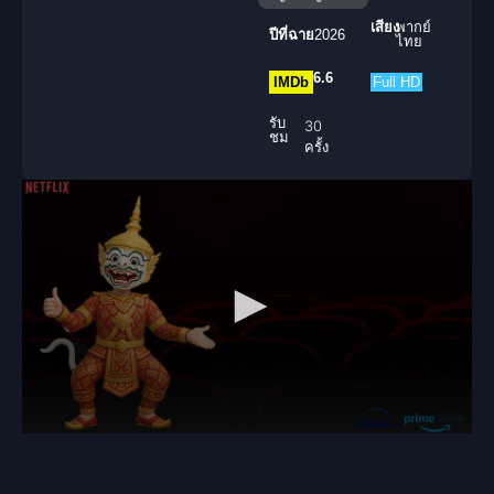
เสียง
พากย์
ปีที่ฉาย
2026
ไทย
6.6
IMDb
Full HD
รับ
30
ชม
ครั้ง