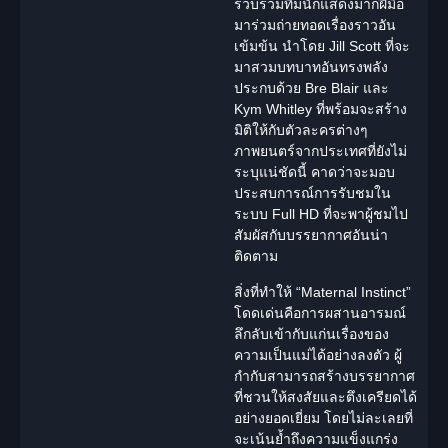
รวบรวมทีม
นักแสดง
มากฝีมือ
มาร่วมถ่ายทอดเรื่องราวอัน
เข้มข้น นำโดย Jill Scott ที่จะ
มาสวมบทบาทอันทรงพลัง
ประกบด้วย Bre Blair และ
Kym Whitley ที่พร้อมจะสร้าง
มิติให้กับตัวละครต่างๆ
ภาพยนตร์จากประเทศที่ยังไม่
ระบุแน่ชัดนี้ คาดว่าจะมอบ
ประสบการณ์การรับชมใน
ระบบ Full HD ที่จะพาผู้ชมไป
สัมผัสกับบรรยากาศอันน่า
ติดตาม
สิ่งที่ทำให้ “Maternal Instinct”
โดดเด่นคือการผสานอารมณ์
ลึกลับเข้ากับแก่นเรื่องของ
ความเป็นแม่ได้อย่างลงตัว ผู้
กำกับสามารถสร้างบรรยากาศ
ที่ชวนให้สงสัยและตึงเครียดได้
อย่างยอดเยี่ยม โดยไม่ละเลยที่
จะเน้นย้ำถึงความแข็งแกร่ง