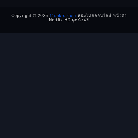
Detective สืบสวน
Copyright © 2025
11snkrs.com
หนังไทยออนไลน์ หนังดัง
Netflix HD ดูหนังฟรี
Detective สืบสวน
Disaster
Disney+
Documentary สารคดี
Documentary สารคดี
Drama ดราม่า
Drama ดราม่า
Dystopian
Emotional