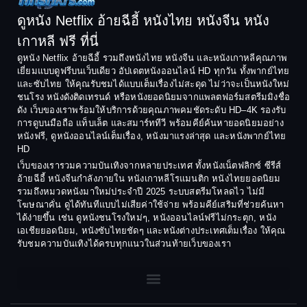
Comedy ตลก
1992
1991
ดูหนัง Netflix อ้ายฉีอี้ หนังไทย หนังจีน หนัง
1990
1989
เกาหลี ฟรี ที่นี่
Coming-of-Age
1988
1987
ดูหนัง Netflix อ้ายฉีอี้ รวมถึงหนังไทย หนังจีน และหนังเกาหลีคุณภาพ
Coming-of-age ชีวิตวัยรุ่น
เยี่ยมแบบดูฟรีบนเว็บเดียว อัปเดตหนังออนไลน์ HD ทุกวัน ทั้งพากย์ไทย
1986
1985
และซับไทย ให้คุณรับชมได้แบบเต็มเรื่องไม่สะดุด ไม่ว่าจะเป็นหนังใหม่
1984
1983
ชนโรง หนังดังติดเทรนด์ หรือหนังยอดนิยมจากแพลตฟอร์มสตรีมมิงชื่อ
Crime อาชญากรรม
ดัง เว็บของเราพร้อมให้บริการด้วยคุณภาพคมชัดระดับ HD–4K รองรับ
1982
1981
การดูบนมือถือ แท็บเล็ต และสมาร์ททีวี พร้อมคีย์ค้นหายอดนิยมอย่าง
Crime อาชญากรรม
1980
1978
หนังฟรี, ดูหนังออนไลน์เต็มเรื่อง, หนังมาแรงล่าสุด และหนังพากย์ไทย
HD
1977
1975
Cult Film
เว็บของเรารวมความบันเทิงจากหลายประเทศ ทั้งหนังเน็ตฟลิกซ์ ซีรีส์
1974
1973
อ้ายฉีอี้ หนังจีนกำลังภายใน หนังเกาหลีโรแมนติก หนังไทยยอดนิยม
Culture
รวมถึงหมวดหนังมาใหม่ประจำปี 2025 ระบบสตรีมโหลดไว ไม่มี
1972
1971
โฆษณาคั่น ดูได้ทันทีแบบไม่เสียค่าใช้จ่าย พร้อมคีย์เสริมที่ช่วยค้นหา
1970
1969
Dance เต้น
ได้ง่ายขึ้น เช่น ดูหนังชนโรงใหม่ๆ, หนังออนไลน์ฟรีไม่กระตุก, หนัง
เอเชียยอดนิยม, หนังซับไทยชัดๆ และหนังต่างประเทศเต็มเรื่อง ให้คุณ
1968
1964
Dark Comedy ตลกร้าย
รับชมความบันเทิงได้ครบทุกแนวในส่วนท้ายเว็บของเรา
1962
1960
DC
1956
1954
1950
1940
Detective