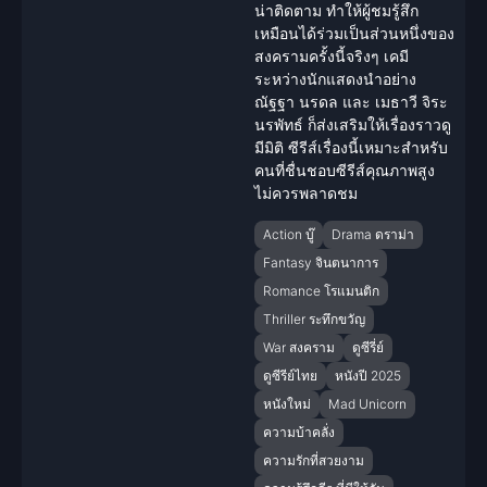
น่าติดตาม ทำให้ผู้ชมรู้สึก
เหมือนได้ร่วมเป็นส่วนหนึ่งของ
สงคราม
ครั้งนี้จริงๆ เคมี
ระหว่าง
นักแสดง
นำอย่าง
ณัฐฐา นรดล และ เมธาวี จิระ
นรพัทธ์ ก็ส่งเสริมให้เรื่องราวดู
มีมิติ ซีรีส์เรื่องนี้เหมาะสำหรับ
คนที่ชื่นชอบซีรีส์คุณภาพสูง
ไม่ควรพลาดชม
Action บู๊
Drama ดราม่า
Fantasy จินตนาการ
Romance โรแมนติก
Thriller ระทึกขวัญ
War สงคราม
ดูซีรี่ย์
ดูซีรีย์ไทย
หนังปี 2025
หนังใหม่
Mad Unicorn
ความบ้าคลั่ง
ความรักที่สวยงาม