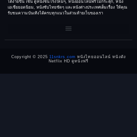
ได้ง่ายขึ้น เช่น ดูหนังชนโรงใหม่ๆ, หนังออนไลน์ฟรีไม่กระตุก, หนัง
เอเชียยอดนิยม, หนังซับไทยชัดๆ และหนังต่างประเทศเต็มเรื่อง ให้คุณ
1968
1964
Dark Comedy ตลกร้าย
รับชมความบันเทิงได้ครบทุกแนวในส่วนท้ายเว็บของเรา
1962
1960
DC
1956
1954
1950
1940
Detective
Detective สืบสวน
Copyright © 2025
11snkrs.com
หนังไทยออนไลน์ หนังดัง
Netflix HD ดูหนังฟรี
Detective สืบสวน
Disaster
Disney+
Documentary สารคดี
Documentary สารคดี
Drama ดราม่า