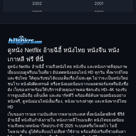
2002
2001
Classic หนังคลาสสิก
2000
1999
1998
1997
Classic หนังคลาสสิก
1996
1995
Comedy ตลก
1994
1993
Comedy ตลก
1992
1991
ดูหนัง Netflix อ้ายฉีอี้ หนังไทย หนังจีน หนัง
1990
1989
เกาหลี ฟรี ที่นี่
Coming-of-Age
1988
1987
ดูหนัง Netflix อ้ายฉีอี้ รวมถึงหนังไทย หนังจีน และหนังเกาหลีคุณภาพ
Coming-of-age ชีวิตวัยรุ่น
เยี่ยมแบบดูฟรีบนเว็บเดียว อัปเดตหนังออนไลน์ HD ทุกวัน ทั้งพากย์ไทย
1986
1985
และซับไทย ให้คุณรับชมได้แบบเต็มเรื่องไม่สะดุด ไม่ว่าจะเป็นหนังใหม่
1984
1983
ชนโรง หนังดังติดเทรนด์ หรือหนังยอดนิยมจากแพลตฟอร์มสตรีมมิงชื่อ
Crime อาชญากรรม
ดัง เว็บของเราพร้อมให้บริการด้วยคุณภาพคมชัดระดับ HD–4K รองรับ
1982
1981
การดูบนมือถือ แท็บเล็ต และสมาร์ททีวี พร้อมคีย์ค้นหายอดนิยมอย่าง
Crime อาชญากรรม
1980
1978
หนังฟรี, ดูหนังออนไลน์เต็มเรื่อง, หนังมาแรงล่าสุด และหนังพากย์ไทย
HD
1977
1975
Cult Film
เว็บของเรารวมความบันเทิงจากหลายประเทศ ทั้งหนังเน็ตฟลิกซ์ ซีรีส์
1974
1973
อ้ายฉีอี้ หนังจีนกำลังภายใน หนังเกาหลีโรแมนติก หนังไทยยอดนิยม
Culture
รวมถึงหมวดหนังมาใหม่ประจำปี 2025 ระบบสตรีมโหลดไว ไม่มี
1972
1971
โฆษณาคั่น ดูได้ทันทีแบบไม่เสียค่าใช้จ่าย พร้อมคีย์เสริมที่ช่วยค้นหา
1970
1969
Dance เต้น