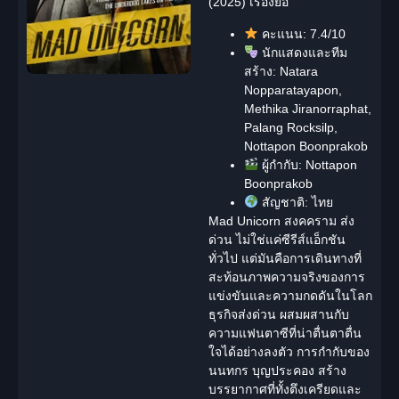
(2025) เรื่องย่อ
คะแนน:
7.4/10
นักแสดงและทีม
สร้าง:
Natara
Nopparatayapon,
Methika Jiranorraphat,
Palang Rocksilp,
Nottapon Boonprakob
ผู้กำกับ:
Nottapon
Boonprakob
สัญชาติ:
ไทย
Mad Unicorn สงคคราม ส่ง
ด่วน ไม่ใช่แค่ซีรีส์แอ็กชัน
ทั่วไป แต่มันคือการเดินทางที่
สะท้อนภาพความจริงของการ
แข่งขันและความกดดันในโลก
ธุรกิจส่งด่วน ผสมผสานกับ
ความแฟนตาซีที่น่าตื่นตาตื่น
ใจได้อย่างลงตัว การกำกับของ
นนทกร บุญประคอง สร้าง
บรรยากาศที่ทั้งตึงเครียดและ