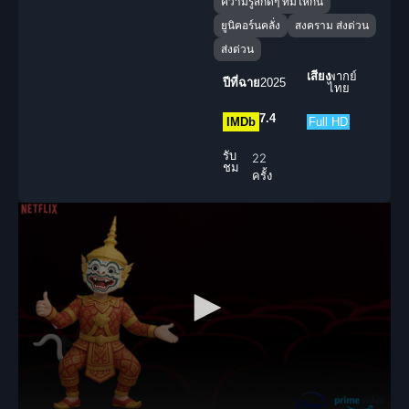
ความรู้สึกดีๆ ที่มีให้กัน
ยูนิคอร์นคลั่ง
สงคราม ส่งด่วน
ส่งด่วน
เสียง
พากย์
ปีที่ฉาย
2025
ไทย
7.4
IMDb
Full HD
รับ
22
ชม
ครั้ง