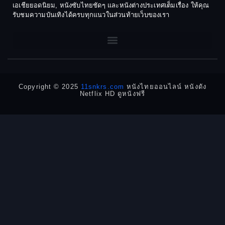
เอเชียยอดนิยม, หนังซับไทยชัดๆ และหนังต่างประเทศเต็มเรื่อง ให้คุณ
1968
1964
Dark Comedy ตลกร้าย
รับชมความบันเทิงได้ครบทุกแนวในส่วนท้ายเว็บของเรา
1962
1960
DC
1956
1954
1950
1940
Detective
Detective สืบสวน
Copyright © 2025
11snkrs.com
หนังไทยออนไลน์ หนังดัง
Netflix HD ดูหนังฟรี
Detective สืบสวน
Disaster
Disney+
Documentary สารคดี
Documentary สารคดี
Drama ดราม่า