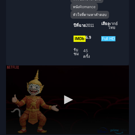
หนังRomance
หัวใจที่ตามหาคำตอบ
เสียง
พากย์
ปีที่ฉาย
2011
ไทย
6.9
IMDb
Full HD
รับ
45
ชม
ครั้ง