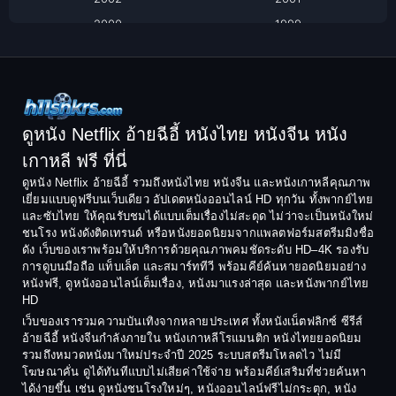
Classic หนังคลาสสิก
2000
1999
1998
1997
Classic หนังคลาสสิก
1996
1995
Comedy ตลก
1994
1993
Comedy ตลก
1992
1991
ดูหนัง Netflix อ้ายฉีอี้ หนังไทย หนังจีน หนัง
1990
1989
เกาหลี ฟรี ที่นี่
Coming-of-Age
1988
1987
ดูหนัง Netflix อ้ายฉีอี้ รวมถึงหนังไทย หนังจีน และหนังเกาหลีคุณภาพ
Coming-of-age ชีวิตวัยรุ่น
เยี่ยมแบบดูฟรีบนเว็บเดียว อัปเดตหนังออนไลน์ HD ทุกวัน ทั้งพากย์ไทย
1986
1985
และซับไทย ให้คุณรับชมได้แบบเต็มเรื่องไม่สะดุด ไม่ว่าจะเป็นหนังใหม่
1984
1983
ชนโรง หนังดังติดเทรนด์ หรือหนังยอดนิยมจากแพลตฟอร์มสตรีมมิงชื่อ
Crime อาชญากรรม
ดัง เว็บของเราพร้อมให้บริการด้วยคุณภาพคมชัดระดับ HD–4K รองรับ
1982
1981
การดูบนมือถือ แท็บเล็ต และสมาร์ททีวี พร้อมคีย์ค้นหายอดนิยมอย่าง
Crime อาชญากรรม
1980
1978
หนังฟรี, ดูหนังออนไลน์เต็มเรื่อง, หนังมาแรงล่าสุด และหนังพากย์ไทย
HD
1977
1975
Cult Film
เว็บของเรารวมความบันเทิงจากหลายประเทศ ทั้งหนังเน็ตฟลิกซ์ ซีรีส์
1974
1973
อ้ายฉีอี้ หนังจีนกำลังภายใน หนังเกาหลีโรแมนติก หนังไทยยอดนิยม
Culture
รวมถึงหมวดหนังมาใหม่ประจำปี 2025 ระบบสตรีมโหลดไว ไม่มี
1972
1971
โฆษณาคั่น ดูได้ทันทีแบบไม่เสียค่าใช้จ่าย พร้อมคีย์เสริมที่ช่วยค้นหา
1970
1969
Dance เต้น
ได้ง่ายขึ้น เช่น ดูหนังชนโรงใหม่ๆ, หนังออนไลน์ฟรีไม่กระตุก, หนัง