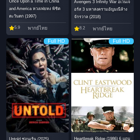
Once Upon a Time in China
Avengers 3 Infinity War อเวนเจ
and America หวงเฟยหง พิชิต
อร์ส 3 มหาสงครามอัญมณีล้าง
ตะวันตก (1997)
จักรวาล (2018)
5.9
พากย์ไทย
8.2
พากย์ไทย
Full HD
Full HD
Heartbreak Ridge (1986) 6 แถบ
Untold ซ่อนเร้น (2025)