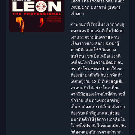
Leon The Professional ลีออง
เพชฌฆาต มหากาฬ (1994)
เรื่องย่อ
ภาพยนตร์เรื่องนี้พาเราดำดิ่งสู่
มหานครนิวยอร์กที่เต็มไปด้วย
เงาและความอันตราย ผ่าน
เรื่องราวของ ลีออง นักฆ่าผู้
มากฝีมือและใช้ชีวิตอย่าง
สันโดษ เขาเป็นเหมือนเงาที่
เคลื่อนไหวในความมืดมิด จน
กระทั่งโชคชะตานำพาให้เขา
ต้องเข้ามาพัวพันกับ มาทิลด้า
เด็กหญิงวัย 12 ปี ที่เพิ่งสูญเสีย
ครอบครัวไปอย่างโหดเหี้ยม
จากฝีมือของเจ้าหน้าที่ตำรวจที่
ชั่วร้าย เส้นทางของนักฆ่าผู้
เย็นชาต้องแปรเปลี่ยน เมื่อเขา
ต้องรับหน้าที่ดูแลและสั่งสอ
นมาทิลด้าให้รู้จักการเอาคืนใน
โลกที่ไร้ปรานี ในขณะเดียวกัน
ก็ต้องหลบหนีการตามล่าจาก