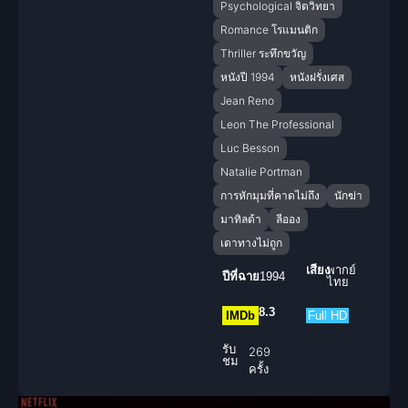
Psychological จิตวิทยา
Romance โรแมนติก
Thriller ระทึกขวัญ
หนังปี 1994
หนังฝรั่งเศส
Jean Reno
Leon The Professional
Luc Besson
Natalie Portman
การหักมุมที่คาดไม่ถึง
นักฆ่า
มาทิลด้า
ลีออง
เดาทางไม่ถูก
เสียง
พากย์
ปีที่ฉาย
1994
ไทย
8.3
IMDb
Full HD
รับ
269
ชม
ครั้ง