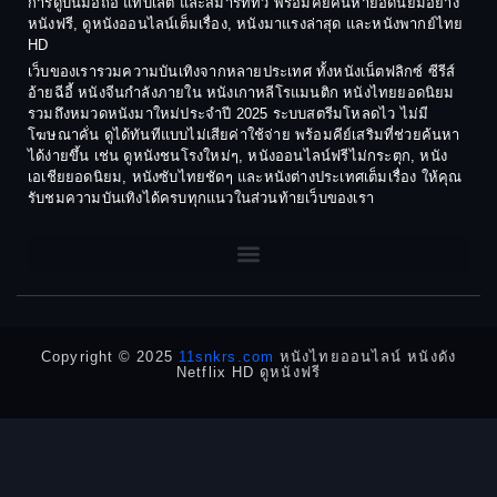
การดูบนมือถือ แท็บเล็ต และสมาร์ททีวี พร้อมคีย์ค้นหายอดนิยมอย่าง
Crime อาชญากรรม
1980
1978
หนังฟรี, ดูหนังออนไลน์เต็มเรื่อง, หนังมาแรงล่าสุด และหนังพากย์ไทย
HD
1977
1975
Cult Film
เว็บของเรารวมความบันเทิงจากหลายประเทศ ทั้งหนังเน็ตฟลิกซ์ ซีรีส์
1974
1973
อ้ายฉีอี้ หนังจีนกำลังภายใน หนังเกาหลีโรแมนติก หนังไทยยอดนิยม
Culture
รวมถึงหมวดหนังมาใหม่ประจำปี 2025 ระบบสตรีมโหลดไว ไม่มี
1972
1971
โฆษณาคั่น ดูได้ทันทีแบบไม่เสียค่าใช้จ่าย พร้อมคีย์เสริมที่ช่วยค้นหา
1970
1969
Dance เต้น
ได้ง่ายขึ้น เช่น ดูหนังชนโรงใหม่ๆ, หนังออนไลน์ฟรีไม่กระตุก, หนัง
เอเชียยอดนิยม, หนังซับไทยชัดๆ และหนังต่างประเทศเต็มเรื่อง ให้คุณ
1968
1964
Dark Comedy ตลกร้าย
รับชมความบันเทิงได้ครบทุกแนวในส่วนท้ายเว็บของเรา
1962
1960
DC
1956
1954
1950
1940
Detective
Detective สืบสวน
Copyright © 2025
11snkrs.com
หนังไทยออนไลน์ หนังดัง
Netflix HD ดูหนังฟรี
Detective สืบสวน
Disaster
Disney+