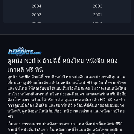
2004
2003
Black Comedy
2002
2001
Classic หนังคลาสสิก
2000
1999
1998
1997
Classic หนังคลาสสิก
1996
1995
Comedy ตลก
1994
1993
Comedy ตลก
1992
1991
ดูหนัง Netflix อ้ายฉีอี้ หนังไทย หนังจีน หนัง
1990
1989
เกาหลี ฟรี ที่นี่
Coming-of-Age
1988
1987
ดูหนัง Netflix อ้ายฉีอี้ รวมถึงหนังไทย หนังจีน และหนังเกาหลีคุณภาพ
Coming-of-age ชีวิตวัยรุ่น
เยี่ยมแบบดูฟรีบนเว็บเดียว อัปเดตหนังออนไลน์ HD ทุกวัน ทั้งพากย์ไทย
1986
1985
และซับไทย ให้คุณรับชมได้แบบเต็มเรื่องไม่สะดุด ไม่ว่าจะเป็นหนังใหม่
1984
1983
ชนโรง หนังดังติดเทรนด์ หรือหนังยอดนิยมจากแพลตฟอร์มสตรีมมิงชื่อ
Crime อาชญากรรม
ดัง เว็บของเราพร้อมให้บริการด้วยคุณภาพคมชัดระดับ HD–4K รองรับ
1982
1981
การดูบนมือถือ แท็บเล็ต และสมาร์ททีวี พร้อมคีย์ค้นหายอดนิยมอย่าง
Crime อาชญากรรม
1980
1978
หนังฟรี, ดูหนังออนไลน์เต็มเรื่อง, หนังมาแรงล่าสุด และหนังพากย์ไทย
HD
1977
1975
Cult Film
เว็บของเรารวมความบันเทิงจากหลายประเทศ ทั้งหนังเน็ตฟลิกซ์ ซีรีส์
1974
1973
อ้ายฉีอี้ หนังจีนกำลังภายใน หนังเกาหลีโรแมนติก หนังไทยยอดนิยม
Culture