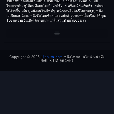
รวมถึงหมวดหนังมาใหม่ประจำปี 2025 ระบบสตรีมโหลดไว ไม่มี
1972
1971
โฆษณาคั่น ดูได้ทันทีแบบไม่เสียค่าใช้จ่าย พร้อมคีย์เสริมที่ช่วยค้นหา
1970
1969
Dance เต้น
ได้ง่ายขึ้น เช่น ดูหนังชนโรงใหม่ๆ, หนังออนไลน์ฟรีไม่กระตุก, หนัง
เอเชียยอดนิยม, หนังซับไทยชัดๆ และหนังต่างประเทศเต็มเรื่อง ให้คุณ
1968
1964
Dark Comedy ตลกร้าย
รับชมความบันเทิงได้ครบทุกแนวในส่วนท้ายเว็บของเรา
1962
1960
DC
1956
1954
1950
1940
Detective
Detective สืบสวน
Copyright © 2025
11snkrs.com
หนังไทยออนไลน์ หนังดัง
Netflix HD ดูหนังฟรี
Detective สืบสวน
Disaster
Disney+
Documentary สารคดี
Documentary สารคดี