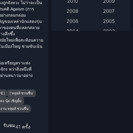
2010
2009
งถูกจังหวะ ไม่ว่าจะเป็น
ัศนคติ Ageism (การ
2008
2007
Based on Novel
อย่างกลมกล่อม
2006
2005
คัญของเหล่านักแสดงรุ่น
Biography
วตาของคนที่แหลกสลาย
2004
2003
งลึกซึ้ง
Biography ชีวิตจริง
มัยใหม่เพื่อสะท้อนความ
2002
2001
เมืองใหญ่ ช่วยขับเน้น
2000
1999
Black Comedy
1998
1997
คือเหรียญตราแห่ง
Classic หนังคลาสสิก
 ทว่าสิ่งหนึ่งที่
1996
1995
อนผ่านหนาวมาอย่าง
1994
1993
Classic หนังคลาสสิก
1992
1991
ข์']
['หลุยส์ ชวนชื่น'
Comedy ตลก
ง นุ้ย เชิญยิ้ม
1990
1989
งาน หลุยส์ ชวนชื่น
Comedy ตลก
1988
1987
1986
1985
Coming-of-Age
รับชม
41 ครั้ง
1984
1983