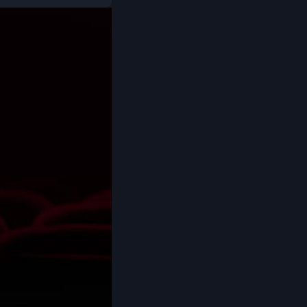
Coming-of-age ชีวิตวัยรุ่น
1982
1981
1980
Crime อาชญากรรม
1978
1977
1975
Crime อาชญากรรม
1974
1973
Cult Film
1972
1971
1970
1969
Culture
1968
1964
Dance เต้น
1962
1960
Dark Comedy ตลกร้าย
1956
1954
1950
1940
DC
Detective
Detective สืบสวน