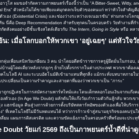
วุโส ผมขอจำกัดความภาพยนตร์เรื่องนี้ว่าเป็น “A Bitter-Sweet, Witty, a
tal Era” ตัวหนังไม่ได้ขายเพียงแค่มุกตลกเจ็บตัวของคนแก่ ทว่าหัวใจสำคัญคื
เอง (Existential Crisis) และช่องว่างระหว่างเจเนอเรชัน”
ท่ามกลางโลกยุค
ัน นี่คือ
Deep Recommendation
สำหรับทุกคนในครอบครัว วัยทำงานที่กำลั
กกัดสังคมอย่างมีชั้นเชิงสไตล์เดียวกับ
The Intern
,
Going in Style
หรือ
หลาน
มข้น: เมื่อโลกบอกให้พวกเขา ‘อยู่เฉยๆ’ แต่หัวใจวั
องกลุ่มเพื่อนสนิทวัยเกษียณ 3 คน นำโดยอดีตข้าราชการครูผู้ยึดมั่นในกรอบ, 
่บ้านผู้โดดเดี่ยวหลังจากลูกๆ ย้ายไปตั้งรกรากในต่างประเทศ พวกเขาต้องเ
เทคโนโลยี AI และระบบอัตโนมัติเข้ามาแทนที่ทุกสิ่ง แม้กระทั่งบทบาทภาย
ับแปรเปลี่ยนเป็นความรำคาญและสายตาที่มองว่าพวกเขาเป็น “ภาระ”
พวกเขาถูกปฏิเสธในการสมัครงานพาร์ทไทม์และโดนเด็กหลอกโอนเงินจากแก๊งค
ตัวเอง (In Age We Doubt) ผลักดันให้แก๊งวัยเก๋ารวมตัวกันสู้กลับ พวกเข
ง แฮกข้อมูล คืนสู่วงการด้วยการตั้งบริษัทสตาร์ทอัพของตัวเองเพื่อให้บริการ 
ที่เทคโนโลยีไม่มีวันทดแทนได้ ทว่าการก้าวเข้าสู่สนามธุรกิจของคนรุ่นใหม่
หลี่ยม แผนการดิสเครดิต และความขัดแย้งภายในครอบครัวที่พร้อมจะประทุขึ้
Doubt วัยแก่ 2569 ถึงเป็นภาพยนตร์น้ำดีที่น่า