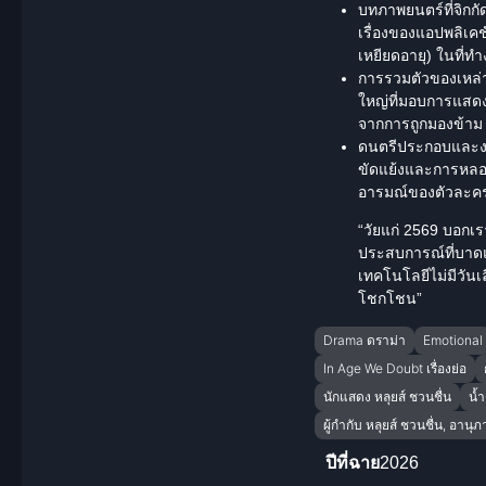
บทภาพยนตร์ที่จิกกั
เรื่องของแอปพลิเค
เหยียดอายุ) ในที่
การรวมตัวของเหล่า
ใหญ่ที่มอบการแสด
จากการถูกมองข้าม ท
ดนตรีประกอบและงา
ขัดแย้งและการหลอม
อารมณ์ของตัวละครไ
“วัยแก่ 2569 บอกเร
ประสบการณ์ที่บาดแผ
เทคโนโลยีไม่มีวัน
โชกโชน”
Drama ดราม่า
Emotional
In Age We Doubt เรื่องย่อ
นักแสดง หลุยส์ ชวนชื่น
น้
ผู้กำกับ หลุยส์ ชวนชื่น, อานุภ
ปีที่ฉาย
2026