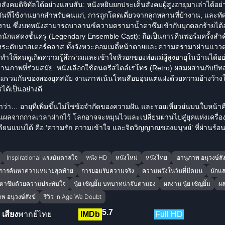
ดสังคมดิจิทัลได้อย่างแสบสัน:
หนังหยิบยกประเด็นสังคมผู้สูงอายุมาเล่าได้อย่า
ชันที่ใช้งานยากสำหรับคนแก่, การถูกโดดเดี่ยวจากลูกหลานที่บ้างาน, และท
ทำงาน ซึ่งบทหนังสามารถบาลานซ์ความดรามาน้ำตาซึมเข้ากับมุกตลกร้ายได้
นักแสดงชั้นครู (Legendary Ensemble Cast):
ถือเป็นการคืนฟอร์มครั้งสำ
งระดับมาสเตอร์คลาส ทั้งจังหวะคอมเมดี้หน้าตายและความดรามาผ่านแว
ำให้คนดูเกิดความรู้สึกร่วมและเข้าใจหัวอกของพ่อแม่ผู้สูงอายุในบ้านได้อย่า
นภาพที่ร่วมสมัย:
หนังเลือกใช้ดนตรีสไตล์เรโทร (Retro) ผสมผสานกับบีทส
รวมกันของสองยุคสมัย งานภาพเน้นโทนสีอบอุ่นแต่แฝงด้วยความอ้างว้างใน
ด้เป็นอย่างดี
าว่า… อายุที่เพิ่มขึ้นไม่ใช่ข้อจำกัดของความฝัน และรอยเหี่ยวย่นบนใบหน้า
ลจากกาลเวลาฝากไว้ โลกอาจจะหมุนไวและเปลี่ยนผ่านไปสู่ยุคแห่งเครื่องจักร
เลียนแบบได้ คือ ‘ความรัก ความเข้าใจ และจิตวิญญาณของมนุษย์’ ที่ผ่านร้
Inspirational แรงบันดาลใจ
หนัง HD
หนังใหม่
หนังไทย
'อานุภาพ อนุวงษ์สัง
การค้นหาความหมายสุดท้าย
การยอมรับความจริง
ความหวังในวันที่มืดมน
นักแสด
ำตาซึมด้วยความประทับใจ
นุ้ย เชิญยิ้ม บทบาทน่าจับตามอง
ผลงาน นุ้ย เชิญยิ้ม
ผล
าพ อนุวงษ์สังข์
รีวิว In Age We Doubt
5.7
เสียง
พากย์ไทย
IMDb
Full HD