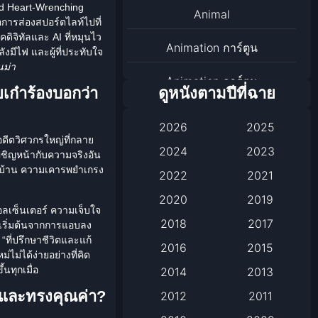
nd Heart-Wrenching
Animal
อการส่องสปอร์ตไลท์ไปที่
ดิจิทัลและ AI ที่หมุนไว
Animation การ์ตูน
งมีไฟ และผู้ที่ประทับใจ
ม่า
Animation การ์ตูน
ดูหนังตามปีที่ฉาย
ยเก๋าร้องบอกว่า
Animation การ์ตูน
2026
2025
อดีตวิศวกรใหญ่ที่กลาย
Anthology
2024
2023
ผชิญหน้ากับความจริงอัน
ในบ้าน ความเคารพยำเกรง
2022
2021
Apple TV
2020
2019
อลเซ็นเตอร์ ความเจ็บใจ
Apple TV+
2018
2017
าเริ่มต้นจากการแอบลง
“ที่ปรึกษาชีวิตและแก้
Based on a True Story เรื่อง
2016
2015
ไม่ได้ง่ายอย่างที่คิด
จริง
นทุกเมื่อ
2014
2013
ดูและทรงคุณค่า?
2012
2011
Based on a True Story เรื่อง
จริง