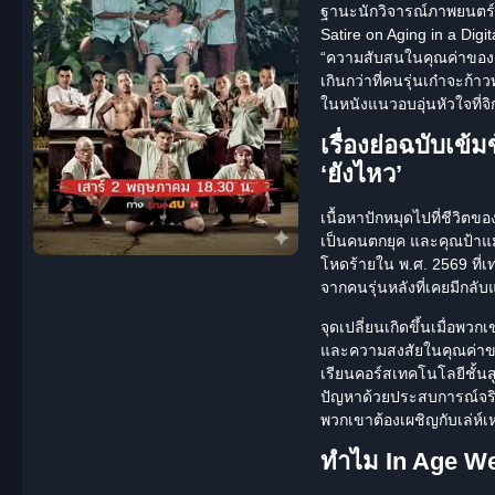
ฐานะนักวิจารณ์ภาพยนตร์อา
Satire on Aging in a Digi
“ความสับสนในคุณค่าของตัว
เกินกว่าที่คนรุ่นเก๋าจะก้าวท
ในหนังแนวอบอุ่นหัวใจที่จิ
เรื่องย่อฉบับเข้
‘ยังไหว’
เนื้อหาปักหมุดไปที่ชีวิตข
เป็นคนตกยุค และคุณป้าแม
โหดร้ายใน พ.ศ. 2569 ที่
จากคนรุ่นหลังที่เคยมีกล
จุดเปลี่ยนเกิดขึ้นเมื่อ
และความสงสัยในคุณค่าของ
เรียนคอร์สเทคโนโลยีชั้นสู
ปัญหาด้วยประสบการณ์จริง” 
พวกเขาต้องเผชิญกับเล่ห์เ
ทำไม In Age We 