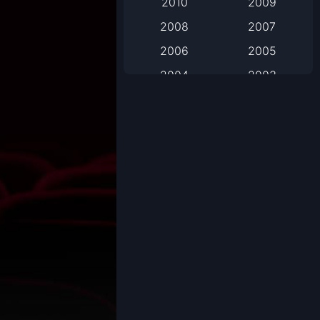
2010
2009
2008
2007
Based on Novel
2006
2005
Biography
2004
2003
Biography ชีวิตจริง
2002
2001
2000
1999
Black Comedy
1998
1997
Classic หนังคลาสสิก
1996
1995
1994
1993
Classic หนังคลาสสิก
1992
1991
Comedy ตลก
1990
1989
Comedy ตลก
1988
1987
1986
1985
Coming-of-Age
1984
1983