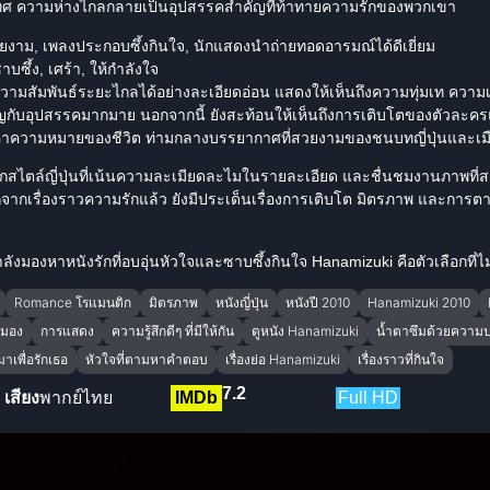
ะเทศ ความห่างไกลกลายเป็นอุปสรรคสำคัญที่ท้าทายความรักของพวกเขา
าม, เพลงประกอบซึ้งกินใจ, นักแสดงนำถ่ายทอดอารมณ์ได้ดีเยี่ยม
าบซึ้ง, เศร้า, ให้กำลังใจ
ความสัมพันธ์ระยะไกลได้อย่างละเอียดอ่อน แสดงให้เห็นถึงความทุ่มเท ความเ
ญกับอุปสรรคมากมาย นอกจากนี้ ยังสะท้อนให้เห็นถึงการเติบโตของตัวละคร
าความหมายของชีวิต ท่ามกลางบรรยากาศที่สวยงามของชนบทญี่ปุ่นและเม
รักสไตล์ญี่ปุ่นที่เน้นความละเมียดละไมในรายละเอียด และชื่นชมงานภาพที
อกจากเรื่องราวความรักแล้ว ยังมีประเด็นเรื่องการเติบโต มิตรภาพ และการต
งมองหาหนังรักที่อบอุ่นหัวใจและซาบซึ้งกินใจ Hanamizuki คือตัวเลือกที่ไม
Romance โรแมนติก
มิตรภาพ
หนังญี่ปุ่น
หนังปี 2010
Hanamizuki 2010
ามอง
การแสดง
ความรู้สึกดีๆ ที่มีให้กัน
ดูหนัง Hanamizuki
น้ำตาซึมด้วยความป
าเพื่อรักเธอ
หัวใจที่ตามหาคำตอบ
เรื่องย่อ Hanamizuki
เรื่องราวที่กินใจ
7.2
เสียง
พากย์ไทย
IMDb
Full HD