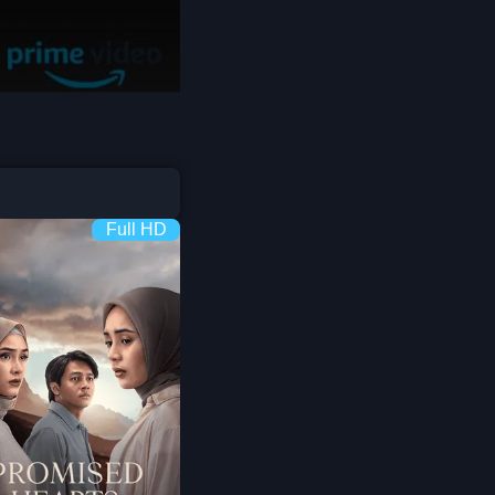
Coming-of-age ชีวิตวัยรุ่น
1982
1981
1980
Crime อาชญากรรม
1978
1977
1975
Crime อาชญากรรม
1974
1973
Cult Film
1972
1971
1970
1969
Culture
Full HD
1968
1964
Dance เต้น
1962
1960
Dark Comedy ตลกร้าย
1956
1954
1950
1940
DC
Detective
Detective สืบสวน