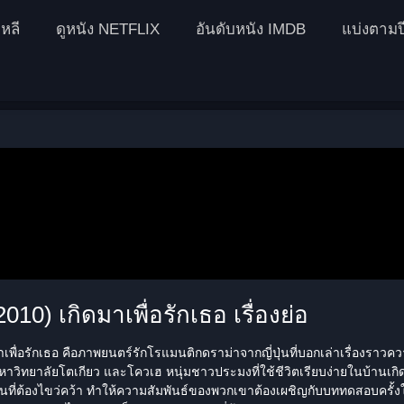
หลี
ดูหนัง NETFLIX
อันดับหนัง IMDB
แบ่งตามป
10) เกิดมาเพื่อรักเธอ เรื่องย่อ
เพื่อรักเธอ
คือภาพยนตร์รักโรแมนติกดราม่าจากญี่ปุ่นที่บอกเล่าเรื่องราวค
นมหาวิทยาลัยโตเกียว และโควเฮ หนุ่มชาวประมงที่ใช้ชีวิตเรียบง่ายในบ้านเกิ
ันที่ต้องไขว่คว้า ทำให้ความสัมพันธ์ของพวกเขาต้องเผชิญกับบททดสอบครั้งใ