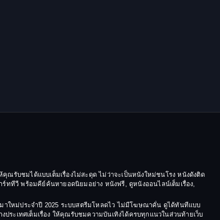
Epic มหากาพย์
Erotic
Family ครอบครัว
Family ครอบครัว
Fantasy จินตนาการ
Fantasy จินตนาการ
Fantasy แฟนตาซี
Fiction
้คุณรับชมได้แบบเต็มเรื่องไม่สะดุด ไม่ว่าจะเป็นหนังใหม่ชนโรง หนังดังติด
ีวี พร้อมคีย์ค้นหายอดนิยมอย่าง หนังฟรี, ดูหนังออนไลน์เต็มเรื่อง,
Film
ังมาใหม่ประจำปี 2025 ระบบสตรีมโหลดไว ไม่มีโฆษณาคั่น ดูได้ทันทีแบบ
Gothic
ต่างประเทศเต็มเรื่อง ให้คุณรับชมความบันเทิงได้ครบทุกแนวในส่วนท้ายเว็บ