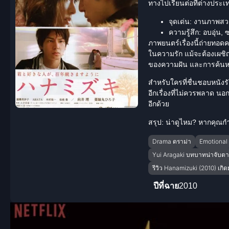
ทางไปเรียนต่อที่ต่างปร
จุดเด่น:
งานภาพสวยง
ความรู้สึก:
อบอุ่น, ซ
ภาพยนตร์เรื่องนี้ถ่ายทอด
ในความรัก แม้จะต้องเผชิ
ของความฝัน และการค้นห
สำหรับใครที่ชื่นชอบหนัง
อีกเรื่องที่ไม่ควรพลาด น
อีกด้วย
สรุป: น่าดูไหม?
หากคุณกำลั
Drama ดราม่า
Emotional
Yui Aragaki บทบาทน่าจับต
รีวิว Hanamizuki (2010) เกิดม
ปีที่ฉาย
2010