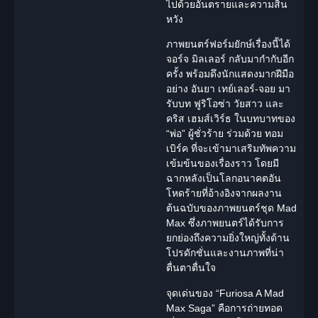
ไปด้วยอันตรายและความสิ้น
หวัง
ภาพยนตร์ฟอร์มยักษ์เรื่องนี้ได้
จอร์จ มิลเลอร์ กลับมากำกับอีก
ครั้ง พร้อมดึง
นักแสดง
มากฝีมือ
อย่าง อันยา เทย์เลอร์-จอย มา
รับบท ฟูริโอซ่า วัยสาว และ
คริส เฮมส์เวิร์ธ ในบทบาทของ
“พ่อ” ผู้ชั่วร้าย ร่วมด้วย ทอม
เบิร์ค ที่จะเข้ามาเสริมทัพความ
เข้มข้นของเรื่องราว โดยมี
ฉากหลังเป็นโลกอนาคตอัน
โหดร้ายที่อ้างอิงจากผลงาน
ต้นฉบับของภาพยนตร์ชุด Mad
Max ซึ่งภาพยนตร์ได้รับการ
ยกย่องถึงความยิ่งใหญ่ทั้งด้าน
โปรดักชั่นและงานภาพที่น่า
ตื่นตาตื่นใจ
จุดเด่นของ “Furiosa A
Mad
Max Saga
” คือการถ่ายทอด