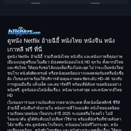
Classic หนังคลาสสิก
2000
1999
1998
1997
Classic หนังคลาสสิก
1996
1995
Comedy ตลก
1994
1993
Comedy ตลก
1992
1991
ดูหนัง Netflix อ้ายฉีอี้ หนังไทย หนังจีน หนัง
1990
1989
เกาหลี ฟรี ที่นี่
Coming-of-Age
1988
1987
ดูหนัง Netflix อ้ายฉีอี้ รวมถึงหนังไทย หนังจีน และหนังเกาหลีคุณภาพ
Coming-of-age ชีวิตวัยรุ่น
เยี่ยมแบบดูฟรีบนเว็บเดียว อัปเดตหนังออนไลน์ HD ทุกวัน ทั้งพากย์ไทย
1986
1985
และซับไทย ให้คุณรับชมได้แบบเต็มเรื่องไม่สะดุด ไม่ว่าจะเป็นหนังใหม่
1984
1983
ชนโรง หนังดังติดเทรนด์ หรือหนังยอดนิยมจากแพลตฟอร์มสตรีมมิงชื่อ
Crime อาชญากรรม
ดัง เว็บของเราพร้อมให้บริการด้วยคุณภาพคมชัดระดับ HD–4K รองรับ
1982
1981
การดูบนมือถือ แท็บเล็ต และสมาร์ททีวี พร้อมคีย์ค้นหายอดนิยมอย่าง
Crime อาชญากรรม
1980
1978
หนังฟรี, ดูหนังออนไลน์เต็มเรื่อง, หนังมาแรงล่าสุด และหนังพากย์ไทย
HD
1977
1975
Cult Film
เว็บของเรารวมความบันเทิงจากหลายประเทศ ทั้งหนังเน็ตฟลิกซ์ ซีรีส์
1974
1973
อ้ายฉีอี้ หนังจีนกำลังภายใน หนังเกาหลีโรแมนติก หนังไทยยอดนิยม
Culture
รวมถึงหมวดหนังมาใหม่ประจำปี 2025 ระบบสตรีมโหลดไว ไม่มี
1972
1971
โฆษณาคั่น ดูได้ทันทีแบบไม่เสียค่าใช้จ่าย พร้อมคีย์เสริมที่ช่วยค้นหา
1970
1969
Dance เต้น
ได้ง่ายขึ้น เช่น ดูหนังชนโรงใหม่ๆ, หนังออนไลน์ฟรีไม่กระตุก, หนัง
เอเชียยอดนิยม, หนังซับไทยชัดๆ และหนังต่างประเทศเต็มเรื่อง ให้คุณ