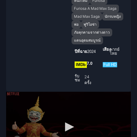
หนังใหม่
Furiosa
Furiosa A Mad Max Saga
Mad Max Saga
นักรบหญิง
พ่อ
ฟูริโอซ่า
ภัยคุกคามจากต่างดาว
แดนอุดมสมบูรณ์
เสียง
พากย์
ปีที่ฉาย
2024
ไทย
7.0
IMDb
Full HD
รับ
24
ชม
ครั้ง