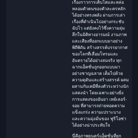
เรื่องราวการเติบโตและหล่อ
หลอมตัวตนของตัวละครหลัก
ได้อย่างทรงพลัง ผ่านการเล่า
เรื่องที่ดำเนินไปอย่างกระชับ
ฉับไว แต่ยังคงไว้ซึ่งความลุ่ม
ลึกในมิติทางอารมณ์ งานภาพ
และเสียงที่ออกแบบมาอย่าง
พิถีพิถัน สร้างสรรค์บรรยากาศ
ของโลกที่เสื่อมโทรมและ
อันตรายได้อย่างสมจริง ทุก
ฉากแอ็คชั่นถูกออกแบบมา
อย่างชาญฉลาด เต็มไปด้วย
ความดุดันและสร้างสรรค์ ผสม
ผสานกับเคมีที่ลงตัวระหว่าง
นัก
แสดง
นำ โดยเฉพาะอย่างยิ่ง
การแสดงของอันยา เทย์เลอร์-
จอย ที่สามารถถ่ายทอดความ
แข็งแกร่ง ความเปราะบาง
และความมุ่งมั่นของ ฟูริโอซ่า
ได้อย่างน่าประทับใจ
นี่คือภาพยนตร์แอ็คชั่นที่ยก