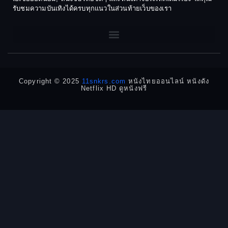
1968
1964
Dark Comedy ตลกร้าย
รับชมความบันเทิงได้ครบทุกแนวในส่วนท้ายเว็บของเรา
1962
1960
DC
1956
1954
1950
1940
Detective
Detective สืบสวน
Copyright © 2025
11snkrs.com
หนังไทยออนไลน์ หนังดัง
Netflix HD ดูหนังฟรี
Detective สืบสวน
Disaster
Disney+
Documentary สารคดี
Documentary สารคดี
Drama ดราม่า
Drama ดราม่า