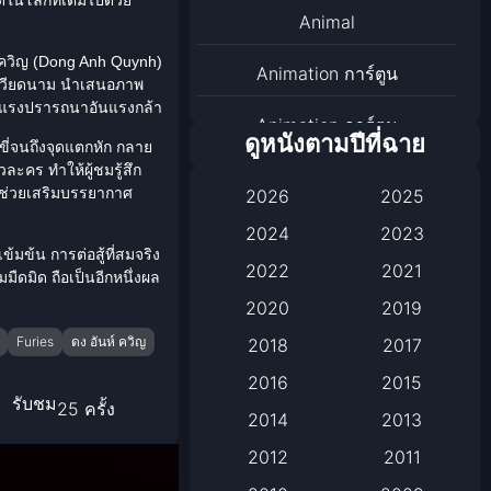
Animal
 ควิญ
(Dong Anh Quynh)
Animation การ์ตูน
ทศเวียดนาม นำเสนอภาพ
ละแรงปรารถนาอันแรงกล้า
Animation การ์ตูน
ดูหนังตามปีที่ฉาย
ี่จนถึงจุดแตกหัก กลาย
วละคร ทำให้ผู้ชมรู้สึก
Animation การ์ตูน
งช่วยเสริมบรรยากาศ
2026
2025
Anthology
2024
2023
าเข้มข้น การต่อสู้ที่สมจริง
2022
2021
ดมิด ถือเป็นอีกหนึ่งผล
Apple TV
2020
2019
Apple TV+
Furies
ดง อันห์ ควิญ
2018
2017
Based on a True Story เรื่อง
2016
2015
รับชม
จริง
25 ครั้ง
2014
2013
2012
2011
Based on a True Story เรื่อง
จริง