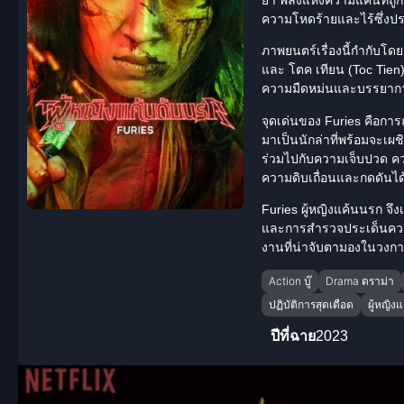
ความโหดร้ายและไร้ซึ่งปร
ภาพยนตร์เรื่องนี้กำกับโด
และ โตค เทียน (Toc Tien)
ความมืดหม่นและบรรยากาศท
จุดเด่นของ Furies คือกา
มาเป็นนักล่าที่พร้อมจะเ
ร่วมไปกับความเจ็บปวด ค
ความดิบเถื่อนและกดดันได้
Furies
ผู้หญิงแค้นนรก
จึง
และการสำรวจประเด็นความอ
งานที่น่าจับตามองในวงก
Action บู๊
Drama ดราม่า
ปฏิบัติการสุดเดือด
ผู้หญิง
ปีที่ฉาย
2023