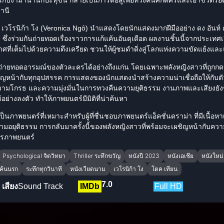
านี
ย
เวโรนิก้า โง
(Veronica Ngô) นำแสดงโดย
นักแสดง
มากฝีมืออย่าง
ดง อันห์
 ซึ่งร่วมกันถ่ายทอดเรื่องราวการแก้แค้นอันดุเดือด ผลงานชิ้นนี้จากประเ
ี่เต็มไปด้วยความตึงเครียด ชวนให้ผู้ชมดำดิ่งสู่โลกแห่งความขัดแย้งแ
รถ่ายทอดอารมณ์ของตัวละครได้อย่างถึงแก่น โดยเฉพาะพลังหญิงสาวที่ถูกกดข
ผชิญหน้ากับทุกอุปสรรค การแสดงของ
นักแสดง
นำสร้างความน่าเชื่อถือให้กับตั
วามโกรธ และความมุ่งมั่นในการทวงคืนความยุติธรรม งานภาพและเสียงยั
อย่างลงตัว ทำให้ภาพยนตร์มีมิติที่น่าค้นหา
เป็นภาพยนตร์ที่เหมาะสำหรับผู้ที่ชื่นชอบภาพยนตร์แอ็คชั่น
ดราม่า
ที่มีเนื้อห
ยุติธรรม การกลับมาครั้งนี้ของพลังหญิงสาวที่พร้อมจะเผชิญหน้ากับความมื
ารภาพยนตร์
Psychological จิตวิทยา
Thriller ระทึกขวัญ
หนังปี 2023
หนังเอเชีย
หนังใหม่
แค้นนรก
ระทึกทุกวินาที
หนังเวียดนาม
เวโรนิก้า โง
โตค เทียน
7.0
เสียง
Sound Track
IMDb
Full HD