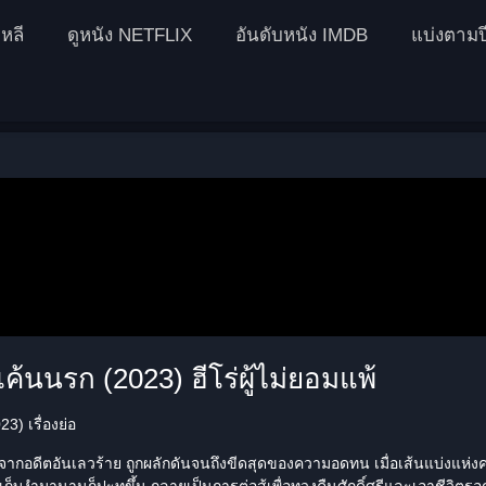
หลี
ดูหนัง NETFLIX
อันดับหนัง IMDB
แบ่งตามป
แค้นนรก (2023) ฮีโร่ผู้ไม่ยอมแพ้
3) เรื่องย่อ
ากอดีตอันเลวร้าย ถูกผลักดันจนถึงขีดสุดของความอดทน เมื่อเส้นแบ่งแห่
กเก็บงำมานานก็ปะทุขึ้น กลายเป็นการต่อสู้เพื่อทวงคืนศักดิ์ศรีและเอาชีวิตร