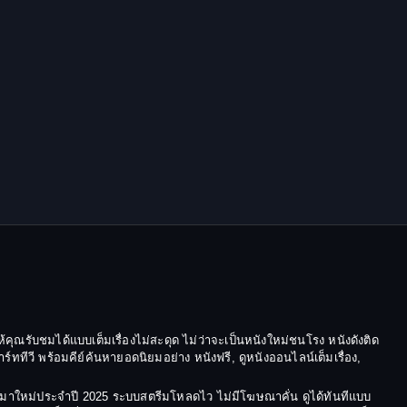
Epic มหากาพย์
Erotic
Family ครอบครัว
Family ครอบครัว
Fantasy จินตนาการ
Fantasy จินตนาการ
Fantasy แฟนตาซี
Fiction
้คุณรับชมได้แบบเต็มเรื่องไม่สะดุด ไม่ว่าจะเป็นหนังใหม่ชนโรง หนังดังติด
Film
ีวี พร้อมคีย์ค้นหายอดนิยมอย่าง หนังฟรี, ดูหนังออนไลน์เต็มเรื่อง,
Gothic
ังมาใหม่ประจำปี 2025 ระบบสตรีมโหลดไว ไม่มีโฆษณาคั่น ดูได้ทันทีแบบ