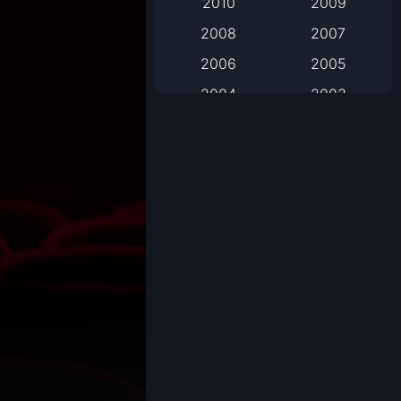
2010
2009
2008
2007
Based on Novel
2006
2005
Biography
2004
2003
Biography ชีวิตจริง
2002
2001
2000
1999
Black Comedy
1998
1997
Classic หนังคลาสสิก
1996
1995
1994
1993
Classic หนังคลาสสิก
1992
1991
Comedy ตลก
1990
1989
Comedy ตลก
1988
1987
1986
1985
Coming-of-Age
1984
1983