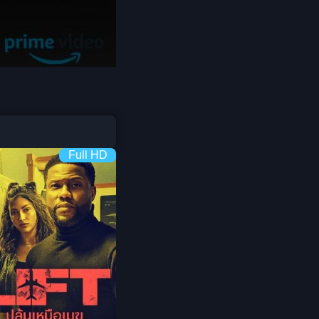
Coming-of-age ชีวิตวัยรุ่น
1982
1981
1980
Crime อาชญากรรม
1978
1977
1975
Crime อาชญากรรม
1974
1973
Cult Film
1972
1971
1970
1969
Culture
Full HD
1968
1964
Dance เต้น
1962
1960
Dark Comedy ตลกร้าย
1956
1954
1950
1940
DC
Detective
Detective สืบสวน