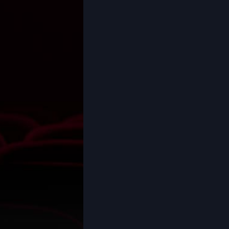
Coming-of-age ชีวิตวัยรุ่น
1982
1981
1980
Crime อาชญากรรม
1978
1977
1975
Crime อาชญากรรม
1974
1973
Cult Film
1972
1971
1970
1969
Culture
1968
1964
Dance เต้น
1962
1960
Dark Comedy ตลกร้าย
1956
1954
1950
1940
DC
Detective
Detective สืบสวน