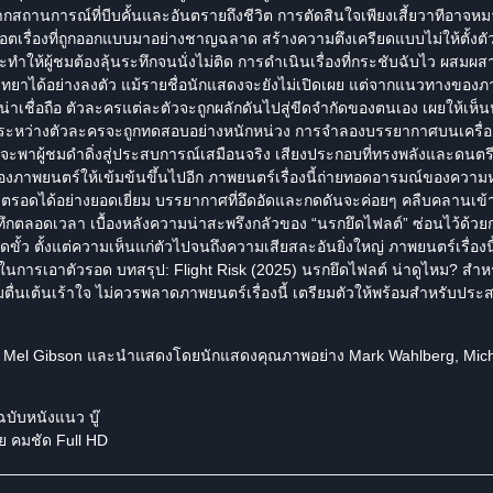
อดจากสถานการณ์ที่บีบคั้นและอันตรายถึงชีวิต การตัดสินใจเพียงเสี้ยวาทีอา
็อตเรื่องที่ถูกออกแบบมาอย่างชาญฉลาด สร้างความตึงเครียดแบบไม่ให้ตั้งต
ะทำให้ผู้ชมต้องลุ้นระทึกจนนั่งไม่ติด การดำเนินเรื่องที่กระชับฉับไว ผสมผส
ิทยาได้อย่างลงตัว แม้รายชื่อนักแสดงจะยังไม่เปิดเผย แต่จากแนวทางของภ
่าเชื่อถือ ตัวละครแต่ละตัวจะถูกผลักดันไปสู่ขีดจำกัดของตนเอง เผยให้เห็
ระหว่างตัวละครจะถูกทดสอบอย่างหนักหน่วง การจำลองบรรยากาศบนเครื่อง
ตา จะพาผู้ชมดำดิ่งสู่ประสบการณ์เสมือนจริง เสียงประกอบที่ทรงพลังและดนต
ของภาพยนตร์ให้เข้มข้นขึ้นไปอีก ภาพยนตร์เรื่องนี้ถ่ายทอดอารมณ์ของความ
ชีวิตรอดได้อย่างยอดเยี่ยม บรรยากาศที่อึดอัดและกดดันจะค่อยๆ คลืบคลานเ
ระทึกตลอดเวลา เบื้องหลังความน่าสะพรึงกลัวของ “นรกยึดไฟลต์” ซ่อนไว้ด
ั้ว ตั้งแต่ความเห็นแก่ตัวไปจนถึงความเสียสละอันยิ่งใหญ่ ภาพยนตร์เรื่องนี้จ
การเอาตัวรอด บทสรุป: Flight Risk (2025) นรกยึดไฟลต์ น่าดูไหม? สำ
มตื่นเต้นเร้าใจ ไม่ควรพลาดภาพยนตร์เรื่องนี้ เตรียมตัวให้พร้อมสำหรับประ
ย
Mel Gibson
และนำแสดงโดยนักแสดงคุณภาพอย่าง
Mark Wahlberg, Mich
ฉบับหนังแนว
บู๊
ย
คมชัด Full HD