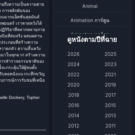
จหมายถึงความเป็นความตาย
Animal
ัว การพลิกผันของ
านฉากแอ็คชั่นสุดมันส์
Animation การ์ตูน
าพยนตร์ เราคาดหวังได้
นปฏิกิริยาที่หลากหลายภาย
Animation การ์ตูน
บินที่สมจริง ผสมผสาน
ดูหนังตามปีที่ฉาย
รีประกอบที่สร้างความ
Animation การ์ตูน
หวาดกลัว ความสิ้นหวัง
2026
2025
ข้ามาในทุกฉาก สร้างความ
้วยการสำรวจธรรมชาติของ
Anthology
2024
2023
ะกระตุ้นให้ผู้ชมตั้ง
2022
2021
หรับคอหนังแนวระทึกขวัญ
Apple TV
สบการณ์การรับชมที่เหนือ
2020
2019
Apple TV+
2018
2017
elle Dockery, Topher
Based on a True Story เรื่อง
2016
2015
จริง
2014
2013
2012
2011
Based on a True Story เรื่อง
จริง