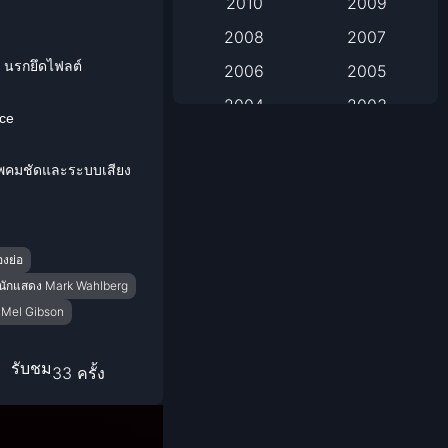
2010
2009
2008
2007
Based on Novel
5) นรกยึดไฟลต์
2006
2005
Biography
2004
2003
ace
Biography ชีวิตจริง
2002
2001
มภาพคมชัดและระบบเสียง
2000
1999
Black Comedy
1998
1997
Classic หนังคลาสสิก
1996
1995
องย่อ
1994
1993
Classic หนังคลาสสิก
นักแสดง Mark Wahlberg
1992
1991
บ Mel Gibson
Comedy ตลก
1990
1989
รับชม
Comedy ตลก
33 ครั้ง
1988
1987
1986
1985
Coming-of-Age
1984
1983