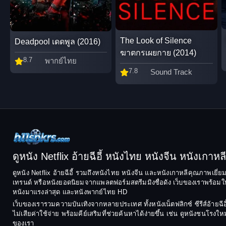
The Look of Silence
Deadpool เดดพูล (2016)
ฆาตกรเผยกาย (2014)
8.7
พากย์ไทย
7.8
Sound Track
ดูหนัง Netflix อ้ายฉีอี้ หนังไทย หนังจีน หนังเกาหลี ฟ
ดูหนัง Netflix อ้ายฉีอี้ รวมถึงหนังไทย หนังจีน และหนังเกาหลีคุณภาพเยี่
เทรนด์ หรือหนังยอดนิยมจากแพลตฟอร์มสตรีมมิงชื่อดัง เว็บของเราพร้อมให้
หนังมาแรงล่าสุด และหนังพากย์ไทย HD
เว็บของเรารวมความบันเทิงจากหลายประเทศ ทั้งหนังเน็ตฟลิกซ์ ซีรีส์อ้า
ไม่เสียค่าใช้จ่าย พร้อมคีย์เสริมที่ช่วยค้นหาได้ง่ายขึ้น เช่น ดูหนังชนโ
ของเรา