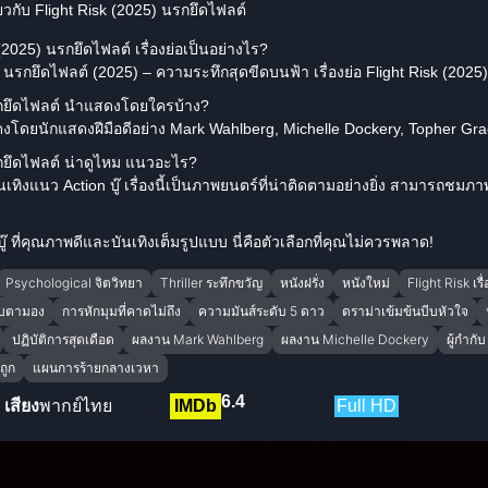
ยวกับ Flight Risk (2025) นรกยึดไฟลต์
2025) นรกยึดไฟลต์ เรื่องย่อเป็นอย่างไร?
5) นรกยึดไฟลต์ (2025) – ความระทึกสุดขีดบนฟ้า เรื่องย่อ Flight Risk (202
รกยึดไฟลต์ นำแสดงโดยใครบ้าง?
สดงโดยนักแสดงฝีมือดีอย่าง Mark Wahlberg, Michelle Dockery, Topher Gr
รกยึดไฟลต์ น่าดูไหม แนวอะไร?
ทิงแนว Action บู๊ เรื่องนี้เป็นภาพยนตร์ที่น่าติดตามอย่างยิ่ง สามารถช
 ที่คุณภาพดีและบันเทิงเต็มรูปแบบ นี่คือตัวเลือกที่คุณไม่ควรพลาด!
Psychological จิตวิทยา
Thriller ระทึกขวัญ
หนังฝรั่ง
หนังใหม่
Flight Risk เรื่
ับตามอง
การหักมุมที่คาดไม่ถึง
ความมันส์ระดับ 5 ดาว
ดราม่าเข้มข้นบีบหัวใจ
ปฏิบัติการสุดเดือด
ผลงาน Mark Wahlberg
ผลงาน Michelle Dockery
ผู้กำกั
ถูก
แผนการร้ายกลางเวหา
6.4
เสียง
พากย์ไทย
IMDb
Full HD