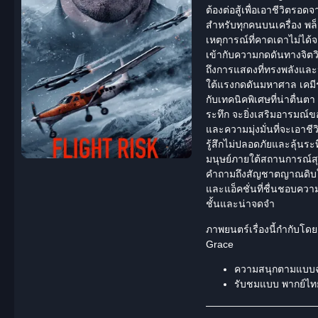
ต้องต่อสู้เพื่อเอาชีวิตร
สำหรับทุกคนบนเครื่อง พล
เหตุการณ์ที่คาดเดาไม่ได้จ
เข้ากับความกดดันทางจิตว
ถึงการแสดงที่ทรงพลังและน
ใต้แรงกดดันมหาศาล เคมี
กับเทคนิคพิเศษที่น่าตื่น
ระทึก จะยิ่งเสริมอารมณ์
และความมุ่งมั่นที่จะเอา
รู้สึกไม่ปลอดภัยและลุ้น
มนุษย์ภายใต้สถานการณ์สุดข
คำถามถึงสัญชาตญาณดิบใน
และแอ็คชั่นที่ชื่นชอบควา
ชั้นและน่าจดจำ
ภาพยนตร์เรื่องนี้กำกับโด
Grace
ความสนุกตามแบบ
รับชมแบบ
พากย์ไท