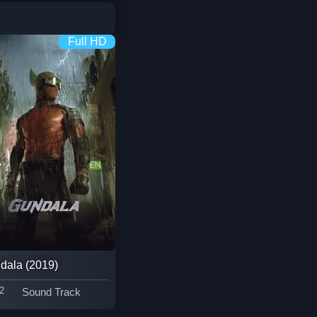
Coming-of-age ชีวิตวัยรุ่น
1982
1981
Full HD
1980
Crime อาชญากรรม
1978
1977
1975
Crime อาชญากรรม
1974
1973
Cult Film
1972
1971
1970
1969
Culture
1968
1964
Dance เต้น
1962
1960
Dark Comedy ตลกร้าย
1956
1954
1950
1940
DC
dala (2019)
Detective
2
Sound Track
Detective สืบสวน