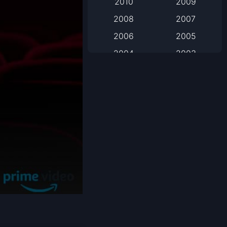
2010
2009
2008
2007
Based on Novel
2006
2005
Biography
2004
2003
Biography ชีวิตจริง
2002
2001
2000
1999
Black Comedy
1998
1997
Classic หนังคลาสสิก
1996
1995
1994
1993
Classic หนังคลาสสิก
1992
1991
Comedy ตลก
1990
1989
Comedy ตลก
1988
1987
1986
1985
Coming-of-Age
1984
1983