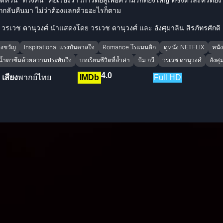
องรักกลับคืนมา ไม่ว่าต้องแลกด้วยอะไรก็ตาม
ย
วรเวช ดานุวงศ์
นำแสดงโดย วรเวช ดานุวงศ์ และ อังศุมาลิน สิรภัทรศักดิ
องขวัญ
Inspirational แรงบันดาลใจ
Romance โรแมนติก
ดูหนัง NETFLIX
หนัง
น้ำตาซึมด้วยความประทับใจ
บทเรียนชีวิตที่ล้ำค่า
บีม กวี
วรเวช ดานุวงศ์
อังศุ
4.0
เสียง
พากย์ไทย
IMDb
Full HD