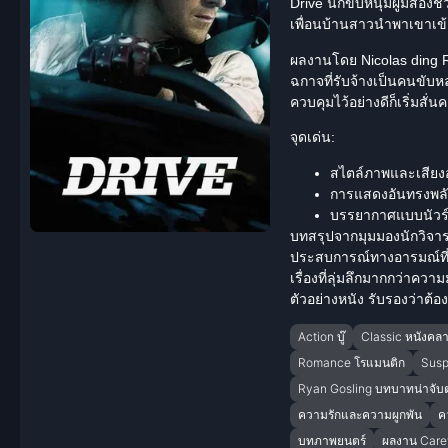
Drive
นักขับหนุ่มผู้มีสอ
เพื่อนบ้านสาวนำพาเขาเข้า
ผลงานโดย Nicolas ding Ref
ฉกาจที่รับจ้างเป็นคนขับหล
ควบคุมไว้อย่างดีก็เริ่มสั่
จุดเด่น:
สไตล์ภาพและเสียงอ
การแสดงอันทรงพลัง
บรรยากาศแบบนัวร์ร
บทสรุปจากมุมมองนักวิจาร
ประสบการณ์ทางอารมณ์ที่เ
เรื่องที่ลุ่มลึกมากกว่าค
ตัวอย่างหนัง รับรองว่าต้
Action บู๊
Classic หนังคลา
Romance โรแมนติก
Sus
Ryan Gosling บทบาทน่าจั
ความรักและความผูกพัน
คว
บทภาพยนตร์
ผลงาน Care