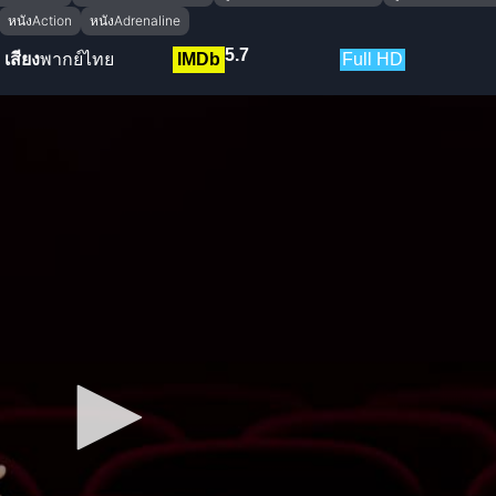
หนังAction
หนังAdrenaline
5.7
เสียง
พากย์ไทย
IMDb
Full HD