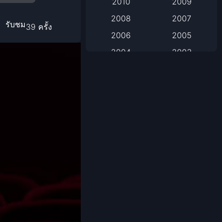
2010
2009
2008
2007
Based on Novel
รับชม
39 ครั้ง
2006
2005
Biography
2004
2003
Biography ชีวิตจริง
2002
2001
2000
1999
Black Comedy
1998
1997
Classic หนังคลาสสิก
1996
1995
1994
1993
Classic หนังคลาสสิก
1992
1991
Comedy ตลก
1990
1989
Comedy ตลก
1988
1987
1986
1985
Coming-of-Age
1984
1983