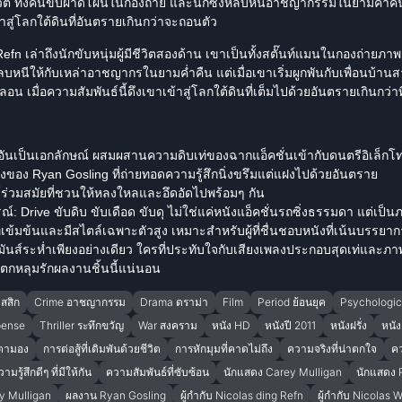
งชีวิต ทั้งคนขับผาดโผนในกองถ่าย และนักซิ่งหลบหนีอาชญากรรมในยามค่ำคืน 
สู่โลกใต้ดินที่อันตรายเกินกว่าจะถอนตัว
n เล่าถึงนักขับหนุ่มผู้มีชีวิตสองด้าน เขาเป็นทั้งสตั๊นท์แมนในกองถ่ายภาพย
บหนีให้กับเหล่าอาชญากรในยามค่ำคืน แต่เมื่อเขาเริ่มผูกพันกับเพื่อนบ้านสาว
นคลอน เมื่อความสัมพันธ์นี้ดึงเขาเข้าสู่โลกใต้ดินที่เต็มไปด้วยอันตรายเกินกว่
ันเป็นเอกลักษณ์ ผสมผสานความดิบเท่ของฉากแอ็คชั่นเข้ากับดนตรีอิเล็กโ
ของ Ryan Gosling ที่ถ่ายทอดความรู้สึกนิ่งขรึมแต่แฝงไปด้วยอันตราย
่วมสมัยที่ชวนให้หลงใหลและอึดอัดไปพร้อมๆ กัน
ณ์:
Drive ขับดิบ ขับเดือด ขับดุ ไม่ใช่แค่หนังแอ็คชั่นรถซิ่งธรรมดา แต่เป็น
ข้มข้นและมีสไตล์เฉพาะตัวสูง เหมาะสำหรับผู้ที่ชื่นชอบหนังที่เน้นบรรย
วามมันส์ระห่ำเพียงอย่างเดียว ใครที่ประทับใจกับเสียงเพลงประกอบสุดเท่แล
องตกหลุมรักผลงานชิ้นนี้แน่นอน
สสิก
Crime อาชญากรรม
Drama ดราม่า
Film
Period ย้อนยุค
Psychologica
pense
Thriller ระทึกขวัญ
War สงคราม
หนัง HD
หนังปี 2011
หนังฝรั่ง
หนั
บตามอง
การต่อสู้ที่เดิมพันด้วยชีวิต
การหักมุมที่คาดไม่ถึง
ความจริงที่น่าตกใจ
คว
ามรู้สึกดีๆ ที่มีให้กัน
ความสัมพันธ์ที่ซับซ้อน
นักแสดง Carey Mulligan
นักแสดง 
y Mulligan
ผลงาน Ryan Gosling
ผู้กำกับ Nicolas ding Refn
ผู้กำกับ Nicolas 