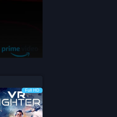
Coming-of-age ชีวิตวัยรุ่น
1982
1981
1980
Crime อาชญากรรม
1978
1977
1975
Crime อาชญากรรม
1974
1973
Cult Film
1972
1971
1970
1969
Culture
1968
1964
Dance เต้น
1962
1960
Dark Comedy ตลกร้าย
1956
1954
1950
1940
DC
Full HD
Detective
Detective สืบสวน