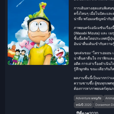
การเดินทางสุดแสนพิเศษของ
ครั้งไหนๆ เมื่อโนบิตะและผ
น่าทึ่ง พร้อมเผชิญหน้ากั
ภาพยนตร์แอนิเมชันเรื่องนี
(Wasabi Mizuta) และ เมก
ชิ้นนี้ผลิตโดยประเทศญี่
อันน่าตื่นเต้นเข้ากับความ
จุดเด่นของ “โดราเอมอน เ
น่าตื่นตาตื่นใจ กราฟิกแล
อดีต การเล่าเรื่องดำเนินไ
รู้สึกผูกพัน ขณะเดียวกันก
ผลงานชิ้นนี้เป็นมากกว่า
ความซาบซึ้ง ผู้ชมทุกเพศท
ต้องการหาภาพยนตร์คุณภาพ
Adventure ผจญภัย
Animat
หนังปี 2020
Doraemon Di
ปีที่ฉาย
2020