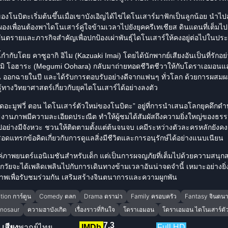
โนบิตะเริ่มต้นขึ้นเมื่อเขาบังเอิญได้ไข่ไดโนเสาร์มาฟักเป็นลูกน้อย นำไปส
องเพื่อนต้องพาไดโนเสาร์คู่ใจข้ามเวลาไปยังยุคครีเทเชียส ดินแดนที่เต็มไป
บอันตรายและภารกิจสำคัญเพื่อปกป้องเผ่าพันธุ์ไดโนเสาร์ให้คงอยู่ต่อไปในประ
้กำกับโดย คาซูอากิ อิไม (Kazuaki Imai) โดยได้นักพากย์เสียงอันเป็นที่รักอย
ุมิ โอฮาระ (Megumi Oohara) กลับมาถ่ายทอดชีวิตชีวาให้กับโดราเอมอนแล
ปุ่น ออกฉายในปี และได้รับการตอบรับอย่างดีจากแฟนๆ ทั่วโลก ด้วยการผสม
รู้ทางวิทยาศาสตร์เกี่ยวกับยุคไดโนเสาร์ได้อย่างลงตัว
ดอะมูฟวี่ ตอน ไดโนเสาร์ตัวใหม่ของโนบิตะ” อยู่ที่การนำเสนอโลกยุคดึกดำ
ะงานภาพมีความละเอียดประณีต ทำให้ผู้ชมได้สัมผัสถึงความยิ่งใหญ่ของธรรม
ปอย่างมีจังหวะ ชวนให้ติดตามตั้งแต่ต้นจนจบ เคมีระหว่างตัวละครหลักยังคงเป
็สอดแทรกข้อคิดเกี่ยวกับการดูแลสิ่งมีชีวิตและการอนุรักษ์ได้อย่างแนบเนียน
แค่ภาพยนตร์แอนิเมชันสำหรับเด็ก แต่เป็นการผจญภัยที่เต็มไปด้วยความสนุก
ุกวัยจะได้เพลิดเพลินไปกับการเดินทางข้ามเวลาอันน่าจดจำนี้ เหมาะอย่างยิ
เพื่อรับชมร่วมกัน เสริมสร้าง
จินตนาการ
และความผูกพัน
ion การ์ตูน
Comedy ตลก
Drama ดราม่า
Family ครอบครัว
Fantasy จินตน
nosaur
ความฮาบังเกิด
เรื่องราวที่กินใจ
โดราเอมอน
โดราเอมอน ไดโนเสาร์ตั
7.3
เสียง
พากย์ไทย
IMDb
Full HD