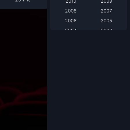
2010
2009
2008
2007
Based on Novel
2006
2005
Biography
2004
2003
Biography ชีวิตจริง
2002
2001
2000
1999
Black Comedy
1998
1997
Classic หนังคลาสสิก
1996
1995
1994
1993
Classic หนังคลาสสิก
1992
1991
Comedy ตลก
1990
1989
Comedy ตลก
1988
1987
1986
1985
Coming-of-Age
1984
1983