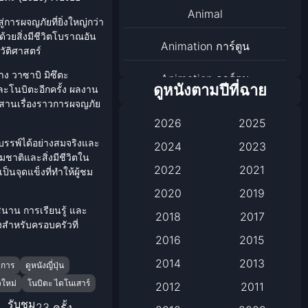
Animal
ู่การ
ผจญภัย
ที่ยิ่งใหญ่กว่า
ด้วยสิ่งมีชีวิตโบราณอัน
Animation การ์ตูน
วัติศาสตร์
่าง วาซาบิ มิซึตะ
Animation การ์ตูน
ดูหนังตามปีที่ฉาย
ะโนบิตะอีกครั้ง ผลงาน
ผสานเรื่องราวการ
ผจญภัย
Animation การ์ตูน
2026
2025
Anthology
บรรพ์ได้อย่างสมจริงและ
2024
2023
ชาติและสิ่งมีชีวิตใน
2022
2021
็นจุดแข็งที่ทำให้ผู้ชม
Apple TV
2020
2019
Apple TV+
สนาน การเรียนรู้ และ
2018
2017
่งสำหรับ
ครอบครัว
ที่
Based on a True Story เรื่อง
2016
2015
จริง
2014
2013
าการ
ดูหนังญี่ปุ่น
วใหม่
โนบิตะ ไดโนเสาร์
2012
2011
Based on a True Story เรื่อง
จริง
รับชม
23 ครั้ง