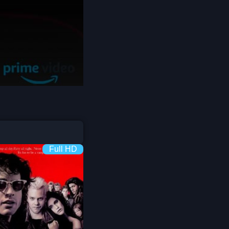
Coming-of-age ชีวิตวัยรุ่น
1982
1981
1980
Crime อาชญากรรม
1978
1977
1975
Crime อาชญากรรม
1974
1973
Cult Film
1972
1971
1970
1969
Culture
1968
1964
Dance เต้น
1962
1960
Full HD
Dark Comedy ตลกร้าย
1956
1954
1950
1940
DC
Detective
Detective สืบสวน