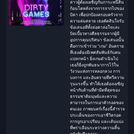
สาวผู้ต้องเผชิญกับภาระหนี้สิน
ก้อนโตหลังจากการจากไปของ
บิดา เพื่อปกป้องครอบครัวจาก
ความล่มสลาย เธอตัดสินใจรับ
ข้อเสนอที่ทั้งล่อตาล่อใจและ
บิดเบี้ยวทาง
ศีลธรรม
จากผู้มี
อุปการคุณปริศนา ข้อเสนอนั้น
คือการเข้าร่วม “เกม” อันตราย
ที่เธอต้องมีเพศสัมพันธ์กับคน
แปลกหน้า ยิ่งเกมดำเนินไป
เธอก็ยิ่งถูกพันธนาการไว้ใน
วังวนแห่งการหลอกลวง การ
บงการ และอันตรายที่ทวีความ
รุนแรงขึ้น ทำให้เธอต้องเผชิญ
หน้ากับด้านที่ดำมืดที่สุดของ
ธรรมชาติมนุษย์และความ
สามารถใน
การเอาตัวรอด
ของ
ตนเอง ภาพยนตร์เรื่องนี้สำรวจ
ประเด็นของการเอาชีวิตรอด
การถูกเอาเปรียบ และเส้นแบ่ง
ที่พร่าเลือนระหว่าง
ความสิ้น
หวัง
กับศีลธรรม