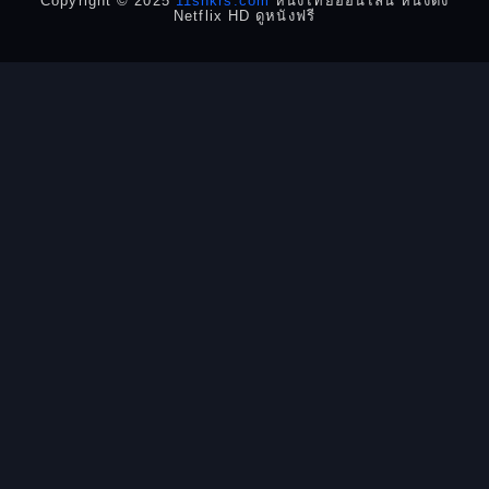
Copyright © 2025
11snkrs.com
หนังไทยออนไลน์ หนังดัง
Netflix HD ดูหนังฟรี
Detective สืบสวน
Disaster
Disney+
Documentary สารคดี
Documentary สารคดี
Drama ดราม่า
Drama ดราม่า
Dystopian
Emotional
Epic มหากาพย์
Erotic