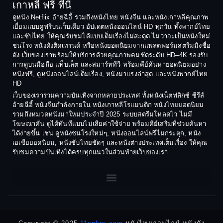
1990
1989
เกาหลี ฟรี ที่นี่
Coming-of-Age
1988
1987
ดูหนัง Netflix อ้ายฉีอี้ รวมถึงหนังไทย หนังจีน และหนังเกาหลีคุณภาพ
Coming-of-age ชีวิตวัยรุ่น
เยี่ยมแบบดูฟรีบนเว็บเดียว อัปเดตหนังออนไลน์ HD ทุกวัน ทั้งพากย์ไทย
1986
1985
และซับไทย ให้คุณรับชมได้แบบเต็มเรื่องไม่สะดุด ไม่ว่าจะเป็นหนังใหม่
1984
1983
ชนโรง หนังดังติดเทรนด์ หรือหนังยอดนิยมจากแพลตฟอร์มสตรีมมิงชื่อ
Crime อาชญากรรม
ดัง เว็บของเราพร้อมให้บริการด้วยคุณภาพคมชัดระดับ HD–4K รองรับ
1982
1981
การดูบนมือถือ แท็บเล็ต และสมาร์ททีวี พร้อมคีย์ค้นหายอดนิยมอย่าง
Crime อาชญากรรม
1980
1978
หนังฟรี, ดูหนังออนไลน์เต็มเรื่อง, หนังมาแรงล่าสุด และหนังพากย์ไทย
HD
1977
1975
Cult Film
เว็บของเรารวมความบันเทิงจากหลายประเทศ ทั้งหนังเน็ตฟลิกซ์ ซีรีส์
1974
1973
อ้ายฉีอี้ หนังจีนกำลังภายใน หนังเกาหลีโรแมนติก หนังไทยยอดนิยม
Culture
รวมถึงหมวดหนังมาใหม่ประจำปี 2025 ระบบสตรีมโหลดไว ไม่มี
1972
1971
โฆษณาคั่น ดูได้ทันทีแบบไม่เสียค่าใช้จ่าย พร้อมคีย์เสริมที่ช่วยค้นหา
1970
1969
Dance เต้น
ได้ง่ายขึ้น เช่น ดูหนังชนโรงใหม่ๆ, หนังออนไลน์ฟรีไม่กระตุก, หนัง
เอเชียยอดนิยม, หนังซับไทยชัดๆ และหนังต่างประเทศเต็มเรื่อง ให้คุณ
1968
1964
Dark Comedy ตลกร้าย
รับชมความบันเทิงได้ครบทุกแนวในส่วนท้ายเว็บของเรา
1962
1960
DC
1956
1954
1950
1940
Detective
Detective สืบสวน