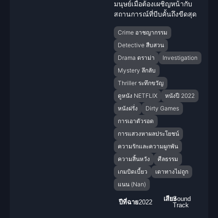
มนุษย์เมื่อต้องเผชิญหน้ากับ
สถานการณ์ที่บีบคั้นถึงขีดสุด
Crime อาชญากรรม
Detective สืบสวน
Drama ดราม่า
Investigation
Mystery ลึกลับ
Thriller ระทึกขวัญ
ดูหนัง NETFLIX
หนังปี 2022
หนังฝรั่ง
Dirty Games
การเอาตัวรอด
การแสวงหาผลประโยชน์
ความรักและความผูกพัน
ความสิ้นหวัง
ศีลธรรม
เกมบิดเบี้ยว
เดาทางไม่ถูก
แนน (Nan)
เสียง
Sound
ปีที่ฉาย
2022
Track