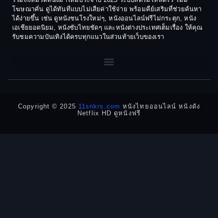
1972
1971
โฆษณาคั่น ดูได้ทันทีแบบไม่เสียค่าใช้จ่าย พร้อมคีย์เสริมที่ช่วยค้นหา
1970
1969
Dance เต้น
ได้ง่ายขึ้น เช่น ดูหนังชนโรงใหม่ๆ, หนังออนไลน์ฟรีไม่กระตุก, หนัง
เอเชียยอดนิยม, หนังซับไทยชัดๆ และหนังต่างประเทศเต็มเรื่อง ให้คุณ
1968
1964
Dark Comedy ตลกร้าย
รับชมความบันเทิงได้ครบทุกแนวในส่วนท้ายเว็บของเรา
1962
1960
DC
1956
1954
1950
1940
Detective
Detective สืบสวน
Copyright © 2025
11snkrs.com
หนังไทยออนไลน์ หนังดัง
Netflix HD ดูหนังฟรี
Detective สืบสวน
Disaster
Disney+
Documentary สารคดี
Documentary สารคดี