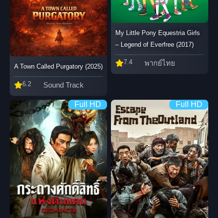
My Little Pony Equestria Girls
– Legend of Everfree (2017)
7.4
พากย์ไทย
A Town Called Purgatory (2025)
6.2
Sound Track
Full HD
Full HD