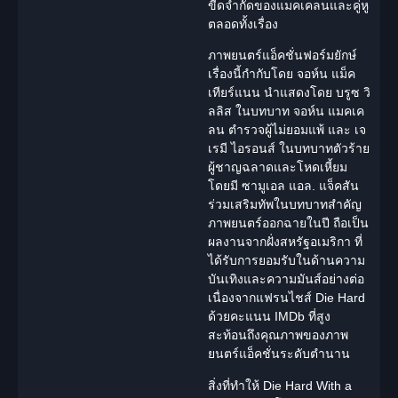
ขีดจำกัดของแมคเคลนและคู่หู
ตลอดทั้งเรื่อง
ภาพยนตร์แอ็คชั่นฟอร์มยักษ์
เรื่องนี้กำกับโดย จอห์น แม็ค
เทียร์แนน นำแสดงโดย บรูซ วิ
ลลิส ในบทบาท จอห์น แมคเค
ลน ตำรวจผู้ไม่ยอมแพ้ และ เจ
เรมี ไอรอนส์ ในบทบาทตัวร้าย
ผู้ชาญฉลาดและโหดเหี้ยม
โดยมี ซามูเอล แอล. แจ็คสัน
ร่วมเสริมทัพในบทบาทสำคัญ
ภาพยนตร์ออกฉายในปี ถือเป็น
ผลงานจากฝั่งสหรัฐอเมริกา ที่
ได้รับการยอมรับในด้านความ
บันเทิงและความมันส์อย่างต่อ
เนื่องจากแฟรนไชส์ Die Hard
ด้วยคะแนน IMDb ที่สูง
สะท้อนถึงคุณภาพของภาพ
ยนตร์แอ็คชั่นระดับตำนาน
สิ่งที่ทำให้ Die Hard With a