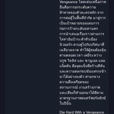
Vengeance โดดเด่นเหนือภาค
อื่นคือการยกระดับความ
ท้าทายของตัวละครหลัก จาก
การต่อสู้ในพื้นที่จำกัด มาสู่การ
เป็นเป้าหมายของแผนการ
ก่อการร้ายระดับมหานคร
การนำเสนอเรื่องราวผ่านการ
ไล่ล่าอันบ้าระห่ำทั่วเมือง
นิวยอร์ก ควบคู่ไปกับปริศนาที่
เฉลียวฉลาด ทำให้ผู้ชมต้องลุ้น
ตามตลอดเวลา เคมีระหว่าง
บรูซ วิลลิส และ ซามูเอล แอล.
แจ็คสัน คือจุดแข็งที่สร้างสีสัน
และความตลกขบขันแทรกเข้า
มาได้อย่างลงตัว ท่ามกลาง
ความตึงเครียดของ
สถานการณ์ งานสร้างภาพ
และเสียงก็ทำออกมาได้ดีตาม
มาตรฐานภาพยนตร์ฟอร์มยักษ์
ในปีนั้น
Die Hard With a Vengeance