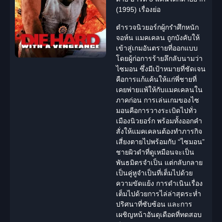
(1995) เรื่องย่อ
ตำรวจ
นิวยอร์ก
ผู้กรำศึกหนัก
จอห์น แมคเคลน
ถูกบังคับให้
เข้าสู่เกมอันตรายที่ออกแบบ
โดยผู้ก่อการร้าย
ลึกลับ
นามว่า
ไซมอน
ซึ่งมีเป้าหมายที่ชัดเจน
คือการแก้แค้นให้แก่พี่ชายที่
เคยพ่ายแพ้ให้กับแมคเคลนใน
ภาคก่อน การเล่นเกมของไซ
มอนคือการวางระเบิดไปทั่ว
เมืองนิวยอร์ก พร้อมทั้งออกคำ
สั่งให้แมคเคลนต้องทำภารกิจ
เสี่ยงตายไปพร้อมกับ “ไซมอน”
ชายผิวดำที่ดูเหมือนจะเป็น
พันธมิตรจำเป็น แต่กลับกลาย
เป็นคู่หูจำเป็นที่เต็มไปด้วย
ความขัดแย้ง การดำเนินเรื่อง
เต็มไปด้วยการไล่ล่าสุดระห่ำ
ปริศนาที่ซับซ้อน และการ
เผชิญหน้าอันดุเดือดที่ทดสอบ