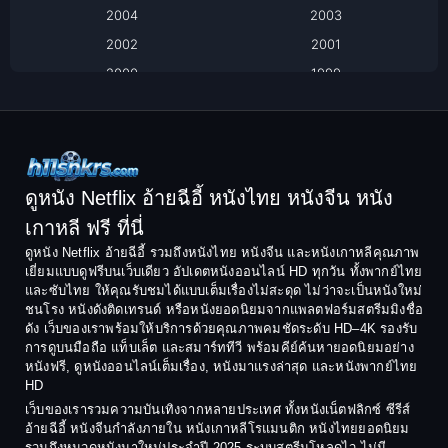
2004
2003
Black Comedy
2002
2001
Classic หนังคลาสสิก
2000
1999
1998
1997
Classic หนังคลาสสิก
1996
1995
Comedy ตลก
1994
1993
Comedy ตลก
1992
1991
ดูหนัง Netflix อ้ายฉีอี้ หนังไทย หนังจีน หนัง
1990
1989
เกาหลี ฟรี ที่นี่
Coming-of-Age
1988
1987
ดูหนัง Netflix อ้ายฉีอี้ รวมถึงหนังไทย หนังจีน และหนังเกาหลีคุณภาพ
Coming-of-age ชีวิตวัยรุ่น
เยี่ยมแบบดูฟรีบนเว็บเดียว อัปเดตหนังออนไลน์ HD ทุกวัน ทั้งพากย์ไทย
1986
1985
และซับไทย ให้คุณรับชมได้แบบเต็มเรื่องไม่สะดุด ไม่ว่าจะเป็นหนังใหม่
1984
1983
ชนโรง หนังดังติดเทรนด์ หรือหนังยอดนิยมจากแพลตฟอร์มสตรีมมิงชื่อ
Crime อาชญากรรม
ดัง เว็บของเราพร้อมให้บริการด้วยคุณภาพคมชัดระดับ HD–4K รองรับ
1982
1981
การดูบนมือถือ แท็บเล็ต และสมาร์ททีวี พร้อมคีย์ค้นหายอดนิยมอย่าง
Crime อาชญากรรม
1980
1978
หนังฟรี, ดูหนังออนไลน์เต็มเรื่อง, หนังมาแรงล่าสุด และหนังพากย์ไทย
HD
1977
1975
Cult Film
เว็บของเรารวมความบันเทิงจากหลายประเทศ ทั้งหนังเน็ตฟลิกซ์ ซีรีส์
1974
1973
อ้ายฉีอี้ หนังจีนกำลังภายใน หนังเกาหลีโรแมนติก หนังไทยยอดนิยม
Culture
รวมถึงหมวดหนังมาใหม่ประจำปี 2025 ระบบสตรีมโหลดไว ไม่มี