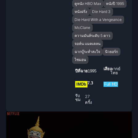
ดูหนัง HBO Max
หนังปี 1995
หนังฝรั่ง
Die Hard 3
Die Hard With a Vengeance
McClane
ความมันส์ระดับ 5 ดาว
จอห์น แมคเคลน
ฉากบู๊ระห่ำสะใจ
นิวยอร์ก
ไซมอน
เสียง
พากย์
ปีที่ฉาย
1995
ไทย
7.3
IMDb
Full HD
รับ
27
ชม
ครั้ง