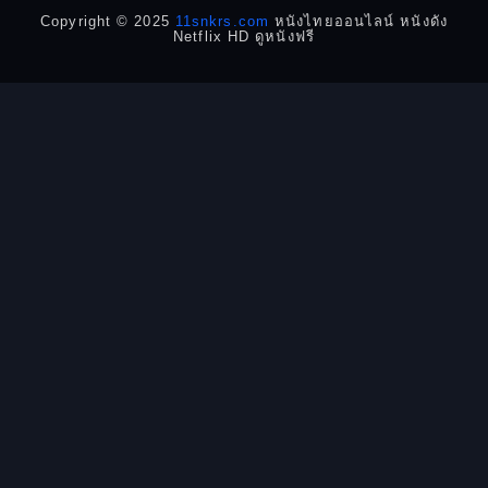
Detective สืบสวน
Copyright © 2025
11snkrs.com
หนังไทยออนไลน์ หนังดัง
Netflix HD ดูหนังฟรี
Detective สืบสวน
Disaster
Disney+
Documentary สารคดี
Documentary สารคดี
Drama ดราม่า
Drama ดราม่า
Dystopian
Emotional
Epic มหากาพย์