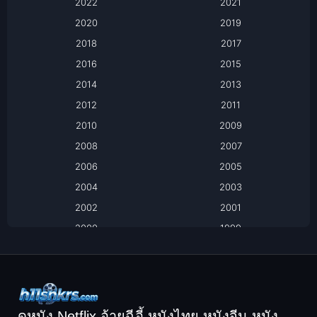
2022
2021
Apple TV+
2020
2019
Based on a True Story เรื่องจริง
2018
2017
2016
2015
Based on a True Story เรื่องจริง
2014
2013
Based on Novel
2012
2011
2010
2009
Biography
2008
2007
Biography ชีวิตจริง
2006
2005
2004
2003
Black Comedy
2002
2001
Classic หนังคลาสสิก
2000
1999
1998
1997
Classic หนังคลาสสิก
1996
1995
Comedy ตลก
1994
1993
Comedy ตลก
1992
1991
ดูหนัง Netflix อ้ายฉีอี้ หนังไทย หนังจีน หนัง