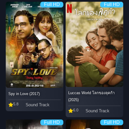
Full HD
Full HD
Luccas World โลกของลุคก้า
Spy in Love (2017)
(2025)
5.8
Sound Track
6.0
Sound Track
Full HD
Full HD