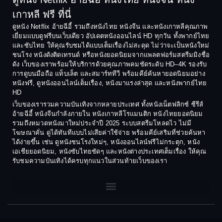
1990
1989
เกาหลี ฟรี ที่นี่
Coming-of-Age
1988
1987
ดูหนัง Netflix อ้ายฉีอี้ รวมถึงหนังไทย หนังจีน และหนังเกาหลีคุณภาพ
Coming-of-age ชีวิตวัยรุ่น
เยี่ยมแบบดูฟรีบนเว็บเดียว อัปเดตหนังออนไลน์ HD ทุกวัน ทั้งพากย์ไทย
1986
1985
และซับไทย ให้คุณรับชมได้แบบเต็มเรื่องไม่สะดุด ไม่ว่าจะเป็นหนังใหม่
1984
1983
ชนโรง หนังดังติดเทรนด์ หรือหนังยอดนิยมจากแพลตฟอร์มสตรีมมิงชื่อ
Crime อาชญากรรม
ดัง เว็บของเราพร้อมให้บริการด้วยคุณภาพคมชัดระดับ HD–4K รองรับ
1982
1981
การดูบนมือถือ แท็บเล็ต และสมาร์ททีวี พร้อมคีย์ค้นหายอดนิยมอย่าง
Crime อาชญากรรม
1980
1978
หนังฟรี, ดูหนังออนไลน์เต็มเรื่อง, หนังมาแรงล่าสุด และหนังพากย์ไทย
HD
1977
1975
Cult Film
เว็บของเรารวมความบันเทิงจากหลายประเทศ ทั้งหนังเน็ตฟลิกซ์ ซีรีส์
1974
1973
อ้ายฉีอี้ หนังจีนกำลังภายใน หนังเกาหลีโรแมนติก หนังไทยยอดนิยม
Culture
รวมถึงหมวดหนังมาใหม่ประจำปี 2025 ระบบสตรีมโหลดไว ไม่มี
1972
1971
โฆษณาคั่น ดูได้ทันทีแบบไม่เสียค่าใช้จ่าย พร้อมคีย์เสริมที่ช่วยค้นหา
1970
1969
Dance เต้น
ได้ง่ายขึ้น เช่น ดูหนังชนโรงใหม่ๆ, หนังออนไลน์ฟรีไม่กระตุก, หนัง
เอเชียยอดนิยม, หนังซับไทยชัดๆ และหนังต่างประเทศเต็มเรื่อง ให้คุณ
1968
1964
Dark Comedy ตลกร้าย
รับชมความบันเทิงได้ครบทุกแนวในส่วนท้ายเว็บของเรา
1962
1960
DC
1956
1954
1950
1940
Detective