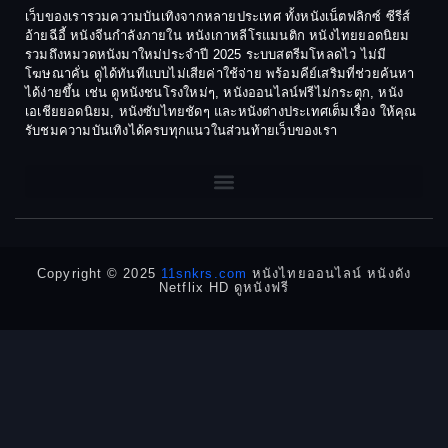
Cult Film
เว็บของเรารวมความบันเทิงจากหลายประเทศ ทั้งหนังเน็ตฟลิกซ์ ซีรีส์
1974
1973
อ้ายฉีอี้ หนังจีนกำลังภายใน หนังเกาหลีโรแมนติก หนังไทยยอดนิยม
Culture
รวมถึงหมวดหนังมาใหม่ประจำปี 2025 ระบบสตรีมโหลดไว ไม่มี
1972
1971
โฆษณาคั่น ดูได้ทันทีแบบไม่เสียค่าใช้จ่าย พร้อมคีย์เสริมที่ช่วยค้นหา
1970
1969
Dance เต้น
ได้ง่ายขึ้น เช่น ดูหนังชนโรงใหม่ๆ, หนังออนไลน์ฟรีไม่กระตุก, หนัง
เอเชียยอดนิยม, หนังซับไทยชัดๆ และหนังต่างประเทศเต็มเรื่อง ให้คุณ
1968
1964
Dark Comedy ตลกร้าย
รับชมความบันเทิงได้ครบทุกแนวในส่วนท้ายเว็บของเรา
1962
1960
DC
1956
1954
1950
1940
Detective
Detective สืบสวน
Copyright © 2025
11snkrs.com
หนังไทยออนไลน์ หนังดัง
Netflix HD ดูหนังฟรี
Detective สืบสวน
Disaster
Disney+
Documentary สารคดี