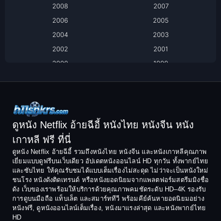
2008
2007
Biography ชีวิตจริง
2006
2005
2004
2003
Black Comedy
2002
2001
Classic หนังคลาสสิก
2000
1999
1998
1997
Classic หนังคลาสสิก
1996
1995
Comedy ตลก
1994
1993
Comedy ตลก
1992
1991
ดูหนัง Netflix อ้ายฉีอี้ หนังไทย หนังจีน หนัง
1990
1989
เกาหลี ฟรี ที่นี่
Coming-of-Age
1988
1987
ดูหนัง Netflix อ้ายฉีอี้ รวมถึงหนังไทย หนังจีน และหนังเกาหลีคุณภาพ
Coming-of-age ชีวิตวัยรุ่น
เยี่ยมแบบดูฟรีบนเว็บเดียว อัปเดตหนังออนไลน์ HD ทุกวัน ทั้งพากย์ไทย
1986
1985
และซับไทย ให้คุณรับชมได้แบบเต็มเรื่องไม่สะดุด ไม่ว่าจะเป็นหนังใหม่
1984
1983
ชนโรง หนังดังติดเทรนด์ หรือหนังยอดนิยมจากแพลตฟอร์มสตรีมมิงชื่อ
Crime อาชญากรรม
ดัง เว็บของเราพร้อมให้บริการด้วยคุณภาพคมชัดระดับ HD–4K รองรับ
1982
1981
การดูบนมือถือ แท็บเล็ต และสมาร์ททีวี พร้อมคีย์ค้นหายอดนิยมอย่าง
Crime อาชญากรรม
1980
1978
หนังฟรี, ดูหนังออนไลน์เต็มเรื่อง, หนังมาแรงล่าสุด และหนังพากย์ไทย
HD
1977
1975