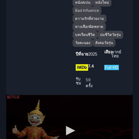
หนังสเปน
หนังใหม่
Bad Influence
ความรักที่สวยงาม
ทางเลือกผิดพลาด
บทเรียนชีวิต
ปมชีวิตวัยรุ่น
วัยคะนอง
สังคมวัยรุ่น
เสียง
พากย์
ปีที่ฉาย
2025
ไทย
7.4
IMDb
Full HD
รับ
59
ชม
ครั้ง