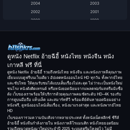
2004
2003
Black Comedy
2002
2001
Classic หนังคลาสสิก
2000
1999
1998
1997
Classic หนังคลาสสิก
1996
1995
Comedy ตลก
1994
1993
Comedy ตลก
1992
1991
ดูหนัง Netflix อ้ายฉีอี้ หนังไทย หนังจีน หนัง
1990
1989
เกาหลี ฟรี ที่นี่
Coming-of-Age
1988
1987
ดูหนัง Netflix อ้ายฉีอี้ รวมถึงหนังไทย หนังจีน และหนังเกาหลีคุณภาพ
Coming-of-age ชีวิตวัยรุ่น
เยี่ยมแบบดูฟรีบนเว็บเดียว อัปเดตหนังออนไลน์ HD ทุกวัน ทั้งพากย์ไทย
1986
1985
และซับไทย ให้คุณรับชมได้แบบเต็มเรื่องไม่สะดุด ไม่ว่าจะเป็นหนังใหม่
1984
1983
ชนโรง หนังดังติดเทรนด์ หรือหนังยอดนิยมจากแพลตฟอร์มสตรีมมิงชื่อ
Crime อาชญากรรม
ดัง เว็บของเราพร้อมให้บริการด้วยคุณภาพคมชัดระดับ HD–4K รองรับ
1982
1981
การดูบนมือถือ แท็บเล็ต และสมาร์ททีวี พร้อมคีย์ค้นหายอดนิยมอย่าง
Crime อาชญากรรม
1980
1978
หนังฟรี, ดูหนังออนไลน์เต็มเรื่อง, หนังมาแรงล่าสุด และหนังพากย์ไทย
HD
1977
1975
Cult Film
เว็บของเรารวมความบันเทิงจากหลายประเทศ ทั้งหนังเน็ตฟลิกซ์ ซีรีส์
1974
1973
อ้ายฉีอี้ หนังจีนกำลังภายใน หนังเกาหลีโรแมนติก หนังไทยยอดนิยม
Culture
รวมถึงหมวดหนังมาใหม่ประจำปี 2025 ระบบสตรีมโหลดไว ไม่มี
1972
1971