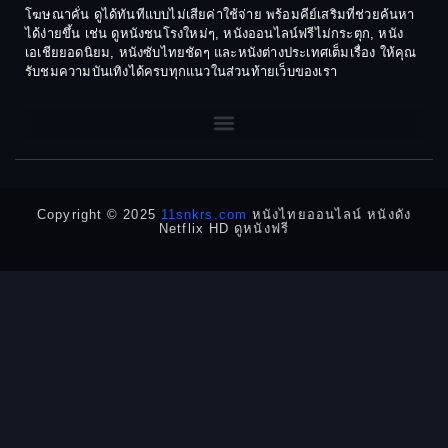
โฆษณาคั่น ดูได้ทันทีแบบไม่เสียค่าใช้จ่าย พร้อมคีย์เสริมที่ช่วยค้นหา
1970
1969
Dance เต้น
ได้ง่ายขึ้น เช่น ดูหนังชนโรงใหม่ๆ, หนังออนไลน์ฟรีไม่กระตุก, หนัง
เอเชียยอดนิยม, หนังซับไทยชัดๆ และหนังต่างประเทศเต็มเรื่อง ให้คุณ
1968
1964
Dark Comedy ตลกร้าย
รับชมความบันเทิงได้ครบทุกแนวในส่วนท้ายเว็บของเรา
1962
1960
DC
1956
1954
1950
1940
Detective
Detective สืบสวน
Copyright © 2025
11snkrs.com
หนังไทยออนไลน์ หนังดัง
Netflix HD ดูหนังฟรี
Detective สืบสวน
Disaster
Disney+
Documentary สารคดี
Documentary สารคดี