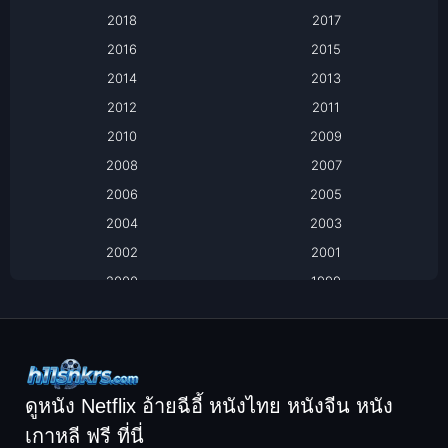
Based on a True Story เรื่องจริง
2018
2017
2016
2015
Based on a True Story เรื่องจริง
2014
2013
Based on Novel
2012
2011
2010
2009
Biography
2008
2007
Biography ชีวิตจริง
2006
2005
2004
2003
Black Comedy
2002
2001
Classic หนังคลาสสิก
2000
1999
1998
1997
Classic หนังคลาสสิก
1996
1995
Comedy ตลก
1994
1993
Comedy ตลก
1992
1991
ดูหนัง Netflix อ้ายฉีอี้ หนังไทย หนังจีน หนัง
1990
1989
เกาหลี ฟรี ที่นี่
Coming-of-Age