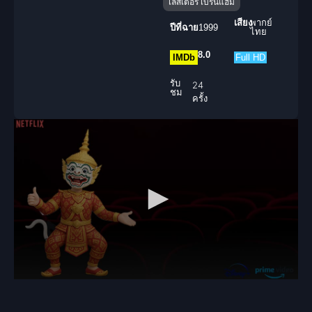
เลสเตอร์ เบิร์นแฮม
เสียง
พากย์
ปีที่ฉาย
1999
ไทย
8.0
IMDb
Full HD
รับ
24
ชม
ครั้ง