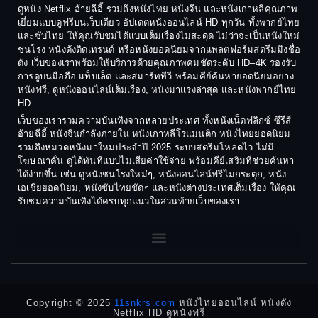
1988
1987
ดูหนัง Netflix อ้ายฉีอี้ รวมถึงหนังไทย หนังจีน และหนังเกาหลีคุณภาพ
Coming-of-age ชีวิตวัยรุ่น
เยี่ยมแบบดูฟรีบนเว็บเดียว อัปเดตหนังออนไลน์ HD ทุกวัน ทั้งพากย์ไทย
1986
1985
และซับไทย ให้คุณรับชมได้แบบเต็มเรื่องไม่สะดุด ไม่ว่าจะเป็นหนังใหม่
1984
1983
ชนโรง หนังดังติดเทรนด์ หรือหนังยอดนิยมจากแพลตฟอร์มสตรีมมิงชื่อ
Crime อาชญากรรม
ดัง เว็บของเราพร้อมให้บริการด้วยคุณภาพคมชัดระดับ HD–4K รองรับ
1982
1981
การดูบนมือถือ แท็บเล็ต และสมาร์ททีวี พร้อมคีย์ค้นหายอดนิยมอย่าง
Crime อาชญากรรม
1980
1978
หนังฟรี, ดูหนังออนไลน์เต็มเรื่อง, หนังมาแรงล่าสุด และหนังพากย์ไทย
HD
1977
1975
Cult Film
เว็บของเรารวมความบันเทิงจากหลายประเทศ ทั้งหนังเน็ตฟลิกซ์ ซีรีส์
1974
1973
อ้ายฉีอี้ หนังจีนกำลังภายใน หนังเกาหลีโรแมนติก หนังไทยยอดนิยม
Culture
รวมถึงหมวดหนังมาใหม่ประจำปี 2025 ระบบสตรีมโหลดไว ไม่มี
1972
1971
โฆษณาคั่น ดูได้ทันทีแบบไม่เสียค่าใช้จ่าย พร้อมคีย์เสริมที่ช่วยค้นหา
1970
1969
Dance เต้น
ได้ง่ายขึ้น เช่น ดูหนังชนโรงใหม่ๆ, หนังออนไลน์ฟรีไม่กระตุก, หนัง
เอเชียยอดนิยม, หนังซับไทยชัดๆ และหนังต่างประเทศเต็มเรื่อง ให้คุณ
1968
1964
Dark Comedy ตลกร้าย
รับชมความบันเทิงได้ครบทุกแนวในส่วนท้ายเว็บของเรา
1962
1960
DC
1956
1954
1950
1940
Detective
Detective สืบสวน
Copyright © 2025
11snkrs.com
หนังไทยออนไลน์ หนังดัง
Netflix HD ดูหนังฟรี