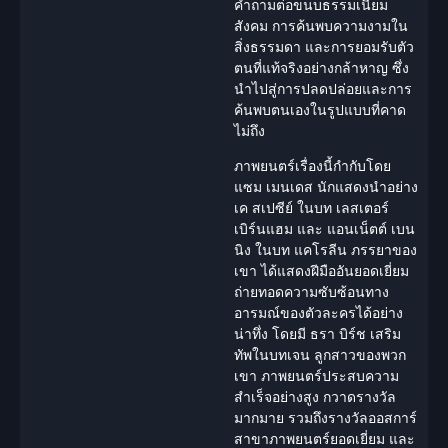
คำถามต่อขนบธรรมเนียม
สังคม การค้นพบ
ความงามใน
สิ่งธรรมดา
และการยอมรับตัว
ตนที่แท้จริงอย่างกล้าหาญ ซึ่ง
นำไปสู่การปลดปล่อยและการ
ค้นพบตนเองในรูปแบบที่คาด
ไม่ถึง
ภาพยนตร์เรื่องนี้กำกับโดย
แซม เมนเดส
นักแสดง
นำอย่าง
เค สเปซีย์ ในบท เลสเตอร์
เบิร์นแฮม และ แอนเน็ตต์ เบน
นิง ในบท แคโรลีน ภรรยาของ
เขา ได้แสดงฝีมืออันยอดเยี่ยม
ถ่ายทอดความซับซ้อนทาง
อารมณ์ของตัวละครได้อย่าง
น่าทึ่ง โดยมี ธรา บิร์ช เสริม
ทัพในบทเจน ลูกสาวของพวก
เขา ภาพยนตร์ประสบความ
สำเร็จอย่างสูง กวาดรางวัล
มากมาย รวมถึงรางวัลออสการ์
สาขาภาพยนตร์ยอดเยี่ยม และ