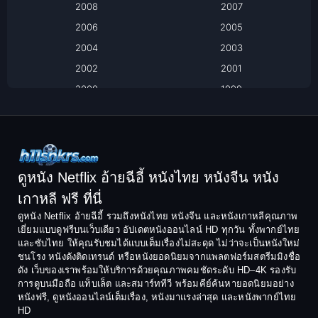
2008
2007
Biography ชีวิตจริง
2006
2005
2004
2003
Black Comedy
2002
2001
Classic หนังคลาสสิก
2000
1999
1998
1997
Classic หนังคลาสสิก
1996
1995
Comedy ตลก
1994
1993
Comedy ตลก
1992
1991
ดูหนัง Netflix อ้ายฉีอี้ หนังไทย หนังจีน หนัง
1990
1989
เกาหลี ฟรี ที่นี่
Coming-of-Age
1988
1987
ดูหนัง Netflix อ้ายฉีอี้ รวมถึงหนังไทย หนังจีน และหนังเกาหลีคุณภาพ
Coming-of-age ชีวิตวัยรุ่น
เยี่ยมแบบดูฟรีบนเว็บเดียว อัปเดตหนังออนไลน์ HD ทุกวัน ทั้งพากย์ไทย
1986
1985
และซับไทย ให้คุณรับชมได้แบบเต็มเรื่องไม่สะดุด ไม่ว่าจะเป็นหนังใหม่
1984
1983
ชนโรง หนังดังติดเทรนด์ หรือหนังยอดนิยมจากแพลตฟอร์มสตรีมมิงชื่อ
Crime อาชญากรรม
ดัง เว็บของเราพร้อมให้บริการด้วยคุณภาพคมชัดระดับ HD–4K รองรับ
1982
1981
การดูบนมือถือ แท็บเล็ต และสมาร์ททีวี พร้อมคีย์ค้นหายอดนิยมอย่าง
Crime อาชญากรรม
1980
1978
หนังฟรี, ดูหนังออนไลน์เต็มเรื่อง, หนังมาแรงล่าสุด และหนังพากย์ไทย
HD
1977
1975