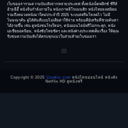
Cult Film
เว็บของเรารวมความบันเทิงจากหลายประเทศ ทั้งหนังเน็ตฟลิกซ์ ซีรีส์
1974
1973
อ้ายฉีอี้ หนังจีนกำลังภายใน หนังเกาหลีโรแมนติก หนังไทยยอดนิยม
Culture
รวมถึงหมวดหนังมาใหม่ประจำปี 2025 ระบบสตรีมโหลดไว ไม่มี
1972
1971
โฆษณาคั่น ดูได้ทันทีแบบไม่เสียค่าใช้จ่าย พร้อมคีย์เสริมที่ช่วยค้นหา
1970
1969
Dance เต้น
ได้ง่ายขึ้น เช่น ดูหนังชนโรงใหม่ๆ, หนังออนไลน์ฟรีไม่กระตุก, หนัง
เอเชียยอดนิยม, หนังซับไทยชัดๆ และหนังต่างประเทศเต็มเรื่อง ให้คุณ
1968
1964
Dark Comedy ตลกร้าย
รับชมความบันเทิงได้ครบทุกแนวในส่วนท้ายเว็บของเรา
1962
1960
DC
1956
1954
1950
1940
Detective
Detective สืบสวน
Copyright © 2025
11snkrs.com
หนังไทยออนไลน์ หนังดัง
Netflix HD ดูหนังฟรี
Detective สืบสวน
Disaster
Disney+
Documentary สารคดี