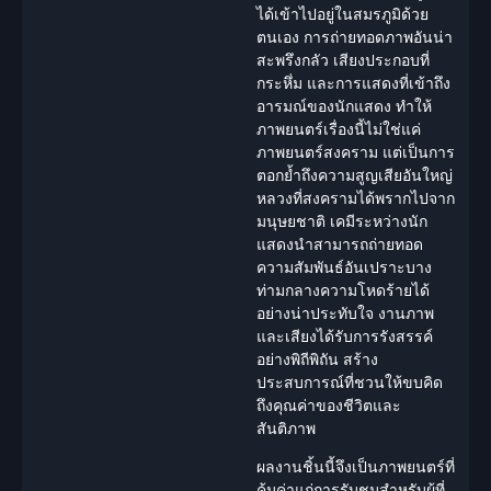
ได้เข้าไปอยู่ในสมรภูมิด้วย
ตนเอง การถ่ายทอดภาพอันน่า
สะพรึงกลัว เสียงประกอบที่
กระหึ่ม และการแสดงที่เข้าถึง
อารมณ์ของ
นักแสดง
ทำให้
ภาพยนตร์เรื่องนี้ไม่ใช่แค่
ภาพยนตร์
สงคราม
แต่เป็นการ
ตอกย้ำถึงความสูญเสียอันใหญ่
หลวงที่สงครามได้พรากไปจาก
มนุษยชาติ เคมีระหว่าง
นัก
แสดง
นำสามารถถ่ายทอด
ความสัมพันธ์อันเปราะบาง
ท่ามกลางความโหดร้ายได้
อย่างน่าประทับใจ งานภาพ
และเสียงได้รับการรังสรรค์
อย่างพิถีพิถัน สร้าง
ประสบการณ์ที่ชวนให้ขบคิด
ถึงคุณค่าของชีวิตและ
สันติภาพ
ผลงานชิ้นนี้จึงเป็นภาพยนตร์ที่
คุ้มค่าแก่การรับชมสำหรับผู้ที่