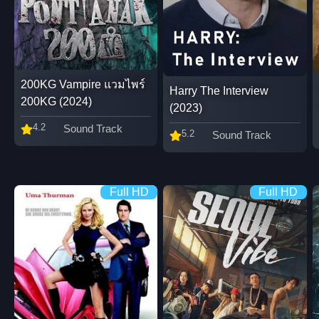
200KG Vampire แวมไพร์
Harry The Interview
200KG (2024)
(2023)
4.2
Sound Track
5.2
Sound Track
Full HD
Full HD