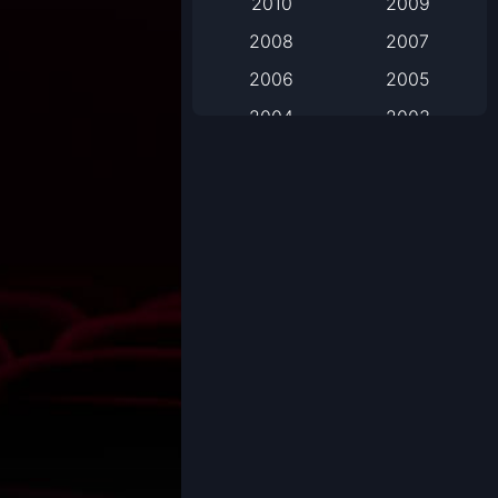
2010
2009
2008
2007
Based on Novel
2006
2005
Biography
2004
2003
Biography ชีวิตจริง
2002
2001
2000
1999
Black Comedy
1998
1997
Classic หนังคลาสสิก
1996
1995
1994
1993
Classic หนังคลาสสิก
1992
1991
Comedy ตลก
1990
1989
Comedy ตลก
1988
1987
1986
1985
Coming-of-Age
1984
1983