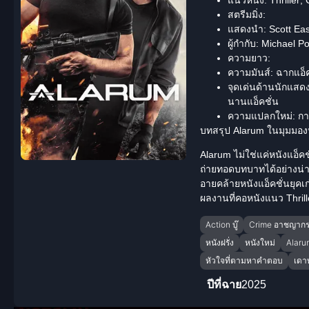
สตรีมมิ่ง:
แสดงนำ:
Scott Eas
ผู้กำกับ:
Michael Po
ความยาว:
ความมันส์:
ฉากแอ็คช
จุดเด่นด้านนักแสดง
นานแอ็คชั่น
ความแปลกใหม่:
กา
บทสรุป Alarum ในมุมมองน
Alarum ไม่ใช่แค่หนังแอ็ค
ถ่ายทอดบทบาทได้อย่างน่าเชื่
อายคล้ายหนังแอ็คชั่นยุค
ผลงานที่คอหนังแนว
Thrill
Action บู๊
Crime อาชญาก
หนังฝรั่ง
หนังใหม่
Alaru
หัวใจที่ตามหาคำตอบ
เดา
ปีที่ฉาย
2025