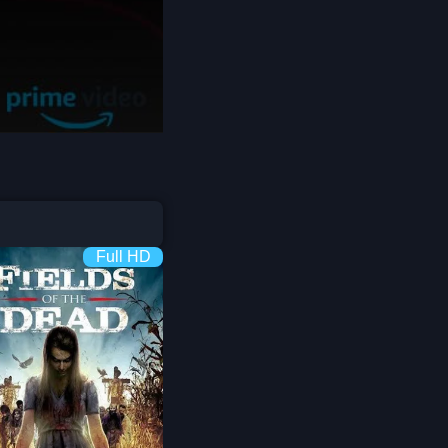
Coming-of-age ชีวิตวัยรุ่น
1982
1981
1980
Crime อาชญากรรม
1978
1977
1975
Crime อาชญากรรม
1974
1973
Cult Film
1972
1971
1970
1969
Culture
1968
1964
Dance เต้น
Full HD
1962
1960
Dark Comedy ตลกร้าย
1956
1954
1950
1940
DC
Detective
Detective สืบสวน