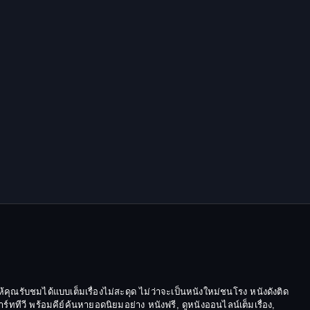
Epic มหากาพย์
Erotic
Family ครอบครัว
Family ครอบครัว
Fantasy จินตนาการ
Fantasy จินตนาการ
Fantasy แฟนตาซี
Fiction
Film
้คุณรับชมได้แบบเต็มเรื่องไม่สะดุด ไม่ว่าจะเป็นหนังใหม่ชนโรง หนังดังติด
Gothic
ีวี พร้อมคีย์ค้นหายอดนิยมอย่าง หนังฟรี, ดูหนังออนไลน์เต็มเรื่อง,