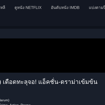
หลี
ดูหนัง NETFLIX
อันดับหนัง IMDB
แบ่งตามป
 เดือดทะลุจอ! แอ็คชั่น-ดราม่าเข้มข้น
larum)
 Crime,
Action
, Drama