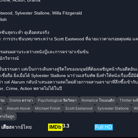
twood, Sylvester Stallone, Willa Fitzgerald
lish
ั่นสุดระห่ำ ดุเดือดสมจริง
:
การประชันบทบาทระหว่าง Scott Eastwood ที่ฉายแววตามรอยคุณพ่อ และ 
รผสมผสานระหว่างหนังบู๊และการ
ดราม่า
เข้มข้น
ักวิจารณ์
ชั่นธรรมดา แต่เป็นการเดินทางสู่จิตใจของมนุษย์ที่ต้องเผชิญหน้ากับอดีตอั
อถือ ยิ่งเมื่อได้ Sylvester Stallone มาร่วมเสริมทัพ ยิ่งทำให้หนังเรื่องนี้มีมิ
เก่า แต่ Alarum กลับนำเสนอความสดใหม่ด้วยการผสาน
ดราม่า
ที่ลึกซึ้งเข้าก
er
, Crime,
Action
พลาดไม่ได้ในปี
รรม
Drama ดราม่า
Psychological จิตวิทยา
Romance โรแมนติก
Thriller ระ
m
Alarum movie
Michael Polish
Scott Eastwood
Sylvester Stallone
Wi
ทางไม่ถูก
3.3
เสียง
พากย์ไทย
IMDb
Full HD