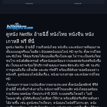
Classic หนังคลาสสิก
2000
1999
1998
1997
Classic หนังคลาสสิก
1996
1995
Comedy ตลก
1994
1993
Comedy ตลก
1992
1991
ดูหนัง Netflix อ้ายฉีอี้ หนังไทย หนังจีน หนัง
1990
1989
เกาหลี ฟรี ที่นี่
Coming-of-Age
1988
1987
ดูหนัง Netflix อ้ายฉีอี้ รวมถึงหนังไทย หนังจีน และหนังเกาหลีคุณภาพ
Coming-of-age ชีวิตวัยรุ่น
เยี่ยมแบบดูฟรีบนเว็บเดียว อัปเดตหนังออนไลน์ HD ทุกวัน ทั้งพากย์ไทย
1986
1985
และซับไทย ให้คุณรับชมได้แบบเต็มเรื่องไม่สะดุด ไม่ว่าจะเป็นหนังใหม่
1984
1983
ชนโรง หนังดังติดเทรนด์ หรือหนังยอดนิยมจากแพลตฟอร์มสตรีมมิงชื่อ
Crime อาชญากรรม
ดัง เว็บของเราพร้อมให้บริการด้วยคุณภาพคมชัดระดับ HD–4K รองรับ
1982
1981
การดูบนมือถือ แท็บเล็ต และสมาร์ททีวี พร้อมคีย์ค้นหายอดนิยมอย่าง
Crime อาชญากรรม
1980
1978
หนังฟรี, ดูหนังออนไลน์เต็มเรื่อง, หนังมาแรงล่าสุด และหนังพากย์ไทย
HD
1977
1975
Cult Film
เว็บของเรารวมความบันเทิงจากหลายประเทศ ทั้งหนังเน็ตฟลิกซ์ ซีรีส์
1974
1973
อ้ายฉีอี้ หนังจีนกำลังภายใน หนังเกาหลีโรแมนติก หนังไทยยอดนิยม
Culture
รวมถึงหมวดหนังมาใหม่ประจำปี 2025 ระบบสตรีมโหลดไว ไม่มี
1972
1971
โฆษณาคั่น ดูได้ทันทีแบบไม่เสียค่าใช้จ่าย พร้อมคีย์เสริมที่ช่วยค้นหา
1970
1969
Dance เต้น
ได้ง่ายขึ้น เช่น ดูหนังชนโรงใหม่ๆ, หนังออนไลน์ฟรีไม่กระตุก, หนัง