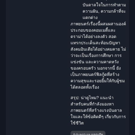
บันดาลใจในการทำตาม
ความฝัน, ความกล้าที่จะ
แตกต่าง
ภาพยนตร์เรื่องนี้ผสมผสานองค์
ประกอบของ
คอมเมดี้
และ
ดราม่า
ได้อย่างลงตัว สอด
แทรกประเด็น
สะท้อนปัญหา
สังคม
อินเดียได้อย่างคมคาย ไม่
ว่าจะเป็นเรื่องการศึกษา การ
แข่งขัน และความคาดหวัง
ของครอบครัว นอกจากนี้ ยัง
เป็นภาพยนตร์
ฟีลกู้ด
ที่สร้าง
ความสุขและรอยยิ้มให้กับผู้ชม
ได้ตลอดทั้งเรื่อง
สรุป: น่าดูไหม?
แนะนำ
สำหรับคนที่กำลังมองหา
ภาพยนตร์ที่สร้างแรงบันดาล
ใจและให้ข้อคิดดีๆ เกี่ยวกับการ
ใช้ชีวิต
Adventure ผจญภัย