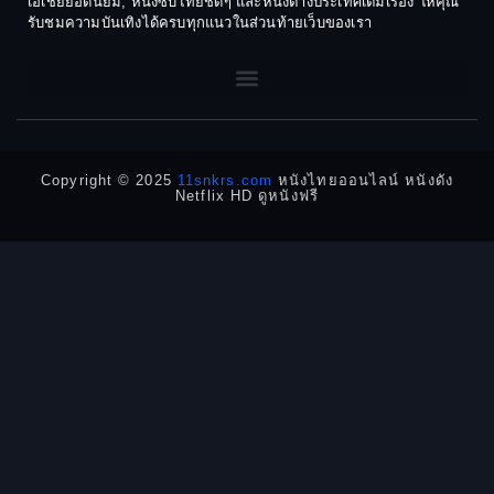
เอเชียยอดนิยม, หนังซับไทยชัดๆ และหนังต่างประเทศเต็มเรื่อง ให้คุณ
1968
1964
Dark Comedy ตลกร้าย
รับชมความบันเทิงได้ครบทุกแนวในส่วนท้ายเว็บของเรา
1962
1960
DC
1956
1954
1950
1940
Detective
Detective สืบสวน
Copyright © 2025
11snkrs.com
หนังไทยออนไลน์ หนังดัง
Netflix HD ดูหนังฟรี
Detective สืบสวน
Disaster
Disney+
Documentary สารคดี
Documentary สารคดี
Drama ดราม่า
Drama ดราม่า