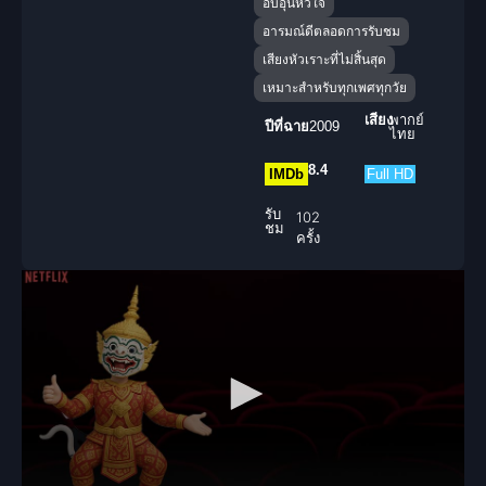
อบอุ่นหัวใจ
อารมณ์ดีตลอดการรับชม
เสียงหัวเราะที่ไม่สิ้นสุด
เหมาะสำหรับทุกเพศทุกวัย
เสียง
พากย์
ปีที่ฉาย
2009
ไทย
8.4
IMDb
Full HD
รับ
102
ชม
ครั้ง