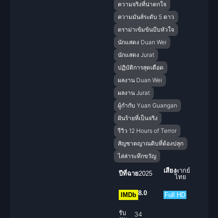
ความจริงที่น่าตกใจ
ความมันส์ระดับ 5 ดาว
ดราม่าเข้มข้นบีบหัวใจ
นักแสดง Duan Wei
นักแสดง Jurat
ปฏิบัติการสุดเดือด
ผลงาน Duan Wei
ผลงาน Jurat
ผู้กำกับ Yuan Guangan
ฝันร้ายที่เป็นจริง
รีวิว 12 Hours of Terror
สัญชาตญาณดิบที่ต้องปลุก
ไล่ล่าระทึกขวัญ
เสียง
พากย์
ปีที่ฉาย
2025
ไทย
8.0
IMDb
Full HD
รับ
34