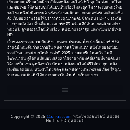
Coming-of-age ชีวิตวัยรุ่น
เยี่ยมแบบดูฟรีบนเว็บเดียว อัปเดตหนังออนไลน์ HD ทุกวัน ทั้งพากย์ไทย
1986
1985
และซับไทย ให้คุณรับชมได้แบบเต็มเรื่องไม่สะดุด ไม่ว่าจะเป็นหนังใหม่
1984
1983
ชนโรง หนังดังติดเทรนด์ หรือหนังยอดนิยมจากแพลตฟอร์มสตรีมมิงชื่อ
Crime อาชญากรรม
ดัง เว็บของเราพร้อมให้บริการด้วยคุณภาพคมชัดระดับ HD–4K รองรับ
1982
1981
การดูบนมือถือ แท็บเล็ต และสมาร์ททีวี พร้อมคีย์ค้นหายอดนิยมอย่าง
Crime อาชญากรรม
1980
1978
หนังฟรี, ดูหนังออนไลน์เต็มเรื่อง, หนังมาแรงล่าสุด และหนังพากย์ไทย
HD
1977
1975
Cult Film
เว็บของเรารวมความบันเทิงจากหลายประเทศ ทั้งหนังเน็ตฟลิกซ์ ซีรีส์
1974
1973
อ้ายฉีอี้ หนังจีนกำลังภายใน หนังเกาหลีโรแมนติก หนังไทยยอดนิยม
Culture
รวมถึงหมวดหนังมาใหม่ประจำปี 2025 ระบบสตรีมโหลดไว ไม่มี
1972
1971
โฆษณาคั่น ดูได้ทันทีแบบไม่เสียค่าใช้จ่าย พร้อมคีย์เสริมที่ช่วยค้นหา
1970
1969
Dance เต้น
ได้ง่ายขึ้น เช่น ดูหนังชนโรงใหม่ๆ, หนังออนไลน์ฟรีไม่กระตุก, หนัง
เอเชียยอดนิยม, หนังซับไทยชัดๆ และหนังต่างประเทศเต็มเรื่อง ให้คุณ
1968
1964
Dark Comedy ตลกร้าย
รับชมความบันเทิงได้ครบทุกแนวในส่วนท้ายเว็บของเรา
1962
1960
DC
1956
1954
1950
1940
Detective
Detective สืบสวน
Copyright © 2025
11snkrs.com
หนังไทยออนไลน์ หนังดัง
Netflix HD ดูหนังฟรี
Detective สืบสวน