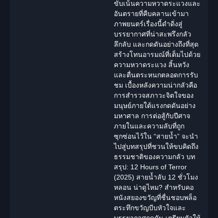
ขับเน้นความหวาดระแวงและ
อันตรายที่คืบคลานเข้ามา
ภาพยนตร์เรื่องนี้ดำดิ่งสู่
บรรยากาศที่น่าสะพรึงกลัว
ลึกลับ และกดดันอย่างถึงที่สุด
สร้างโทนอารมณ์ที่เต็มไปด้วย
ความหวาดระแวง สิ้นหวัง
และตื่นตระหนกตลอดการรับ
ชม เบื้องหลังความน่ากลัวคือ
การสำรวจสภาวะจิตใจของ
มนุษย์ภายใต้แรงกดดันอย่าง
มหาศาล การต่อสู้กับปีศาจ
ภายในและความลับที่ถูก
ซุกซ่อนไว้ใน “สายน้ำ” จะนำ
ไปสู่บทสรุปที่ชวนให้ขบคิดถึง
ธรรมชาติของความกลัว บท
สรุป: 12 Hours of Terror
(2025) สายน้ำลับ 12 ชั่วโมง
หลอน น่าดูไหม? สำหรับคอ
หนังสยองขวัญที่ชื่นชอบพล็อ
ตระทึกขวัญบีบหัวใจและ