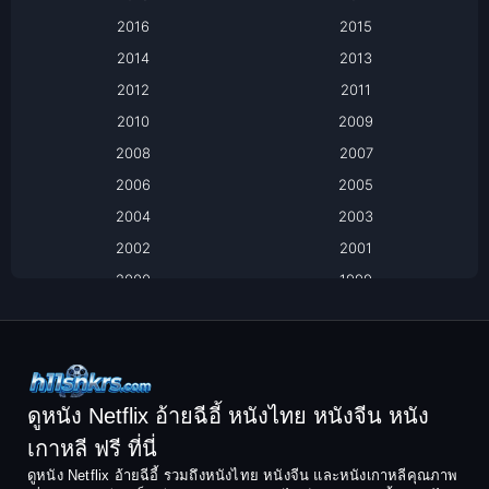
2016
2015
Based on a True Story เรื่องจริง
2014
2013
Based on Novel
2012
2011
2010
2009
Biography
2008
2007
Biography ชีวิตจริง
2006
2005
2004
2003
Black Comedy
2002
2001
Classic หนังคลาสสิก
2000
1999
1998
1997
Classic หนังคลาสสิก
1996
1995
Comedy ตลก
1994
1993
Comedy ตลก
1992
1991
ดูหนัง Netflix อ้ายฉีอี้ หนังไทย หนังจีน หนัง
1990
1989
เกาหลี ฟรี ที่นี่
Coming-of-Age
1988
1987
ดูหนัง Netflix อ้ายฉีอี้ รวมถึงหนังไทย หนังจีน และหนังเกาหลีคุณภาพ