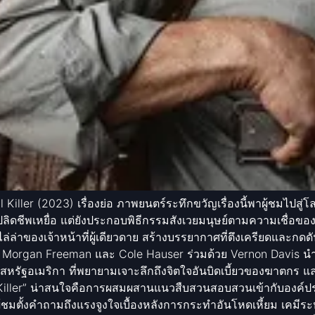
 Killer (2023) เรื่องย่อ ภาพยนตร์ระทึกขวัญเรื่องนี้พาผู้ชมไปสู่
เพียงปลิดชีพเหยื่อ แต่ยังประกอบพิธีกรรมสังเวยมนุษย์ตามความเชื่
าของเจ้าหน้าที่ผู้เดียวดาย สร้างบรรยากาศที่ตึงเครียดและกดด
organ Freeman และ Cole Hauser ร่วมด้วย Vernon Davis นำเสน
ากสหรัฐอเมริกา ที่พยายามเจาะลึกถึงจิตใจอันบิดเบี้ยวของฆาตกร
ual Killer” น่าสนใจคือการผสมผสานแนวสืบสวนสอบสวนเข้ากับองค์
้ผู้ชมตั้งคำถามถึงแรงจูงใจเบื้องหลังการกระทำอันโหดเหี้ยม เค