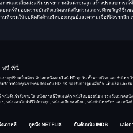
ภาพและเสียงส่งเสริมบรรยากาศอันน่าขนลุก สร้างประสบการณ์ที่ช
ภาพยนตร์ที่มอบความบันเทิงแก่คอหนังสืบสวนและระทึกขวัญที่ชื่นช
งานที่ชวนให้ขบคิดถึงด้านมืดของมนุษย์และความเชื่อที่ฝังรากลึก
รี ที่นี่
ยมแบบดูฟรีบนเว็บเดียว อัปเดตหนังออนไลน์ HD ทุกวัน ทั้งพากย์ไทยและซับไทย ให
บริการด้วยคุณภาพคมชัดระดับ HD–4K รองรับการดูบนมือถือ แท็บเล็ต และสมาร์ทท
ยฉีอี้ หนังจีนกำลังภายใน หนังเกาหลีโรแมนติก หนังไทยยอดนิยม รวมถึงหมวดหน
รงใหม่ๆ, หนังออนไลน์ฟรีไม่กระตุก, หนังเอเชียยอดนิยม, หนังซับไทยชัดๆ และหนัง
ังเกาหลี
ดูหนัง NETFLIX
อันดับหนัง IMDB
แบ่งตา